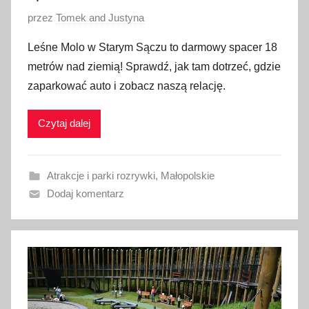
O
przez
Tomek and Justyna
p
Leśne Molo w Starym Sączu to darmowy spacer 18
u
metrów nad ziemią! Sprawdź, jak tam dotrzeć, gdzie
b
zaparkować auto i zobacz naszą relację.
l
i
Czytaj dalej
k
o
w
Atrakcje i parki rozrywki
,
Małopolskie
a
Dodaj komentarz
n
o
1
7
c
z
e