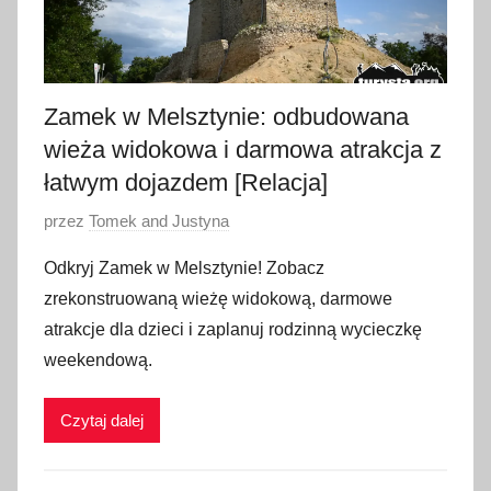
Zamek w Melsztynie: odbudowana
wieża widokowa i darmowa atrakcja z
łatwym dojazdem [Relacja]
O
przez
Tomek and Justyna
p
Odkryj Zamek w Melsztynie! Zobacz
u
zrekonstruowaną wieżę widokową, darmowe
b
atrakcje dla dzieci i zaplanuj rodzinną wycieczkę
l
weekendową.
i
k
Czytaj dalej
o
w
a