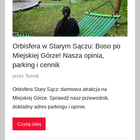
r
w
c
a
2
Orbisfera w Starym Sączu: Boso po
0
Miejskiej Górze! Nasza opinia,
2
6
parking i cennik
O
przez
Tomek
p
Orbisfera Stary Sącz: darmowa atrakcja na
u
Miejskiej Górze. Sprawdź nasz przewodnik,
b
dokładny adres parkingu i opinie.
l
i
Czytaj dalej
k
o