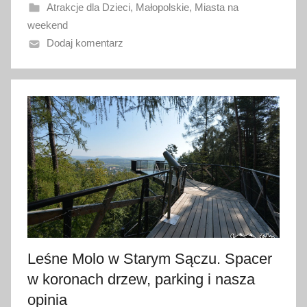
Atrakcje dla Dzieci
,
Małopolskie
,
Miasta na
n
weekend
o
Dodaj komentarz
8
l
i
p
c
a
2
0
2
6
Leśne Molo w Starym Sączu. Spacer
w koronach drzew, parking i nasza
opinia