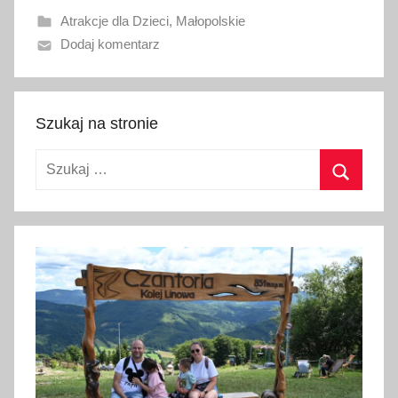
w
Atrakcje dla Dzieci
,
Małopolskie
a
Dodaj komentarz
n
o
1
5
Szukaj na stronie
c
Szukaj:
z
e
Szukaj
r
w
c
a
2
0
2
6