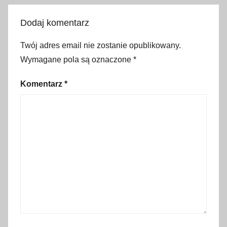
i
,
Dodaj komentarz
M
a
Twój adres email nie zostanie opublikowany.
ł
Wymagane pola są oznaczone
*
o
p
Komentarz
*
o
l
s
k
a
z
d
z
i
e
c