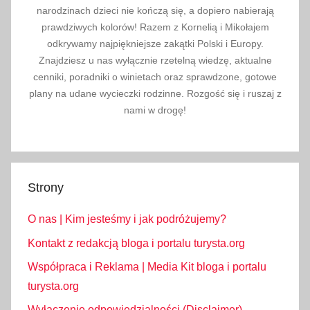
y
narodzinach dzieci nie kończą się, a dopiero nabierają
w
prawdziwych kolorów! Razem z Kornelią i Mikołajem
i
odkrywamy najpiękniejsze zakątki Polski i Europy.
Znajdziesz u nas wyłącznie rzetelną wiedzę, aktualne
d
cenniki, poradniki o winietach oraz sprawdzone, gotowe
o
plany na udane wycieczki rodzinne. Rozgość się i ruszaj z
k
nami w drogę!
o
w
e
,
Strony
S
t
O nas | Kim jesteśmy i jak podróżujemy?
a
r
Kontakt z redakcją bloga i portalu turysta.org
y
Współpraca i Reklama | Media Kit bloga i portalu
S
turysta.org
ą
Wyłączenie odpowiedzialności (Disclaimer)