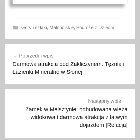
Góry i szlaki
,
Małopolskie
,
Podróże z Dziećmi
b
Nawigacja
e
Poprzedni wpis
wpisu
s
Darmowa atrakcja pod Zakliczynem. Tężnia i
k
Łazienki Mineralne w Słonej
i
d
s
ą
Następny wpis
d
Zamek w Melsztynie: odbudowana wieża
e
widokowa i darmowa atrakcja z łatwym
dojazdem [Relacja]
c
k