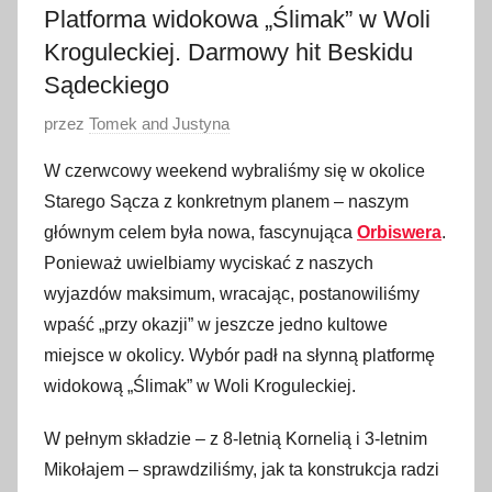
Platforma widokowa „Ślimak” w Woli
Kroguleckiej. Darmowy hit Beskidu
Sądeckiego
O
przez
Tomek and Justyna
p
W czerwcowy weekend wybraliśmy się w okolice
u
Starego Sącza z konkretnym planem – naszym
b
głównym celem była nowa, fascynująca
Orbiswera
.
l
Ponieważ uwielbiamy wyciskać z naszych
i
wyjazdów maksimum, wracając, postanowiliśmy
k
o
wpaść „przy okazji” w jeszcze jedno kultowe
w
miejsce w okolicy. Wybór padł na słynną platformę
a
widokową „Ślimak” w Woli Kroguleckiej.
n
o
W pełnym składzie – z 8-letnią Kornelią i 3-letnim
7
Mikołajem – sprawdziliśmy, jak ta konstrukcja radzi