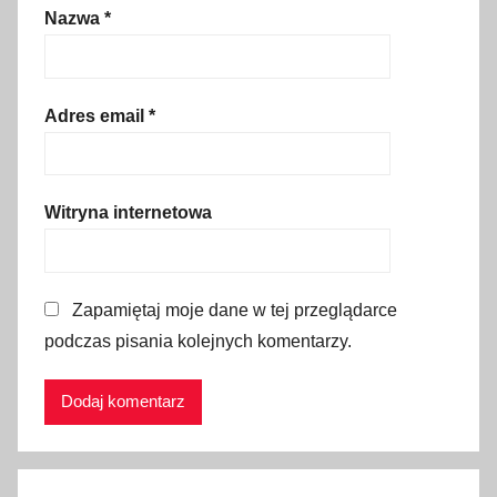
Nazwa
*
k
i
e
m
Adres email
*
,
p
l
Witryna internetowa
a
t
f
Zapamiętaj moje dane w tej przeglądarce
o
podczas pisania kolejnych komentarzy.
r
m
a
w
i
d