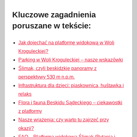
Kluczowe zagadnienia
poruszane w tekście:
Jak dojechać na platformę widokową w Woli
Kroguleckiej?
Parking w Woli Kroguleckiej – nasze wskazówki
Ślimak, czyli beskidzkie panoramy z
perspektywy 530 m n.p.m.
Infrastruktura dla dzieci: piaskownica, huśtawka i
relaks
Flora i fauna Beskidu Sądeckiego – ciekawostki
z platformy
Nasze wrażenia: czy warto tu zajrzeć przy
okazji?
FAQ – Platforma widokowa Ślimak (Pytania i