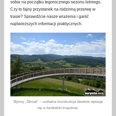
l
sobie na początku tegorocznego sezonu letniego.
i
Czy to fajny przystanek na rodzinną przerwę w
p
trasie? Sprawdźcie nasze wrażenia i garść
c
najświeższych informacji praktycznych.
a
2
0
2
6
Słynny „Ślimak” – unikalna konstrukcja idealnie wpisuje
się w beskidzki krajobraz.