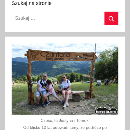
Szukaj na stronie
o
k
Szukaj:
o
w
Szukaj
a
Ś
l
i
m
a
k
,
p
u
n
k
Cześć, tu Justyna i Tomek!
t
Od blisko 10 lat udowadniamy, że podróże po