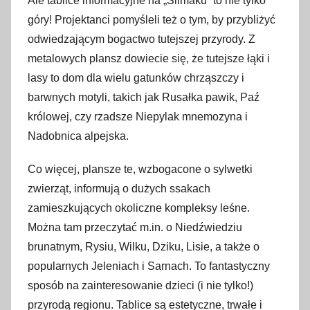
Ale tablice informacyjne na „Ślimaku” to nie tylko
góry! Projektanci pomyśleli też o tym, by przybliżyć
odwiedzającym bogactwo tutejszej przyrody. Z
metalowych plansz dowiecie się, że tutejsze łąki i
lasy to dom dla wielu gatunków chrząszczy i
barwnych motyli, takich jak Rusałka pawik, Paź
królowej, czy rzadsze Niepylak mnemozyna i
Nadobnica alpejska.
Co więcej, plansze te, wzbogacone o sylwetki
zwierząt, informują o dużych ssakach
zamieszkujących okoliczne kompleksy leśne.
Można tam przeczytać m.in. o Niedźwiedziu
brunatnym, Rysiu, Wilku, Dziku, Lisie, a także o
popularnych Jeleniach i Sarnach. To fantastyczny
sposób na zainteresowanie dzieci (i nie tylko!)
przyrodą regionu. Tablice są estetyczne, trwałe i