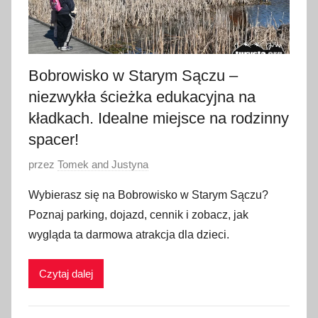
Bobrowisko w Starym Sączu –
niezwykła ścieżka edukacyjna na
kładkach. Idealne miejsce na rodzinny
spacer!
O
przez
Tomek and Justyna
p
Wybierasz się na Bobrowisko w Starym Sączu?
u
Poznaj parking, dojazd, cennik i zobacz, jak
b
wygląda ta darmowa atrakcja dla dzieci.
l
i
Czytaj dalej
k
o
w