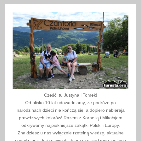
w
c
a
2
0
2
6
Cześć, tu Justyna i Tomek!
Od blisko 10 lat udowadniamy, że podróże po
narodzinach dzieci nie kończą się, a dopiero nabierają
prawdziwych kolorów! Razem z Kornelią i Mikołajem
odkrywamy najpiękniejsze zakątki Polski i Europy.
Znajdziesz u nas wyłącznie rzetelną wiedzę, aktualne
cenniki, poradniki o winietach oraz sprawdzone, gotowe