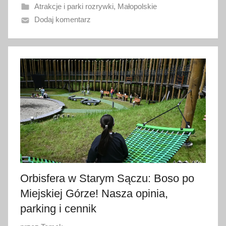
Atrakcje i parki rozrywki
,
Małopolskie
a
Dodaj komentarz
n
o
1
7
c
z
e
r
w
c
a
2
Orbisfera w Starym Sączu: Boso po
0
Miejskiej Górze! Nasza opinia,
2
6
parking i cennik