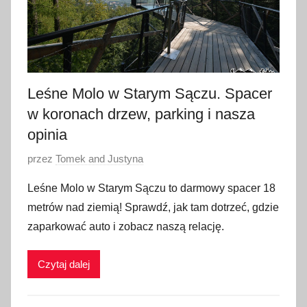
a
2
0
2
6
Leśne Molo w Starym Sączu. Spacer
w koronach drzew, parking i nasza
opinia
O
przez
Tomek and Justyna
p
Leśne Molo w Starym Sączu to darmowy spacer 18
u
metrów nad ziemią! Sprawdź, jak tam dotrzeć, gdzie
b
zaparkować auto i zobacz naszą relację.
l
i
Czytaj dalej
k
o
w