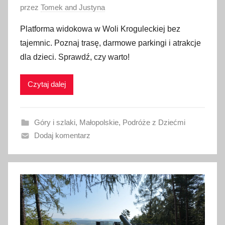
O
przez
Tomek and Justyna
p
Platforma widokowa w Woli Kroguleckiej bez
u
tajemnic. Poznaj trasę, darmowe parkingi i atrakcje
b
dla dzieci. Sprawdź, czy warto!
l
i
Czytaj dalej
k
o
w
Góry i szlaki
,
Małopolskie
,
Podróże z Dziećmi
a
Dodaj komentarz
n
o
7
l
i
p
c