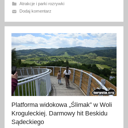
Atrakcje i parki rozrywki
a
Dodaj komentarz
n
o
1
5
l
i
p
c
a
2
0
2
6
Platforma widokowa „Ślimak” w Woli
Kroguleckiej. Darmowy hit Beskidu
Sądeckiego