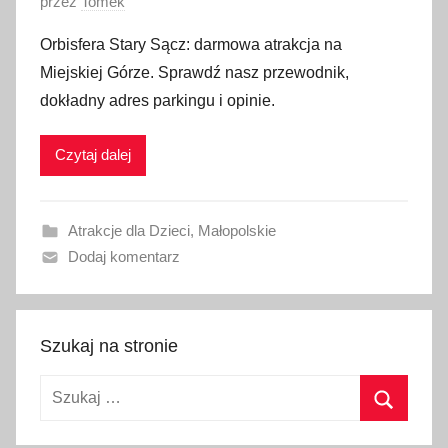
O
przez
Tomek
p
Orbisfera Stary Sącz: darmowa atrakcja na
u
Miejskiej Górze. Sprawdź nasz przewodnik,
b
dokładny adres parkingu i opinie.
l
i
Czytaj dalej
k
o
w
Atrakcje dla Dzieci
,
Małopolskie
a
Dodaj komentarz
n
o
1
5
Szukaj na stronie
c
Szukaj:
z
e
Szukaj
r