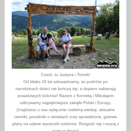
0
2
6
Cześć, tu Justyna i Tomek!
Od blisko 10 lat udowadniamy, że podróże po
narodzinach dzieci nie kończą się, a dopiero nabierają
prawdziwych kolorów! Razem z Kornelią i Mikołajem
odkrywamy najpiękniejsze zakątki Polski i Europy.
Znajdziesz u nas wyłącznie rzetelną wiedzę, aktualne
cenniki, poradniki o winietach oraz sprawdzone, gotowe
plany na udane wycieczki rodzinne. Rozgość się i ruszaj z
nami w drogę!