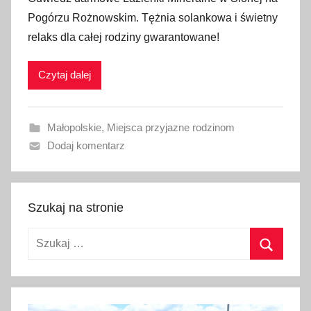
u
Pogórzu Rożnowskim. Tężnia solankowa i świetny
b
relaks dla całej rodziny gwarantowane!
l
i
Czytaj dalej
k
o
w
Małopolskie
,
Miejsca przyjazne rodzinom
a
Dodaj komentarz
n
o
6
l
Szukaj na stronie
i
Szukaj:
p
c
Szukaj
a
2