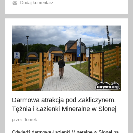
Dodaj komentarz
n
o
7
l
i
p
c
a
2
0
2
6
Darmowa atrakcja pod Zakliczynem.
Tężnia i Łazienki Mineralne w Słonej
O
przez
Tomek
p
Odwiedź darmowe Łazienki Mineralne w Słonej na