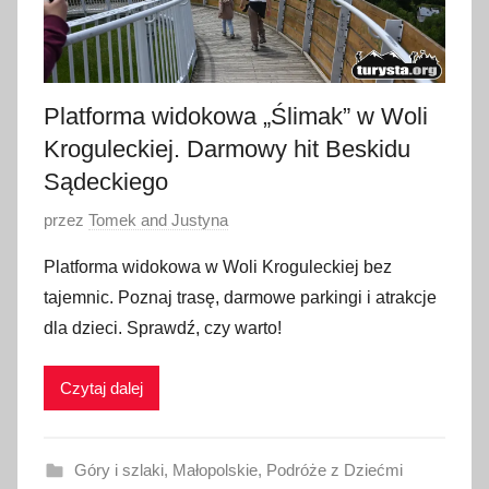
Platforma widokowa „Ślimak” w Woli
Kroguleckiej. Darmowy hit Beskidu
Sądeckiego
O
przez
Tomek and Justyna
p
Platforma widokowa w Woli Kroguleckiej bez
u
tajemnic. Poznaj trasę, darmowe parkingi i atrakcje
b
dla dzieci. Sprawdź, czy warto!
l
i
Czytaj dalej
k
o
w
Góry i szlaki
,
Małopolskie
,
Podróże z Dziećmi
a