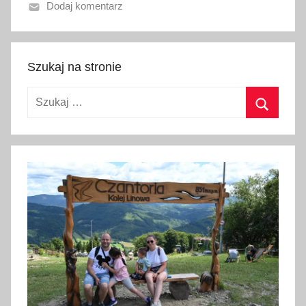
Dodaj komentarz
n
o
7
l
Szukaj na stronie
i
Szukaj:
p
c
Szukaj
a
2
0
2
6