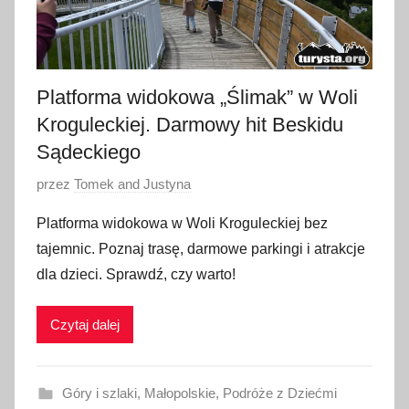
Platforma widokowa „Ślimak” w Woli
Kroguleckiej. Darmowy hit Beskidu
Sądeckiego
O
przez
Tomek and Justyna
p
Platforma widokowa w Woli Kroguleckiej bez
u
tajemnic. Poznaj trasę, darmowe parkingi i atrakcje
b
dla dzieci. Sprawdź, czy warto!
l
i
Czytaj dalej
k
o
w
Góry i szlaki
,
Małopolskie
,
Podróże z Dziećmi
a