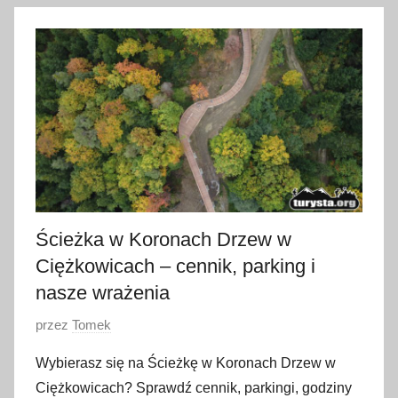
l
i
p
c
a
2
0
2
6
Ścieżka w Koronach Drzew w
Ciężkowicach – cennik, parking i
nasze wrażenia
O
przez
Tomek
p
Wybierasz się na Ścieżkę w Koronach Drzew w
u
Ciężkowicach? Sprawdź cennik, parkingi, godziny
b