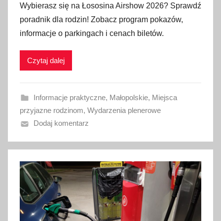
Wybierasz się na Łososina Airshow 2026? Sprawdź
u
poradnik dla rodzin! Zobacz program pokazów,
b
informacje o parkingach i cenach biletów.
l
i
Czytaj dalej
k
o
w
Informacje praktyczne
,
Małopolskie
,
Miejsca
a
przyjazne rodzinom
,
Wydarzenia plenerowe
n
Dodaj komentarz
o
1
9
l
i
p
c
a