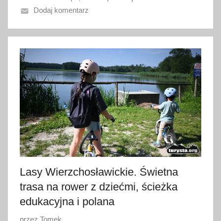
Dodaj komentarz
o
2
1
l
i
p
c
a
2
0
2
6
Lasy Wierzchosławickie. Świetna
trasa na rower z dziećmi, ścieżka
edukacyjna i polana
O
przez
Tomek