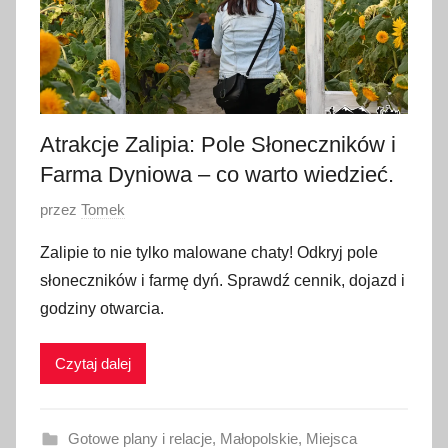
a
2
0
2
6
Atrakcje Zalipia: Pole Słoneczników i
Farma Dyniowa – co warto wiedzieć.
O
przez
Tomek
p
Zalipie to nie tylko malowane chaty! Odkryj pole
u
słoneczników i farmę dyń. Sprawdź cennik, dojazd i
b
godziny otwarcia.
l
i
Czytaj dalej
k
o
w
Gotowe plany i relacje
,
Małopolskie
,
Miejsca
a