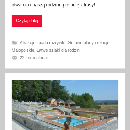
otwarcia i naszą rodzinną relację z trasy!
l
i
Czytaj dalej
k
o
w
Atrakcje i parki rozrywki
,
Gotowe plany i relacje
,
a
Małopolskie
,
Łatwe szlaki dla rodzin
n
22 komentarze
o
1
9
l
i
p
c
a
2
0