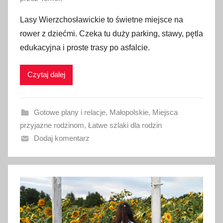
p
Lasy Wierzchosławickie to świetne miejsce na
u
rower z dziećmi. Czeka tu duży parking, stawy, pętla
b
edukacyjna i proste trasy po asfalcie.
l
i
Czytaj dalej
k
o
w
Gotowe plany i relacje
,
Małopolskie
,
Miejsca
a
przyjazne rodzinom
,
Łatwe szlaki dla rodzin
n
Dodaj komentarz
o
2
0
l
i
p
c