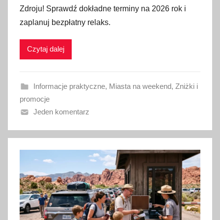
Zdroju! Sprawdź dokładne terminy na 2026 rok i
b
zaplanuj bezpłatny relaks.
l
i
Czytaj dalej
k
o
w
Informacje praktyczne
,
Miasta na weekend
,
Zniżki i
a
promocje
n
Jeden komentarz
o
2
1
l
i
p
c
a
2