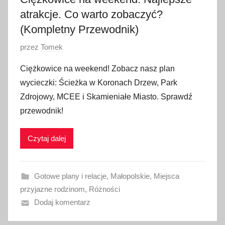
atrakcje. Co warto zobaczyć?
(Kompletny Przewodnik)
O
przez
Tomek
p
Ciężkowice na weekend! Zobacz nasz plan
u
wycieczki: Ścieżka w Koronach Drzew, Park
b
Zdrojowy, MCEE i Skamieniałe Miasto. Sprawdź
l
przewodnik!
i
k
Czytaj dalej
o
w
a
Gotowe plany i relacje
,
Małopolskie
,
Miejsca
n
przyjazne rodzinom
,
Różności
o
Dodaj komentarz
1
9