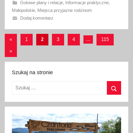
Gotowe plany i relacje
,
Informacje praktyczne
,
n
Małopolskie
,
Miejsca przyjazne rodzinom
o
Dodaj komentarz
1
9
l
Stronicowanie
Poprzednie
«
1
2
3
4
…
115
i
wpisy
wpisów
p
Następne
»
c
wpisy
a
Szukaj na stronie
2
0
Szukaj:
2
6
Szukaj