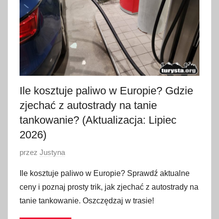
2
0
2
6
Ile kosztuje paliwo w Europie? Gdzie
zjechać z autostrady na tanie
tankowanie? (Aktualizacja: Lipiec
2026)
O
przez
Justyna
p
Ile kosztuje paliwo w Europie? Sprawdź aktualne
u
ceny i poznaj prosty trik, jak zjechać z autostrady na
b
tanie tankowanie. Oszczędzaj w trasie!
l
i