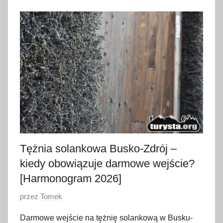
2
1
l
i
p
c
a
2
0
2
6
Tężnia solankowa Busko-Zdrój –
kiedy obowiązuje darmowe wejście?
[Harmonogram 2026]
O
przez
Tomek
p
Darmowe wejście na tężnię solankową w Busku-
u