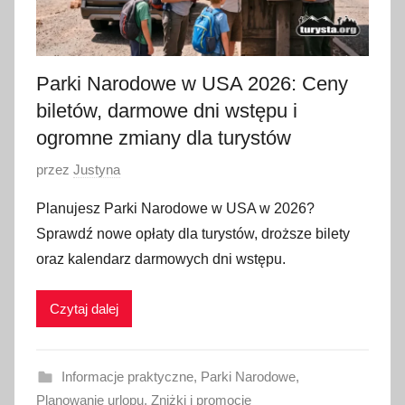
0
2
6
Parki Narodowe w USA 2026: Ceny
biletów, darmowe dni wstępu i
ogromne zmiany dla turystów
O
przez
Justyna
p
Planujesz Parki Narodowe w USA w 2026?
u
Sprawdź nowe opłaty dla turystów, droższe bilety
b
oraz kalendarz darmowych dni wstępu.
l
i
Czytaj dalej
k
o
w
Informacje praktyczne
,
Parki Narodowe
,
a
Planowanie urlopu
,
Zniżki i promocje
n