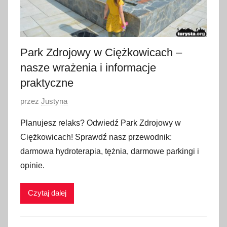
2
6
Park Zdrojowy w Ciężkowicach –
nasze wrażenia i informacje
praktyczne
O
przez
Justyna
p
Planujesz relaks? Odwiedź Park Zdrojowy w
u
Ciężkowicach! Sprawdź nasz przewodnik:
b
darmowa hydroterapia, tężnia, darmowe parkingi i
l
opinie.
i
k
Czytaj dalej
o
w
a