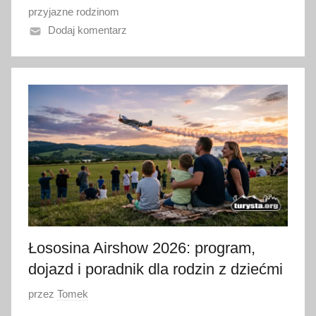
przyjazne rodzinom
n
Dodaj komentarz
o
2
0
l
i
p
c
a
2
0
2
6
Łososina Airshow 2026: program,
dojazd i poradnik dla rodzin z dziećmi
O
przez
Tomek
p