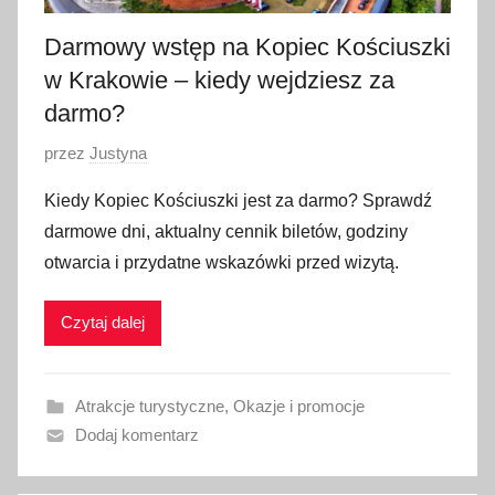
Darmowy wstęp na Kopiec Kościuszki
w Krakowie – kiedy wejdziesz za
darmo?
O
przez
Justyna
p
Kiedy Kopiec Kościuszki jest za darmo? Sprawdź
u
darmowe dni, aktualny cennik biletów, godziny
b
otwarcia i przydatne wskazówki przed wizytą.
l
i
Czytaj dalej
k
o
w
Atrakcje turystyczne
,
Okazje i promocje
a
Dodaj komentarz
n
o