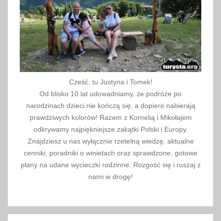
д
р
о
м
Н
о
Cześć, tu Justyna i Tomek!
в
Od blisko 10 lat udowadniamy, że podróże po
и
narodzinach dzieci nie kończą się, a dopiero nabierają
й
prawdziwych kolorów! Razem z Kornelią i Mikołajem
Т
odkrywamy najpiękniejsze zakątki Polski i Europy.
а
Znajdziesz u nas wyłącznie rzetelną wiedzę, aktualne
р
cenniki, poradniki o winietach oraz sprawdzone, gotowe
г
plany na udane wycieczki rodzinne. Rozgość się i ruszaj z
,
nami w drogę!
А
е
р