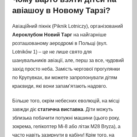
я
авіашоу в Новому Тарзі?
2
0
2
Авіаційний пікнік (Piknik Lotniczy), організований
6
Аероклубом Новий Тарг
на найгарніше
розташованому аеродромі в Польщі (вул.
Lotników 1) – це не лише свято для
шанувальників авіації, але, перш за все, чудовий
захід просто неба. Замість чергової прогулянки
по Крупувках, ви можете запропонувати дітям
краєвиди, які вони запам’ятають надовго.
Більше того, окрім небесних еволюцій, на місці
завжди діє
статична виставка
. Діти можуть
зблизька побачити потужні машини (цього року,
зокрема, гелікоптер Мі-8 або літак M28 Bryza), а
часто навіть зазирнути в кабіну! Крім того, на