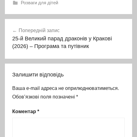
Розваги для дітей
P
Навігація
-
Попередній запис
записів
5
25-й Великий парад драконів у Кракові
1
(2026) – Програма та путівник
M
u
s
Залишити відповідь
t
a
Ваша e-mail адреса не оприлюднюватиметься.
n
Обов’язкові поля позначені
*
g
,
Коментар
*
А
в
і