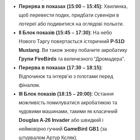
Перерва в показах (15:00 – 15:45):
Хвилинка,
щоб перевести подих, придбати сувеніри в
лотереї або подивитися на оглядові польоти.
II Блок показів (15:45 – 17:30):
На небо
Нового Таргу повертається історичний
P-51D
Mustang
. Ви також знову побачите акробатику
Групи FireBirds
та величезного “Дромадера”.
Перерва в показах (17:30 – 18:15):
Відпочинок та інтерв’ю з пілотами перед
фіналом.
III Блок показів (18:15 – 20:00):
Остання
можливість помилуватися акробатикою та
чудовими машинами, такими як класичний
Douglas A-26 Invader
або швидкий і
неймовірно гучний
GameBird GB1
(за
штурвалом Артур Кєляк).