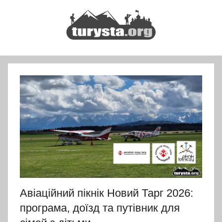
Перейти
до
вмісту
Turysta.org
Rodzinny
blog
podróżniczy
i
portal
turystyczny
Авіаційний пікнік Новий Тарг 2026:
програма, доїзд та путівник для