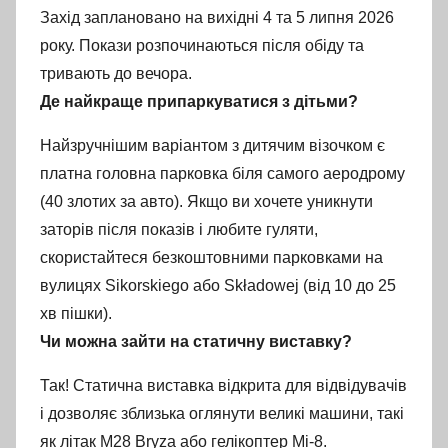
Захід заплановано на вихідні 4 та 5 липня 2026
року. Покази розпочинаються після обіду та
тривають до вечора.
Де найкраще припаркуватися з дітьми?
Найзручнішим варіантом з дитячим візочком є
платна головна парковка біля самого аеродрому
(40 злотих за авто). Якщо ви хочете уникнути
заторів після показів і любите гуляти,
скористайтеся безкоштовними парковками на
вулицях Sikorskiego або Składowej (від 10 до 25
хв пішки).
Чи можна зайти на статичну виставку?
Так! Статична виставка відкрита для відвідувачів
і дозволяє зблизька оглянути великі машини, такі
як літак M28 Bryza або гелікоптер Мі-8.