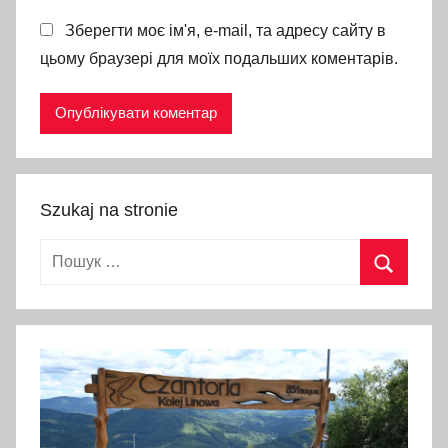
Т
Зберегти моє ім'я, e-mail, та адресу сайту в
а
цьому браузері для моїх подальших коментарів.
р
г
,
а
в
і
Szukaj na stronie
а
Пошук:
ш
о
Пошук
у
,
а
е
р
о