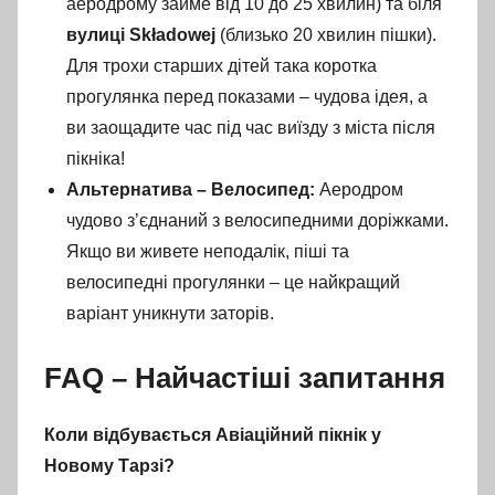
аеродрому займе від 10 до 25 хвилин) та біля
вулиці Składowej
(близько 20 хвилин пішки).
Для трохи старших дітей така коротка
прогулянка перед показами – чудова ідея, а
ви заощадите час під час виїзду з міста після
пікніка!
Альтернатива – Велосипед:
Аеродром
чудово з’єднаний з велосипедними доріжками.
Якщо ви живете неподалік, піші та
велосипедні прогулянки – це найкращий
варіант уникнути заторів.
FAQ – Найчастіші запитання
Коли відбувається Авіаційний пікнік у
Новому Тарзі?