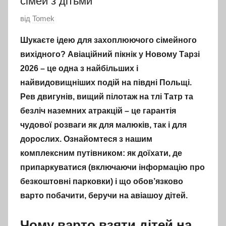
сімей з дітьми
О
від
Tomek
п
Шукаєте ідею для захоплюючого сімейного
р
вихідного? Авіаційний пікнік у Новому Тарзі
и
2026 – це одна з найбільших і
л
найвидовищніших подій на півдні Польщі.
ю
Рев двигунів, вищий пілотаж на тлі Татр та
д
н
безліч наземних атракцій – це гарантія
е
чудової розваги як для малюків, так і для
н
дорослих. Ознайомтеся з нашим
о
комплексним путівником: як доїхати, де
3
припаркуватися (включаючи інформацію про
Л
безкоштовні парковки) і що обов’язково
и
варто побачити, беручи на авіашоу дітей.
п
н
Чому варто взяти дітей на