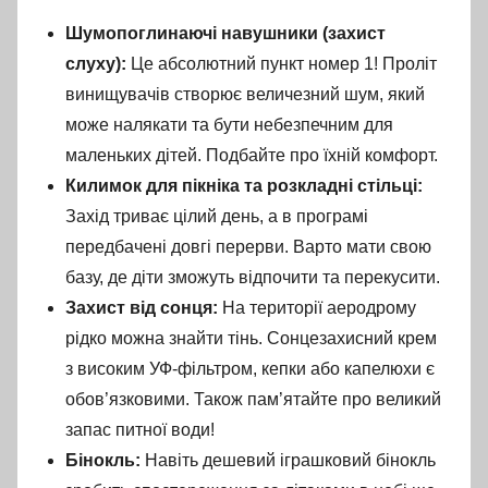
Шумопоглинаючі навушники (захист
слуху):
Це абсолютний пункт номер 1! Проліт
винищувачів створює величезний шум, який
може налякати та бути небезпечним для
маленьких дітей. Подбайте про їхній комфорт.
Килимок для пікніка та розкладні стільці:
Захід триває цілий день, а в програмі
передбачені довгі перерви. Варто мати свою
базу, де діти зможуть відпочити та перекусити.
Захист від сонця:
На території аеродрому
рідко можна знайти тінь. Сонцезахисний крем
з високим УФ-фільтром, кепки або капелюхи є
обов’язковими. Також пам’ятайте про великий
запас питної води!
Бінокль:
Навіть дешевий іграшковий бінокль