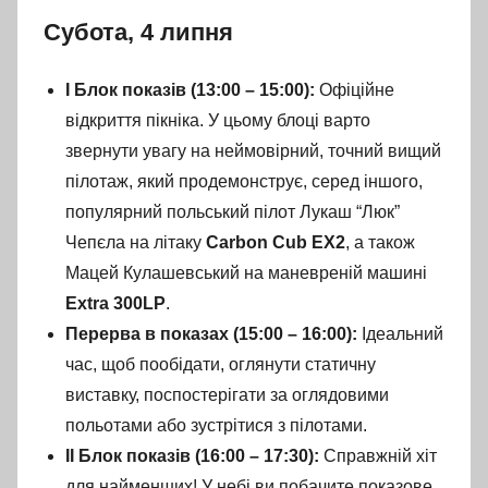
Субота, 4 липня
I Блок показів (13:00 – 15:00):
Офіційне
відкриття пікніка. У цьому блоці варто
звернути увагу на неймовірний, точний вищий
пілотаж, який продемонструє, серед іншого,
популярний польський пілот Лукаш “Люк”
Чепєла на літаку
Carbon Cub EX2
, а також
Мацей Кулашевський на маневреній машині
Extra 300LP
.
Перерва в показах (15:00 – 16:00):
Ідеальний
час, щоб пообідати, оглянути статичну
виставку, поспостерігати за оглядовими
польотами або зустрітися з пілотами.
II Блок показів (16:00 – 17:30):
Справжній хіт
для найменших! У небі ви побачите показове