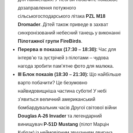
дозаправлення потужного
сільськогосподарського літака
PZL M18
Dromader
. Дітей також приведе в захват
синхронізований небесний танець у виконанні
Пілотажної групи FireBirds
.
Перерва в показах (17:30 – 18:30):
Час для
інтерв’ю та зустрічей з пілотами – чудова
нагода зробити пам’ятне фото для малюка.
III Блок показів (18:30 – 21:30):
Що найбільше
варто побачити? Це безумовно
найвидовищніша частина суботи! У небі
з’явиться величний американський
бомбардувальник часів Другої світової війни
Douglas A-26 Invader
та легендарний
винищувач
P-51D Mustang
(пілот Марцін
Кубрак) із неймовірним звучанням двигуна.