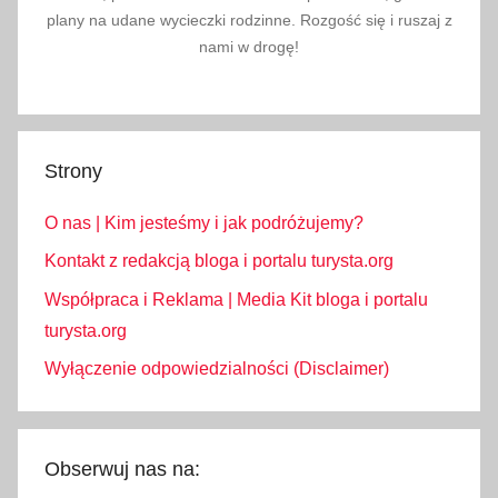
plany na udane wycieczki rodzinne. Rozgość się i ruszaj z
w
nami w drogę!
e
u
r
o
Strony
p
i
O nas | Kim jesteśmy i jak podróżujemy?
e
,
Kontakt z redakcją bloga i portalu turysta.org
m
Współpraca i Reklama | Media Kit bloga i portalu
a
turysta.org
p
Wyłączenie odpowiedzialności (Disclaimer)
a
c
e
n
Obserwuj nas na:
p