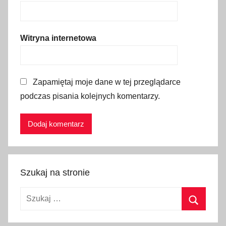
i
e
,
Witryna internetowa
g
d
z
Zapamiętaj moje dane w tej przeglądarce
i
podczas pisania kolejnych komentarzy.
e
n
a
j
t
a
Szukaj na stronie
ń
s
Szukaj:
z
e
Szukaj