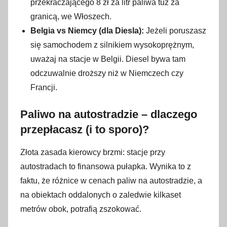
przekraczającego 8 zł za litr paliwa tuż za
granicą, we Włoszech.
Belgia vs Niemcy (dla Diesla):
Jeżeli poruszasz
się samochodem z silnikiem wysokoprężnym,
uważaj na stacje w Belgii. Diesel bywa tam
odczuwalnie droższy niż w Niemczech czy
Francji.
Paliwo na autostradzie – dlaczego
przepłacasz (i to sporo)?
Złota zasada kierowcy brzmi: stacje przy
autostradach to finansowa pułapka. Wynika to z
faktu, że różnice w cenach paliw na autostradzie, a
na obiektach oddalonych o zaledwie kilkaset
metrów obok, potrafią zszokować.