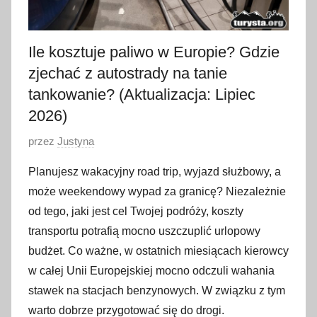
Ile kosztuje paliwo w Europie? Gdzie
zjechać z autostrady na tanie
tankowanie? (Aktualizacja: Lipiec
2026)
O
przez
Justyna
p
Planujesz wakacyjny road trip, wyjazd służbowy, a
u
może weekendowy wypad za granicę? Niezależnie
b
od tego, jaki jest cel Twojej podróży, koszty
l
transportu potrafią mocno uszczuplić urlopowy
i
budżet. Co ważne, w ostatnich miesiącach kierowcy
k
o
w całej Unii Europejskiej mocno odczuli wahania
w
stawek na stacjach benzynowych. W związku z tym
a
warto dobrze przygotować się do drogi.