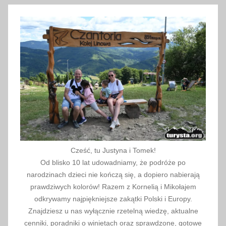
p
a
l
i
w
o
,
k
o
s
z
t
Cześć, tu Justyna i Tomek!
p
Od blisko 10 lat udowadniamy, że podróże po
a
narodzinach dzieci nie kończą się, a dopiero nabierają
l
prawdziwych kolorów! Razem z Kornelią i Mikołajem
i
odkrywamy najpiękniejsze zakątki Polski i Europy.
Znajdziesz u nas wyłącznie rzetelną wiedzę, aktualne
w
cenniki, poradniki o winietach oraz sprawdzone, gotowe
a