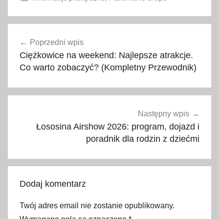
a
Nawigacja
k
Poprzedni wpis
wpisu
t
Ciężkowice na weekend: Najlepsze atrakcje.
u
Co warto zobaczyć? (Kompletny Przewodnik)
a
l
n
e
Następny wpis
c
Łososina Airshow 2026: program, dojazd i
e
poradnik dla rodzin z dziećmi
n
y
p
Dodaj komentarz
a
l
Twój adres email nie zostanie opublikowany.
i