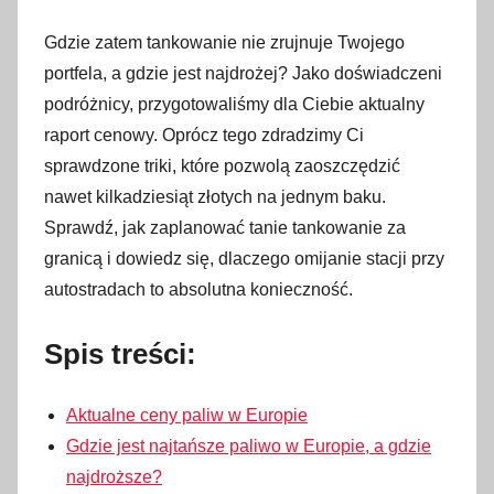
n
o
Gdzie zatem tankowanie nie zrujnuje Twojego
1
portfela, a gdzie jest najdrożej? Jako doświadczeni
9
podróżnicy, przygotowaliśmy dla Ciebie aktualny
l
raport cenowy. Oprócz tego zdradzimy Ci
i
sprawdzone triki, które pozwolą zaoszczędzić
p
nawet kilkadziesiąt złotych na jednym baku.
c
Sprawdź, jak zaplanować tanie tankowanie za
a
granicą i dowiedz się, dlaczego omijanie stacji przy
2
autostradach to absolutna konieczność.
0
2
Spis treści:
6
Aktualne ceny paliw w Europie
Gdzie jest najtańsze paliwo w Europie, a gdzie
najdroższe?