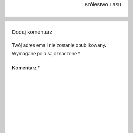
Królestwo Lasu
ż
y
,
c
Dodaj komentarz
e
n
Twój adres email nie zostanie opublikowany.
y
Wymagane pola są oznaczone
*
j
e
Komentarz
*
d
z
e
n
i
a
,
C