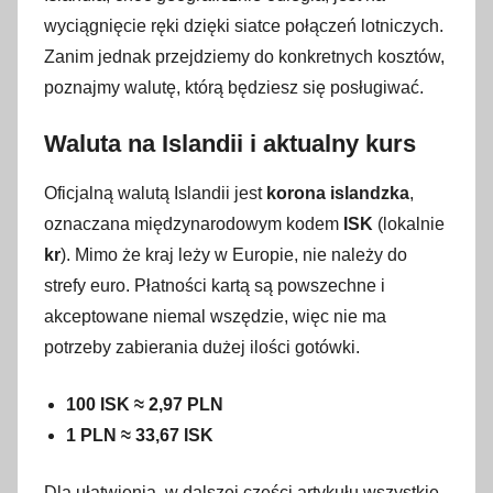
s
wyciągnięcie ręki dzięki siatce połączeń lotniczych.
i
Zanim jednak przejdziemy do konkretnych kosztów,
e
poznajmy walutę, którą będziesz się posługiwać.
r
p
Waluta na Islandii i aktualny kurs
n
i
Oficjalną walutą Islandii jest
korona islandzka
,
a
oznaczana międzynarodowym kodem
ISK
(lokalnie
2
kr
). Mimo że kraj leży w Europie, nie należy do
0
strefy euro. Płatności kartą są powszechne i
2
akceptowane niemal wszędzie, więc nie ma
5
potrzeby zabierania dużej ilości gotówki.
100 ISK ≈ 2,97 PLN
1 PLN ≈ 33,67 ISK
Dla ułatwienia, w dalszej części artykułu wszystkie