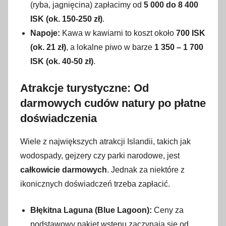
(ryba, jagnięcina) zapłacimy od
5 000 do 8 400
ISK (ok. 150-250 zł)
.
Napoje:
Kawa w kawiarni to koszt około
700 ISK
(ok. 21 zł)
, a lokalne piwo w barze
1 350 – 1 700
ISK (ok. 40-50 zł)
.
Atrakcje turystyczne: Od
darmowych cudów natury po płatne
doświadczenia
Wiele z największych atrakcji Islandii, takich jak
wodospady, gejzery czy parki narodowe, jest
całkowicie darmowych
. Jednak za niektóre z
ikonicznych doświadczeń trzeba zapłacić.
Błękitna Laguna (Blue Lagoon):
Ceny za
podstawowy pakiet wstępu zaczynają się od