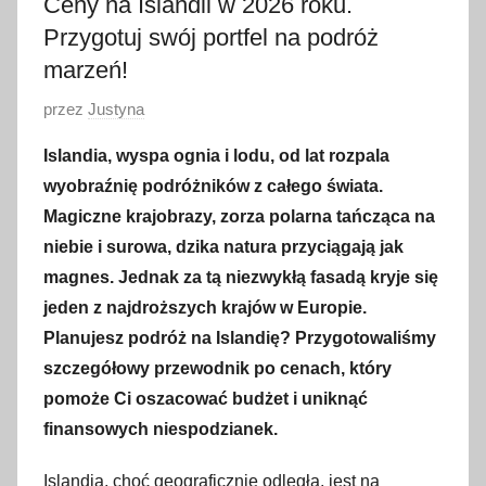
Ceny na Islandii w 2026 roku.
Przygotuj swój portfel na podróż
marzeń!
O
przez
Justyna
p
Islandia, wyspa ognia i lodu, od lat rozpala
u
wyobraźnię podróżników z całego świata.
b
Magiczne krajobrazy, zorza polarna tańcząca na
l
niebie i surowa, dzika natura przyciągają jak
i
magnes. Jednak za tą niezwykłą fasadą kryje się
k
o
jeden z najdroższych krajów w Europie.
w
Planujesz podróż na Islandię? Przygotowaliśmy
a
szczegółowy przewodnik po cenach, który
n
pomoże Ci oszacować budżet i uniknąć
o
finansowych niespodzianek.
1
3
Islandia, choć geograficznie odległa, jest na