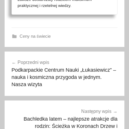
praktycznej i rzetelnej wiedzy.
Ceny na świecie
B
Nawigacja
u
Poprzedni wpis
wpisu
d
Podkarpackie Centrum Nauki „Łukasiewicz” –
ż
nauka i kosmiczna przygoda w jednym.
e
Nasza wizyta
t
p
o
d
Następny wpis
r
Bachledka latem – najlepsze atrakcje dla
rodzin: Ścieżka w Koronach Drzew i
ó