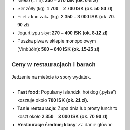
Mleko (1 litr):
200 – 270 ISK (ok. 6-8 zł)
Ser żółty (kg):
1 700 – 2 700 ISK (ok. 50-80 zł)
Filet z kurczaka (kg):
2 350 – 3 000 ISK (ok. 70-
90 zł)
Jogurt typu skyr:
270 – 400 ISK (ok. 8-12 zł)
Puszka piwa w sklepie monopolowym
(Vínbúðin):
500 – 840 ISK (ok. 15-25 zł)
Ceny w restauracjach i barach
Jedzenie na mieście to spory wydatek.
Fast food:
Popularny islandzki hot dog („pylsa”)
kosztuje około
700 ISK (ok. 21 zł)
.
Tanie restauracje:
Zupa dnia lub prosty lunch to
koszt około
2 350 – 3 000 ISK (ok. 70-90 zł)
.
Restauracje średniej klasy:
Za danie główne