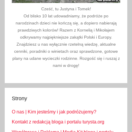
n
Cześć, tu Justyna i Tomek!
d
Od blisko 10 lat udowadniamy, że podróże po
i
narodzinach dzieci nie kończą się, a dopiero nabierają
a
prawdziwych kolorów! Razem z Kornelią i Mikołajem
odkrywamy najpiękniejsze zakątki Polski i Europy.
2
Znajdziesz u nas wyłącznie rzetelną wiedzę, aktualne
0
cenniki, poradniki o winietach oraz sprawdzone, gotowe
2
plany na udane wycieczki rodzinne. Rozgość się i ruszaj z
5
nami w drogę!
,
K
o
r
Strony
o
n
O nas | Kim jesteśmy i jak podróżujemy?
a
i
Kontakt z redakcją bloga i portalu turysta.org
s