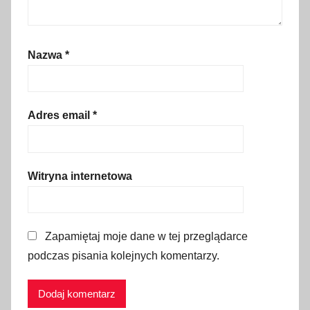
e
n
y
Nazwa
*
n
a
I
s
Adres email
*
l
a
n
Witryna internetowa
d
i
i
Zapamiętaj moje dane w tej przeglądarce
,
podczas pisania kolejnych komentarzy.
I
c
e