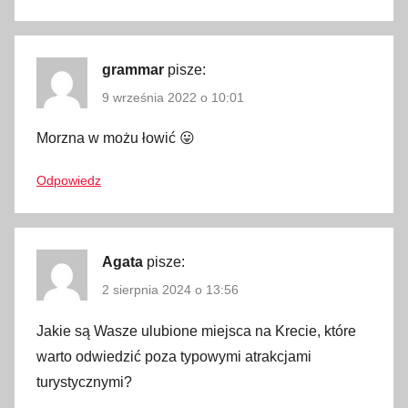
d
z
e
grammar
pisze:
n
9 września 2022 o 10:01
i
a
Morzna w możu łowić 😛
,
C
Odpowiedz
h
a
n
Agata
pisze:
i
2 sierpnia 2024 o 13:56
a
,
Jakie są Wasze ulubione miejsca na Krecie, które
g
warto odwiedzić poza typowymi atrakcjami
r
turystycznymi?
e