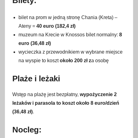
Bilety:
bilet na prom w jedną stronę Chania (Kreta) –
Ateny =
40 euro (182,4 zł)
muzeum na Krecie w Knossos bilet normalny:
8
euro (36,48 zł)
wycieczka z przewodnikiem w wybrane miejsce
na wyspie to koszt
około 200 zł z
a osobę
Plaże i leżaki
Wstęp na plażę jest bezpłatny,
wypożyczenie 2
leżaków i parasola to koszt około 8 euro/dzień
(36,48 zł)
.
Nocleg: