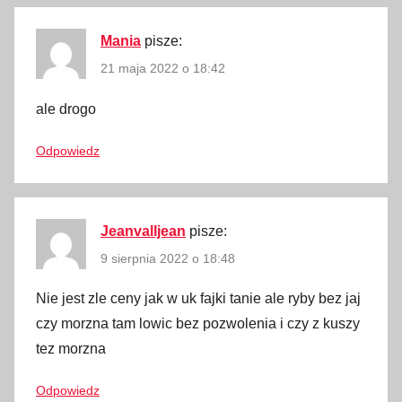
k
o
Mania
pisze:
h
21 maja 2022 o 18:42
o
l
ale drogo
,
Odpowiedz
c
e
n
y
Jeanvalljean
pisze:
,
9 sierpnia 2022 o 18:48
c
e
Nie jest zle ceny jak w uk fajki tanie ale ryby bez jaj
n
czy morzna tam lowic bez pozwolenia i czy z kuszy
y
tez morzna
j
e
Odpowiedz