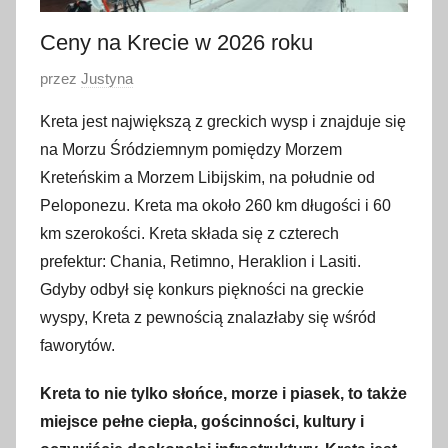
Ceny na Krecie w 2026 roku
O
przez
Justyna
p
Kreta jest największą z greckich wysp i znajduje się
u
na Morzu Śródziemnym pomiędzy Morzem
b
Kreteńskim a Morzem Libijskim, na południe od
l
Peloponezu. Kreta ma około 260 km długości i 60
i
km szerokości. Kreta składa się z czterech
k
o
prefektur: Chania, Retimno, Heraklion i Lasiti.
w
Gdyby odbył się konkurs piękności na greckie
a
wyspy, Kreta z pewnością znalazłaby się wśród
n
faworytów.
o
2
Kreta to nie tylko słońce, morze i piasek, to także
0
miejsce pełne ciepła, gościnności, kultury i
s