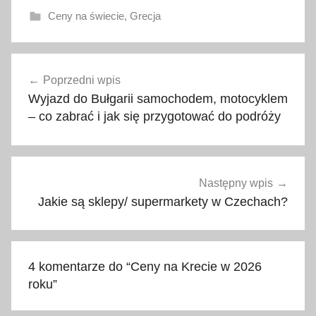
Ceny na świecie
,
Grecja
a
Nawigacja
k
Poprzedni wpis
wpisu
t
Wyjazd do Bułgarii samochodem, motocyklem
u
– co zabrać i jak się przygotować do podróży
a
l
n
e
Następny wpis
c
Jakie są sklepy/ supermarkety w Czechach?
e
n
y
4 komentarze do “
Ceny na Krecie w 2026
,
roku
”
a
l