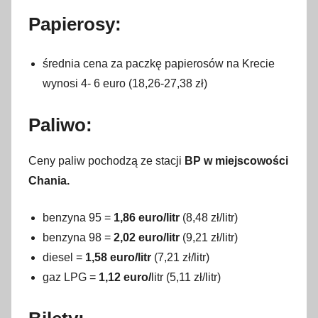
Papierosy:
średnia cena za paczkę papierosów na Krecie
wynosi 4- 6 euro (18,26-27,38 zł)
Paliwo:
Ceny paliw pochodzą ze stacji
BP w miejscowości
Chania.
benzyna 95 =
1,86 euro/litr
(8,48 zł/litr)
benzyna 98 =
2,02 euro/litr
(9,21 zł/litr)
diesel =
1,58 euro/litr
(7,21 zł/litr)
gaz LPG =
1,12 euro/
litr (5,11 zł/litr)