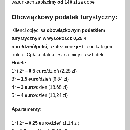
warunkach zapłacimy
od 140 zł
za dobę.
Obowiązkowy podatek turystyczny:
Klienci objęci są
obowiązkowym podatkiem
turystycznym w wysokości: 0,25-4
euro/dzień/pokój
uzależnione jest to od kategorii
hotelu. Opłata płatna jest na miejscu w hotelu.
Hotele:
1* i 2* –
0,5 euro
/dzień (2,28 zł)
3* –
1,5 euro
/dzień (6,84 zł)
4* –
3 euro
/dzień (13,68 zł)
5* –
4 euro
/dzień (18,24 zł)
Apartamenty:
1* i 2* –
0,25 euro
/dzień (1,14 zł)