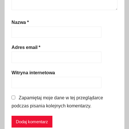
t
y
u
Nazwa
*
t
r
z
Adres email
*
y
m
a
Witryna internetowa
n
i
a
,
Zapamiętaj moje dane w tej przeglądarce
K
podczas pisania kolejnych komentarzy.
r
e
t