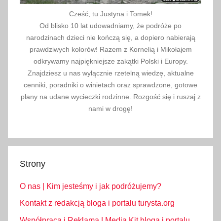
y
Cześć, tu Justyna i Tomek!
,
Od blisko 10 lat udowadniamy, że podróże po
r
narodzinach dzieci nie kończą się, a dopiero nabierają
e
prawdziwych kolorów! Razem z Kornelią i Mikołajem
s
odkrywamy najpiękniejsze zakątki Polski i Europy.
t
Znajdziesz u nas wyłącznie rzetelną wiedzę, aktualne
a
cenniki, poradniki o winietach oraz sprawdzone, gotowe
u
plany na udane wycieczki rodzinne. Rozgość się i ruszaj z
nami w drogę!
r
a
c
j
e
Strony
,
s
O nas | Kim jesteśmy i jak podróżujemy?
k
Kontakt z redakcją bloga i portalu turysta.org
l
Współpraca i Reklama | Media Kit bloga i portalu