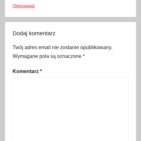
c
Odpowiedz
j
a
,
Dodaj komentarz
H
e
Twój adres email nie zostanie opublikowany.
r
Wymagane pola są oznaczone
*
a
k
Komentarz
*
l
i
o
n
,
k
o
s
z