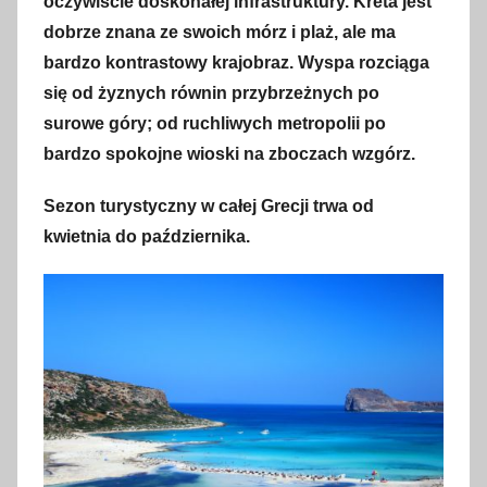
oczywiście doskonałej infrastruktury. Kreta jest
t
dobrze znana ze swoich mórz i plaż, ale ma
y
bardzo kontrastowy krajobraz. Wyspa rozciąga
c
się od żyznych równin przybrzeżnych po
z
surowe góry; od ruchliwych metropolii po
n
bardzo spokojne wioski na zboczach wzgórz.
i
a
Sezon turystyczny w całej Grecji trwa od
2
kwietnia do października.
0
2
3