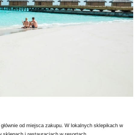
łównie od miejsca zakupu. W lokalnych sklepikach w
 sklepach i restauracjach w resortach.