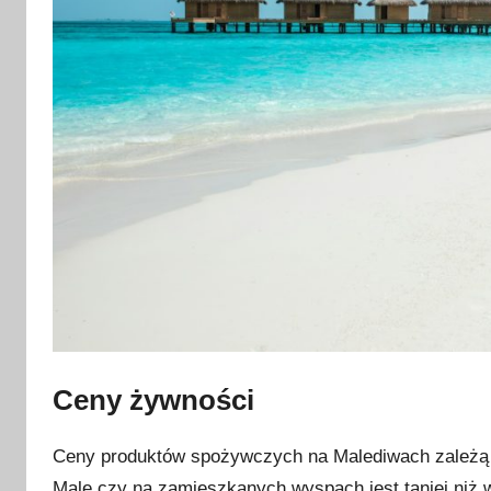
2
5
Ceny żywności
Ceny produktów spożywczych na Malediwach zależą g
Male czy na zamieszkanych wyspach jest taniej niż w