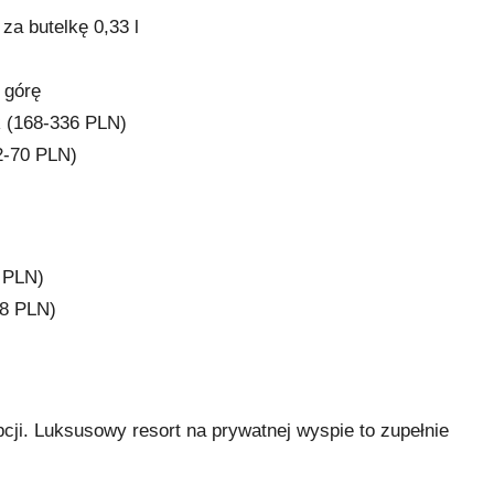
za butelkę 0,33 l
 górę
R (168-336 PLN)
2-70 PLN)
 PLN)
28 PLN)
ji. Luksusowy resort na prywatnej wyspie to zupełnie