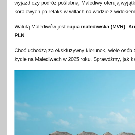
wyjazd czy podróż poślubną. Malediwy oferują wyjąt
l
i
koralowych po relaks w willach na wodzie z widokie
k
Walutą Malediwów jest
rupia malediwska (MVR)
.
Ku
o
w
PLN
a
n
Choć uchodzą za ekskluzywny kierunek, wiele osób z
o
życie na Malediwach w 2025 roku. Sprawdźmy, jak ksz
1
4
l
i
p
c
a
2
0