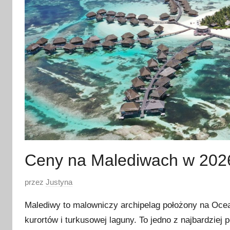
Ceny na Malediwach w 202
O
przez
Justyna
p
Malediwy to malowniczy archipelag położony na Ocean
u
kurortów i turkusowej laguny. To jedno z najbardzie
b