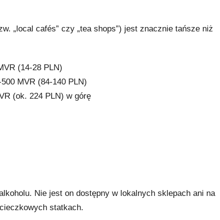
w. „local cafés” czy „tea shops”) jest znacznie tańsze niż
0 MVR (14-28 PLN)
00-500 MVR (84-140 PLN)
MVR (ok. 224 PLN) w górę
koholu. Nie jest on dostępny w lokalnych sklepach ani na
ycieczkowych statkach.