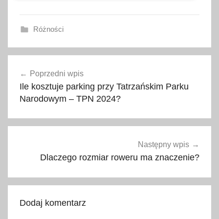
Różności
a
Nawigacja
k
Poprzedni wpis
wpisu
t
Ile kosztuje parking przy Tatrzańskim Parku
u
Narodowym – TPN 2024?
a
l
n
e
Następny wpis
c
Dlaczego rozmiar roweru ma znaczenie?
e
n
y
Dodaj komentarz
,