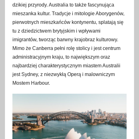
o
dzikiej przyrody. Australia to także fascynująca
1
mieszanka kultur. Tradycje i mitologie Aborygenów,
l
pierwotnych mieszkańców kontynentu, splatają się
u
tu z dziedzictwem brytyjskim i wpływami
t
imigrantów, tworząc barwny krajobraz kulturowy.
e
Mimo że Canberra pełni rolę stolicy i jest centrum
g
administracyjnym kraju, to największym oraz
o
najbardziej charakterystycznym miastem Australii
2
jest Sydney, z niezwykłą Operą i malowniczym
0
2
Mostem Harbour.
4