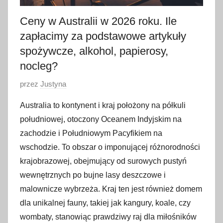
Ceny w Australii w 2026 roku. Ile
zapłacimy za podstawowe artykuły
spożywcze, alkohol, papierosy,
nocleg?
O
przez
Justyna
p
Australia to kontynent i kraj położony na półkuli
u
południowej, otoczony Oceanem Indyjskim na
b
zachodzie i Południowym Pacyfikiem na
l
wschodzie. To obszar o imponującej różnorodności
i
krajobrazowej, obejmujący od surowych pustyń
k
o
wewnętrznych po bujne lasy deszczowe i
w
malownicze wybrzeża. Kraj ten jest również domem
a
dla unikalnej fauny, takiej jak kangury, koale, czy
n
wombaty, stanowiąc prawdziwy raj dla miłośników