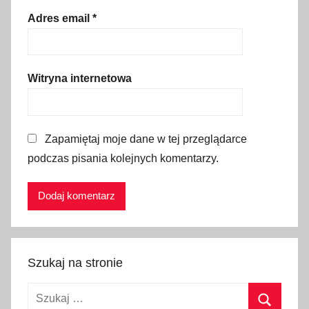
e
Adres email
*
n
y
,
Witryna internetowa
c
e
n
Zapamiętaj moje dane w tej przeglądarce
y
podczas pisania kolejnych komentarzy.
n
a
ś
w
i
e
Szukaj na stronie
c
i
Szukaj:
e