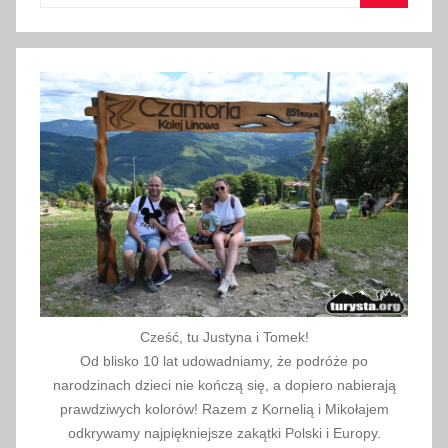
,
Szukaj
j
e
d
z
e
n
i
e
,
n
o
c
Cześć, tu Justyna i Tomek!
l
Od blisko 10 lat udowadniamy, że podróże po
e
narodzinach dzieci nie kończą się, a dopiero nabierają
g
prawdziwych kolorów! Razem z Kornelią i Mikołajem
i
odkrywamy najpiękniejsze zakątki Polski i Europy.