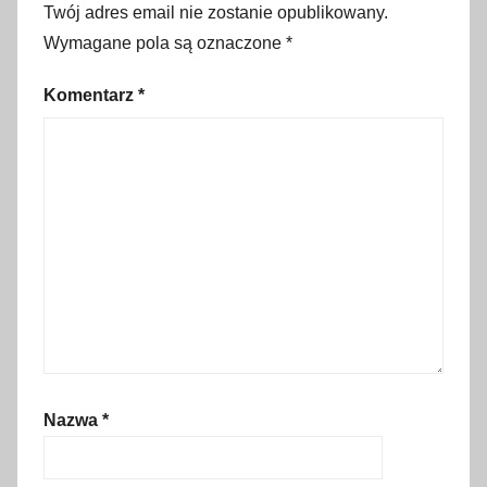
A
Twój adres email nie zostanie opublikowany.
u
Wymagane pola są oznaczone
*
s
t
Komentarz
*
r
a
l
i
a
,
b
i
l
e
t
Nazwa
*
y
,
c