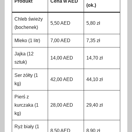
Produkt
Cena w AED
(ok.)
Chleb świeży
5,50 AED
5,80 zł
(bochenek)
Mleko (1 litr)
7,00 AED
7,35 zł
Jajka (12
14,00 AED
14,70 zł
sztuk)
Ser żółty (1
42,00 AED
44,10 zł
kg)
Pierś z
kurczaka (1
28,00 AED
29,40 zł
kg)
Ryż biały (1
8,50 AED
8,90 zł