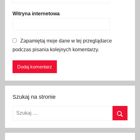
w
Z
Witryna internetowa
E
A
,
Zapamiętaj moje dane w tej przeglądarce
c
podczas pisania kolejnych komentarzy.
e
n
y
p
a
l
Szukaj na stronie
i
w
Szukaj:
a
D
Szukaj
u
b