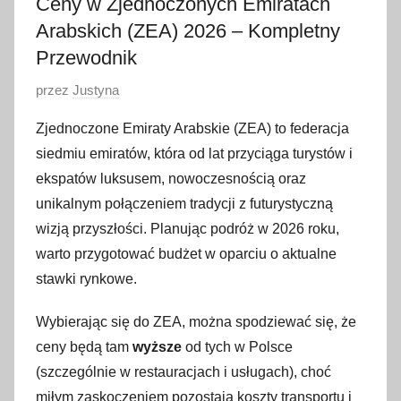
Ceny w Zjednoczonych Emiratach
Arabskich (ZEA) 2026 – Kompletny
Przewodnik
O
przez
Justyna
p
Zjednoczone Emiraty Arabskie (ZEA) to federacja
u
siedmiu emiratów, która od lat przyciąga turystów i
b
ekspatów luksusem, nowoczesnością oraz
l
unikalnym połączeniem tradycji z futurystyczną
i
wizją przyszłości. Planując podróż w 2026 roku,
k
o
warto przygotować budżet w oparciu o aktualne
w
stawki rynkowe.
a
Wybierając się do ZEA, można spodziewać się, że
n
o
ceny będą tam
wyższe
od tych w Polsce
5
(szczególnie w restauracjach i usługach), choć
s
miłym zaskoczeniem pozostają koszty transportu i