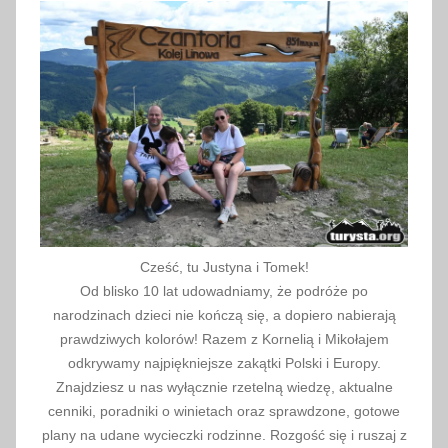
a
j
,
D
u
b
a
j
c
e
Cześć, tu Justyna i Tomek!
n
Od blisko 10 lat udowadniamy, że podróże po
y
narodzinach dzieci nie kończą się, a dopiero nabierają
,
prawdziwych kolorów! Razem z Kornelią i Mikołajem
i
odkrywamy najpiękniejsze zakątki Polski i Europy.
Znajdziesz u nas wyłącznie rzetelną wiedzę, aktualne
l
cenniki, poradniki o winietach oraz sprawdzone, gotowe
e
plany na udane wycieczki rodzinne. Rozgość się i ruszaj z
k