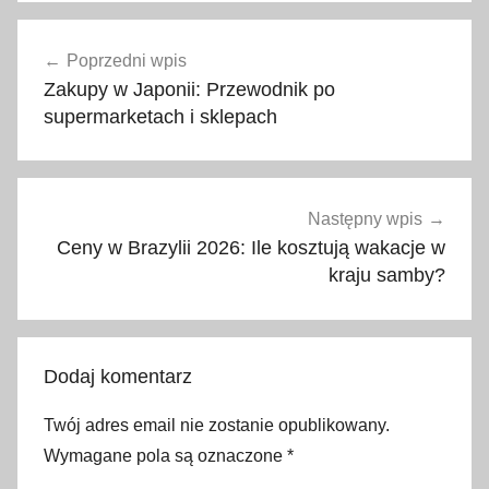
a
Nawigacja
t
Poprzedni wpis
wpisu
r
Zakupy w Japonii: Przewodnik po
a
supermarketach i sklepach
k
c
j
e
Następny wpis
w
Ceny w Brazylii 2026: Ile kosztują wakacje w
D
kraju samby?
u
b
a
Dodaj komentarz
j
u
Twój adres email nie zostanie opublikowany.
c
Wymagane pola są oznaczone
*
e