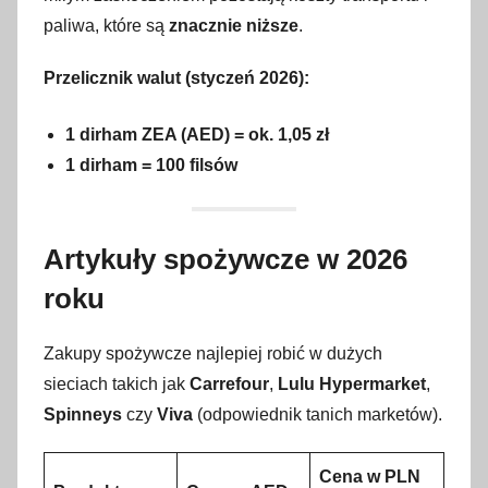
t
paliwa, które są
znacznie niższe
.
y
c
Przelicznik walut (styczeń 2026):
z
n
1 dirham ZEA (AED) = ok. 1,05 zł
i
1 dirham = 100 filsów
a
2
0
Artykuły spożywcze w 2026
2
roku
6
Zakupy spożywcze najlepiej robić w dużych
sieciach takich jak
Carrefour
,
Lulu Hypermarket
,
Spinneys
czy
Viva
(odpowiednik tanich marketów).
Cena w PLN