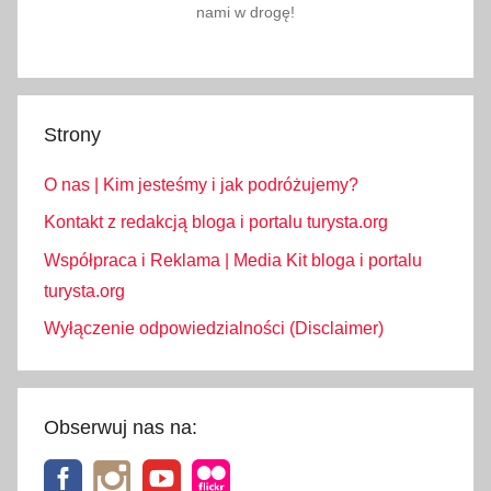
nami w drogę!
o
s
z
t
Strony
u
j
O nas | Kim jesteśmy i jak podróżujemy?
e
o
Kontakt z redakcją bloga i portalu turysta.org
b
Współpraca i Reklama | Media Kit bloga i portalu
i
turysta.org
a
Wyłączenie odpowiedzialności (Disclaimer)
d
w
D
u
Obserwuj nas na:
b
a