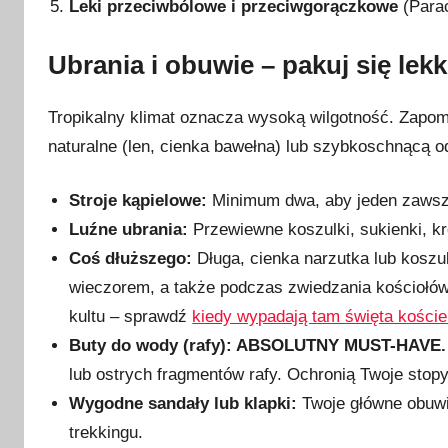
Leki przeciwbólowe i przeciwgorączkowe
(Parac
Ubrania i obuwie – pakuj się lek
Tropikalny klimat oznacza wysoką wilgotność. Zapomn
naturalne (len, cienka bawełna) lub szybkoschnącą o
Stroje kąpielowe:
Minimum dwa, aby jeden zawsz
Luźne ubrania:
Przewiewne koszulki, sukienki, kr
Coś dłuższego:
Długa, cienka narzutka lub koszu
wieczorem, a także podczas zwiedzania kościołów (F
kultu – sprawdź
kiedy wypadają tam święta koście
Buty do wody (rafy): ABSOLUTNY MUST-HAVE.
lub ostrych fragmentów rafy. Ochronią Twoje stop
Wygodne sandały lub klapki:
Twoje główne obuwie
trekkingu.