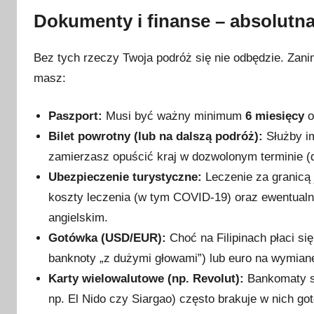
0
Dokumenty i finanse – absolutn
2
6
Bez tych rzeczy Twoja podróż się nie odbędzie. Zanim
masz:
Paszport:
Musi być ważny minimum
6 miesięcy
o
Bilet powrotny (lub na dalszą podróż):
Służby im
zamierzasz opuścić kraj w dozwolonym terminie (
Ubezpieczenie turystyczne:
Leczenie za granicą 
koszty leczenia (w tym COVID-19) oraz ewentualn
angielskim.
Gotówka (USD/EUR):
Choć na Filipinach płaci si
banknoty „z dużymi głowami”) lub euro na wymianę
Karty wielowalutowe (np. Revolut):
Bankomaty są
np. El Nido czy Siargao) często brakuje w nich got