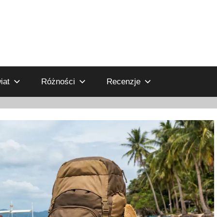
iat
Różności
Recenzje