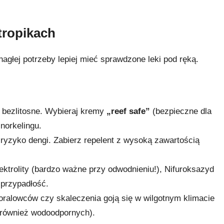
tropikach
 nagłej potrzeby lepiej mieć sprawdzone leki pod ręką.
t bezlitosne. Wybieraj kremy
„reef safe”
(bezpieczne dla
norkelingu.
 ryzyko dengi. Zabierz repelent z wysoką zawartością
ektrolity (bardzo ważne przy odwodnieniu!), Nifuroksazyd
a przypadłość.
oralowców czy skaleczenia goją się w wilgotnym klimacie
 (również wodoodpornych).