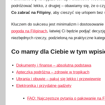
u
podróżować lekko, z drugiej – obawiamy się, że o c
b
Co zabrać na Filipiny
, aby cieszyć się urlopem bez 
l
i
Kluczem do sukcesu jest minimalizm i dostosowanie 
k
pogoda na Filipinach
, łatwiej Ci będzie podjąć decyz
o
w
niezbędnych rzeczy, podzieloną na praktyczne katego
a
n
Co mamy dla Ciebie w tym wpisi
o
3
Dokumenty i finanse – absolutna podstawa
l
Apteczka podróżna – zdrowie w tropikach
u
Ubrania i obuwie – pakuj się lekko i przewiewnie
t
Elektronika i przydatne gadżety
e
g
o
FAQ: Najczęstsze pytania o pakowanie na Fi
2