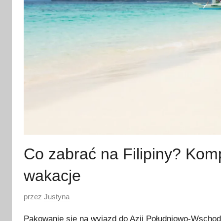
Co zabrać na Filipiny? Kompl
wakacje
O
przez
Justyna
p
Pakowanie się na wyjazd do Azji Południowo-Wschod