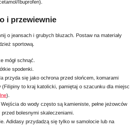
etamol/Ibuprofen).
ko i przewiewnie
ij o jeansach i grubych bluzach. Postaw na materiały
dzież sportową.
e mógł schnąć.
ótkie spodenki.
la przyda się jako ochrona przed słońcem, komarami
ilipiny to kraj katolicki, pamiętaj o szacunku dla miejsc
lne
).
Wejścia do wody często są kamieniste, pełne jeżowców
y przed bolesnymi skaleczeniami.
. Adidasy przydadzą się tylko w samolocie lub na