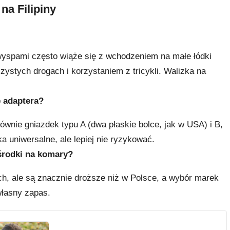
na Filipiny
yspami często wiąże się z wchodzeniem na małe łódki
zystych drogach i korzystaniem z tricykli. Walizka na
ę adaptera?
łównie gniazdek typu A (dwa płaskie bolce, jak w USA) i B,
ka uniwersalne, ale lepiej nie ryzykować.
 środki na komary?
ch, ale są znacznie droższe niż w Polsce, a wybór marek
własny zapas.