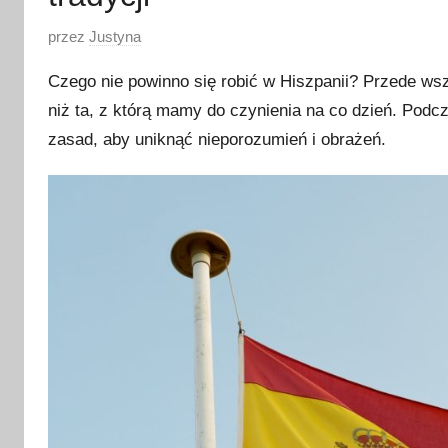
O
przez
Justyna
p
Czego nie powinno się robić w Hiszpanii? Przede wsz
u
niż ta, z którą mamy do czynienia na co dzień. Podc
b
zasad, aby uniknąć nieporozumień i obrażeń.
l
i
k
o
w
a
n
o
1
7
k
w