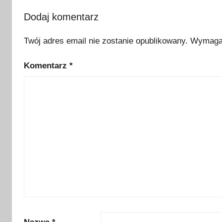
i
a
Dodaj komentarz
,
Twój adres email nie zostanie opublikowany.
Wymagan
j
ę
Komentarz
*
z
y
k
h
i
s
z
p
a
ń
s
k
i