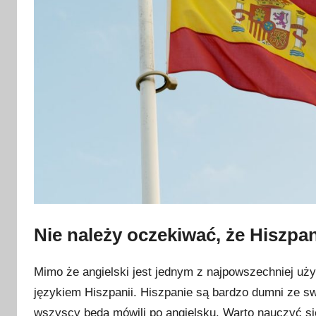
i
e
t
n
i
a
2
0
2
3
Nie należy oczekiwać, że Hiszpa
Mimo że angielski jest jednym z najpowszechniej uży
językiem Hiszpanii. Hiszpanie są bardzo dumni ze swo
wszyscy będą mówili po angielsku. Warto nauczyć si