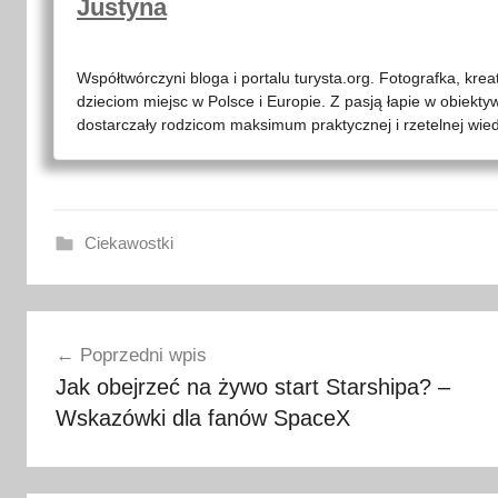
Justyna
Współtwórczyni bloga i portalu turysta.org. Fotografka, kre
dzieciom miejsc w Polsce i Europie. Z pasją łapie w obiekty
dostarczały rodzicom maksimum praktycznej i rzetelnej wied
Ciekawostki
h
Nawigacja
i
Poprzedni wpis
s
wpisu
Jak obejrzeć na żywo start Starshipa? –
z
Wskazówki dla fanów SpaceX
p
a
n