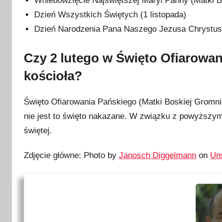
Wniebowzięcie Najświętszej Maryi Panny (Matki Bos
y
Dzień Wszystkich Świętych (1 listopada)
c
Dzień Narodzenia Pana Naszego Jezusa Chrystusa
z
n
i
Czy 2 lutego w Święto Ofiarowa
a
kościoła?
2
0
Święto Ofiarowania Pańskiego (Matki Boskiej Gromni
2
nie jest to święto nakazane. W związku z powyższym
3
świętej.
Zdjęcie główne: Photo by
Janosch Diggelmann
on
Un