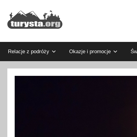
Przejdź
do
treści
Rodzinny
Turysta.org
blog
podróżniczy
Relacje z podróży
Okazje i promocje
Św
i
portal
turystyczny