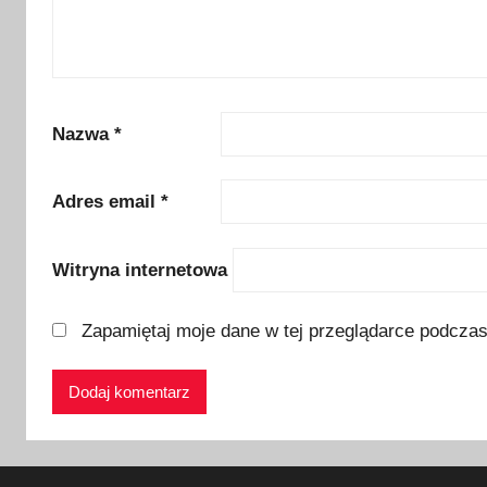
s
k
i
e
j
Nazwa
*
G
r
Adres email
*
o
m
Witryna internetowa
n
i
c
Zapamiętaj moje dane w tej przeglądarce podczas
z
n
e
j
,