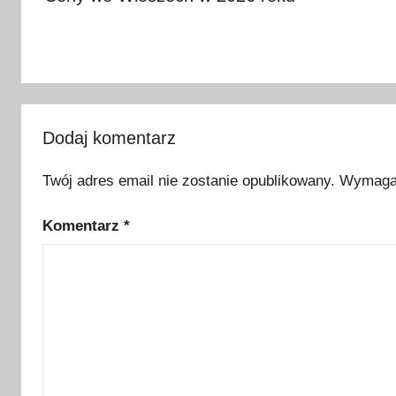
e
g
o
,
2
l
Dodaj komentarz
u
t
Twój adres email nie zostanie opublikowany.
Wymagan
y
Komentarz
*
,
M
a
t
k
i
B
o