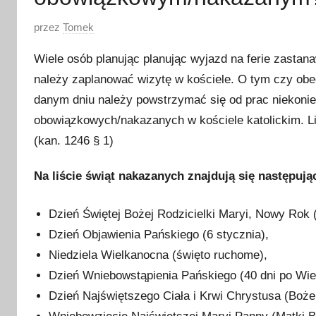
O
przez
Tomek
p
Wiele osób planując planując wyjazd na ferie zastan
u
należy zaplanować wizytę w kościele. O tym czy ob
b
danym dniu należy powstrzymać się od prac niekonie
l
i
obowiązkowych/nakazanych w kościele katolickim. Li
k
(kan. 1246 § 1)
o
w
Na liście świąt nakazanych znajdują się następują
a
n
Dzień Świętej Bożej Rodzicielki Maryi, Nowy Rok (
o
Dzień Objawienia Pańskiego (6 stycznia),
2
Niedziela Wielkanocna (święto ruchome),
9
Dzień Wniebowstąpienia Pańskiego (40 dni po Wiel
s
Dzień Najświętszego Ciała i Krwi Chrystusa (Boże
t