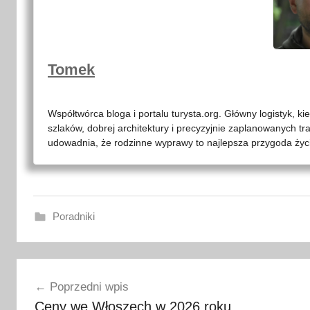
Tomek
Współtwórca bloga i portalu turysta.org. Główny logistyk, ki
szlaków, dobrej architektury i precyzyjnie zaplanowanych tr
udowadnia, że rodzinne wyprawy to najlepsza przygoda życia
Poradniki
2
Nawigacja
l
Poprzedni wpis
u
wpisu
Ceny we Włoszech w 2026 roku
t