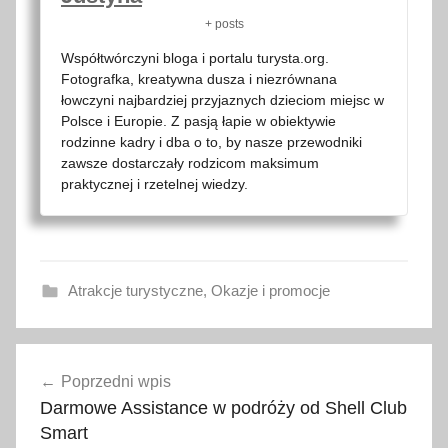
+ posts
Współtwórczyni bloga i portalu turysta.org.
Fotografka, kreatywna dusza i niezrównana
łowczyni najbardziej przyjaznych dzieciom miejsc w
Polsce i Europie. Z pasją łapie w obiektywie
rodzinne kadry i dba o to, by nasze przewodniki
zawsze dostarczały rodzicom maksimum
praktycznej i rzetelnej wiedzy.
Atrakcje turystyczne
,
Okazje i promocje
D
Nawigacja
o
Poprzedni wpis
wpisu
b
Darmowe Assistance w podróży od Shell Club
c
Smart
z