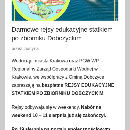
Darmowe rejsy edukacyjne statkiem
po zbiorniku Dobczyckim
O
przez
Justyna
p
Wodociągi miasta Krakowa oraz PGW WP –
u
Regionalny Zarząd Gospodarki Wodnej w
b
Krakowie, we współpracy z Gminą Dobczyce
l
zapraszają na
bezpłatne REJSY EDUKACYJNE
i
STATKIEM PO ZBIORNIKU DOBCZYCKIM
.
k
o
Rejsy odbywają się w weekendy.
Nabór na
w
weekend 10 – 11 sierpnia już się zakończył.
a
n
Po 19 sierpnia na portalu społecznościowym