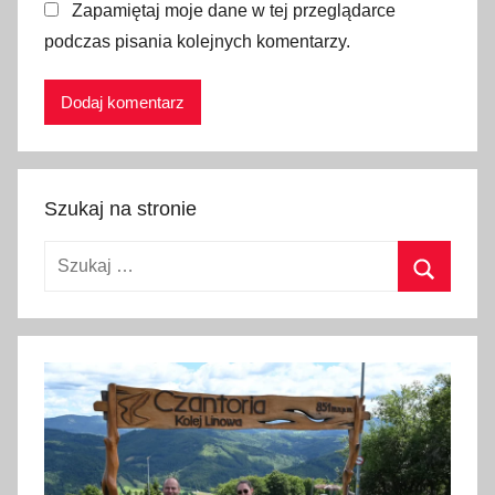
Zapamiętaj moje dane w tej przeglądarce
z
podczas pisania kolejnych komentarzy.
a
d
a
r
m
o
Szukaj na stronie
,
z
Szukaj:
b
i
Szukaj
o
r
n
i
k
D