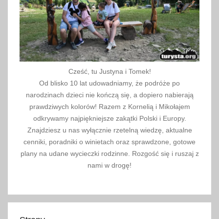
o
b
c
z
y
c
Cześć, tu Justyna i Tomek!
k
Od blisko 10 lat udowadniamy, że podróże po
i
narodzinach dzieci nie kończą się, a dopiero nabierają
prawdziwych kolorów! Razem z Kornelią i Mikołajem
odkrywamy najpiękniejsze zakątki Polski i Europy.
Znajdziesz u nas wyłącznie rzetelną wiedzę, aktualne
cenniki, poradniki o winietach oraz sprawdzone, gotowe
plany na udane wycieczki rodzinne. Rozgość się i ruszaj z
nami w drogę!