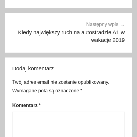
y
c
e
Następny wpis
,
Kiedy największy ruch na autostradzie A1 w
K
wakacje 2019
r
a
k
Dodaj komentarz
ó
w
Twój adres email nie zostanie opublikowany.
,
Wymagane pola są oznaczone
*
M
a
Komentarz
*
ł
o
p
o