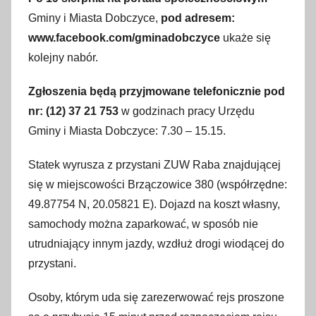
o
Gminy i Miasta Dobczyce,
pod adresem:
8
www.facebook.com/gminadobczyce
ukaże się
s
kolejny nabór.
i
e
Zgłoszenia będą przyjmowane telefonicznie pod
r
nr: (12) 37 21 753
w godzinach pracy Urzędu
p
Gminy i Miasta Dobczyce: 7.30 – 15.15.
n
i
Statek wyrusza z przystani ZUW Raba znajdującej
a
się w miejscowości Brzączowice 380 (współrzędne:
2
49.87754 N, 20.05821 E). Dojazd na koszt własny,
0
1
samochody można zaparkować, w sposób nie
9
utrudniający innym jazdy, wzdłuż drogi wiodącej do
przystani.
Osoby, którym uda się zarezerwować rejs proszone