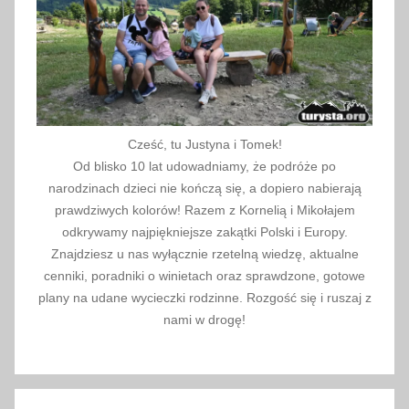
w
i
ę
t
a
,
Cześć, tu Justyna i Tomek!
Ś
Od blisko 10 lat udowadniamy, że podróże po
w
narodzinach dzieci nie kończą się, a dopiero nabierają
i
prawdziwych kolorów! Razem z Kornelią i Mikołajem
ę
odkrywamy najpiękniejsze zakątki Polski i Europy.
Znajdziesz u nas wyłącznie rzetelną wiedzę, aktualne
t
cenniki, poradniki o winietach oraz sprawdzone, gotowe
a
plany na udane wycieczki rodzinne. Rozgość się i ruszaj z
k
nami w drogę!
o
ś
c
i