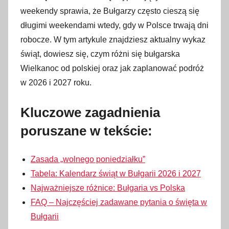
t
weekendy sprawia, że Bułgarzy często cieszą się
e
długimi weekendami wtedy, gdy w Polsce trwają dni
g
robocze. W tym artykule znajdziesz aktualny wykaz
o
świąt, dowiesz się, czym różni się bułgarska
2
Wielkanoc od polskiej oraz jak zaplanować podróż
0
w 2026 i 2027 roku.
2
6
Kluczowe zagadnienia
poruszane w tekście:
Zasada „wolnego poniedziałku”
Tabela: Kalendarz świąt w Bułgarii 2026 i 2027
Najważniejsze różnice: Bułgaria vs Polska
FAQ – Najczęściej zadawane pytania o święta w
Bułgarii