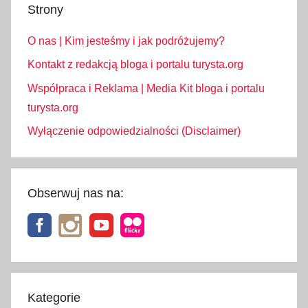
Strony
e
l
O nas | Kim jesteśmy i jak podróżujemy?
n
e
Kontakt z redakcją bloga i portalu turysta.org
,
Współpraca i Reklama | Media Kit bloga i portalu
Ś
turysta.org
w
Wyłączenie odpowiedzialności (Disclaimer)
i
ę
t
a
Obserwuj nas na:
p
a
ń
s
t
w
Kategorie