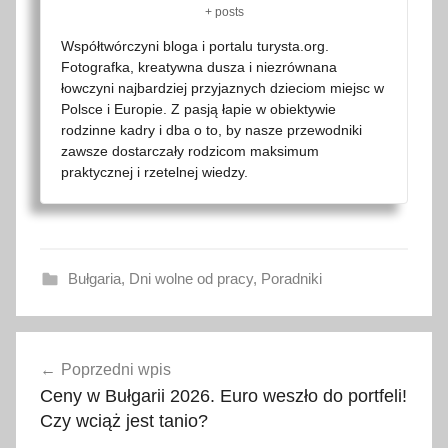
+ posts
Współtwórczyni bloga i portalu turysta.org.
Fotografka, kreatywna dusza i niezrównana
łowczyni najbardziej przyjaznych dzieciom miejsc w
Polsce i Europie. Z pasją łapie w obiektywie
rodzinne kadry i dba o to, by nasze przewodniki
zawsze dostarczały rodzicom maksimum
praktycznej i rzetelnej wiedzy.
Bułgaria
,
Dni wolne od pracy
,
Poradniki
B
Nawigacja
o
Poprzedni wpis
wpisu
ż
Ceny w Bułgarii 2026. Euro weszło do portfeli!
e
Czy wciąż jest tanio?
N