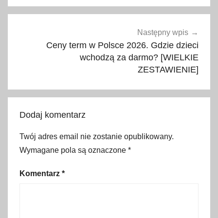
a
r
o
Następny wpis
d
Ceny term w Polsce 2026. Gdzie dzieci
z
wchodzą za darmo? [WIELKIE
ZESTAWIENIE]
e
n
i
e
Dodaj komentarz
,
B
Twój adres email nie zostanie opublikowany.
u
Wymagane pola są oznaczone
*
ł
g
Komentarz
*
a
r
i