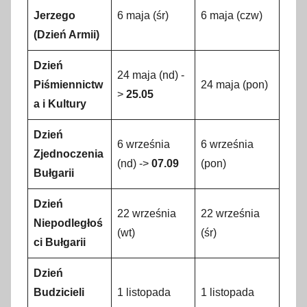
Jerzego
6 maja (śr)
6 maja (czw)
(Dzień Armii)
Dzień
24 maja (nd) -
Piśmiennictw
24 maja (pon)
>
25.05
a i Kultury
Dzień
6 września
6 września
Zjednoczenia
(nd) ->
07.09
(pon)
Bułgarii
Dzień
22 września
22 września
Niepodległoś
(wt)
(śr)
ci Bułgarii
Dzień
Budzicieli
1 listopada
1 listopada