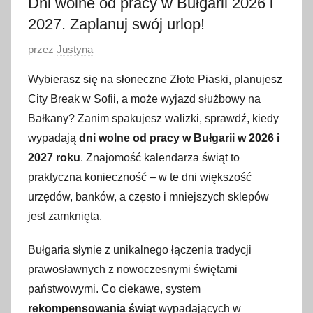
Dni wolne od pracy w Bułgarii 2026 i
2027. Zaplanuj swój urlop!
O
przez
Justyna
p
Wybierasz się na słoneczne Złote Piaski, planujesz
u
City Break w Sofii, a może wyjazd służbowy na
b
Bałkany? Zanim spakujesz walizki, sprawdź, kiedy
l
wypadają
dni wolne od pracy w Bułgarii w 2026 i
i
2027 roku
. Znajomość kalendarza świąt to
k
o
praktyczna konieczność – w te dni większość
w
urzędów, banków, a często i mniejszych sklepów
a
jest zamknięta.
n
o
Bułgaria słynie z unikalnego łączenia tradycji
3
prawosławnych z nowoczesnymi świętami
l
państwowymi. Co ciekawe, system
u
rekompensowania świąt
wypadających w