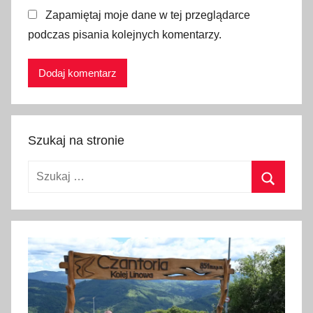
i
Zapamiętaj moje dane w tej przeglądarce
a
podczas pisania kolejnych komentarzy.
ł
e
k
W
i
e
Szukaj na stronie
l
k
Szukaj:
a
n
Szukaj
o
c
n
y
,
Ś