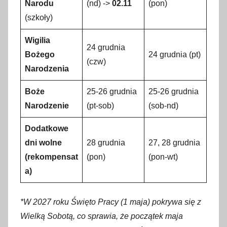
Narodu
(nd) ->
02.11
(pon)
(szkoły)
Wigilia
24 grudnia
Bożego
24 grudnia (pt)
(czw)
Narodzenia
Boże
25-26 grudnia
25-26 grudnia
Narodzenie
(pt-sob)
(sob-nd)
Dodatkowe
dni wolne
28 grudnia
27, 28 grudnia
(rekompensat
(pon)
(pon-wt)
a)
*W 2027 roku Święto Pracy (1 maja) pokrywa się z
Wielką Sobotą, co sprawia, że początek maja