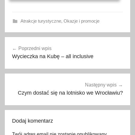
Atrakcje turystyczne
,
Okazje i promocje
E
Nawigacja
n
Poprzedni wpis
wpisu
e
Wycieczka na Kubę – all inclusive
r
g
y
l
Następny wpis
a
Czym dostać się na lotnisko we Wrocławiu?
n
d
i
Dodaj komentarz
a
,
Twój adres email nie zostanie opublikowany.