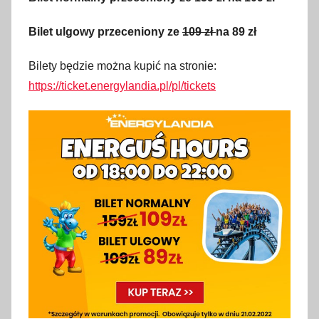
a
Bilet ulgowy przeceniony ze
109 zł
na 89 zł
n
o
Bilety będzie można kupić na stronie:
2
https://ticket.energylandia.pl/pl/tickets
1
l
u
t
e
g
o
2
0
2
2