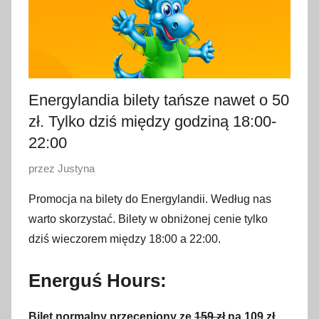
Energylandia bilety tańsze nawet o 50
zł. Tylko dziś między godziną 18:00-
22:00
O
przez
Justyna
p
Promocja na bilety do Energylandii. Według nas
u
warto skorzystać. Bilety w obniżonej cenie tylko
b
dziś wieczorem między 18:00 a 22:00.
l
i
Energuś Hours:
k
o
w
Bilet normalny przeceniony ze
159 z
ł na 109 zł