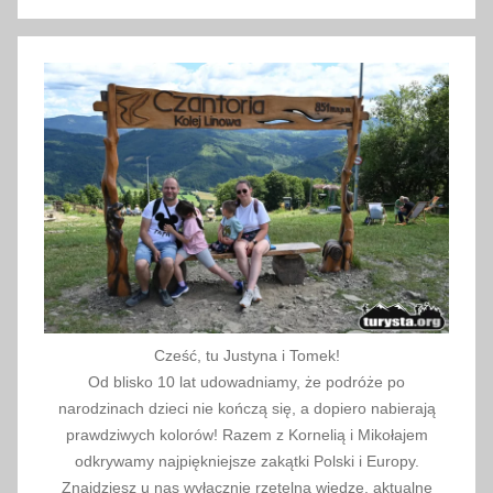
Szukaj
i
l
e
t
y
,
t
a
ń
s
z
e
Cześć, tu Justyna i Tomek!
b
Od blisko 10 lat udowadniamy, że podróże po
i
narodzinach dzieci nie kończą się, a dopiero nabierają
l
prawdziwych kolorów! Razem z Kornelią i Mikołajem
e
odkrywamy najpiękniejsze zakątki Polski i Europy.
t
Znajdziesz u nas wyłącznie rzetelną wiedzę, aktualne