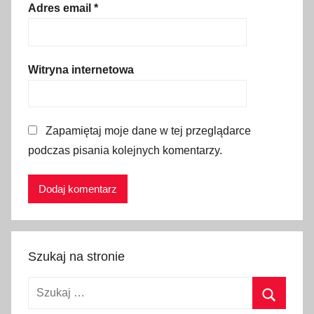
k
Adres email
*
i
,
p
Witryna internetowa
r
o
m
Zapamiętaj moje dane w tej przeglądarce
o
c
podczas pisania kolejnych komentarzy.
j
a
,
t
a
Szukaj na stronie
n
i
Szukaj:
e
b