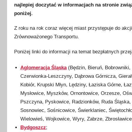
najlepiej doczytać w informacjach na stronie zwią
poniżej.
Z roku na rok coraz więcej miast przystępuje do akc
Zrównoważonego Transportu.
Poniżej linki do informacji na temat bezpłatnych pr
Aglomeracja Śląska
(Będzin, Bieruń, Bobrowniki
Czerwionka-Leszczyny, Dąbrowa Górnicza, Gierałto
Kobiór, Krupski Młyn, Lędziny, Łaziska Górne, Ła
Mysłowice, Myszków, Ornontowice, Orzesze, Oświę
Pszczyna, Pyskowice, Radzionków, Ruda Śląska, 
Sosnowiec, Sośnicowice, Świerklaniec, Świętochł
Wielowieś, Wojkowice, Wyry, Zabrze, Zbrosławice,
Bydgoszcz
;