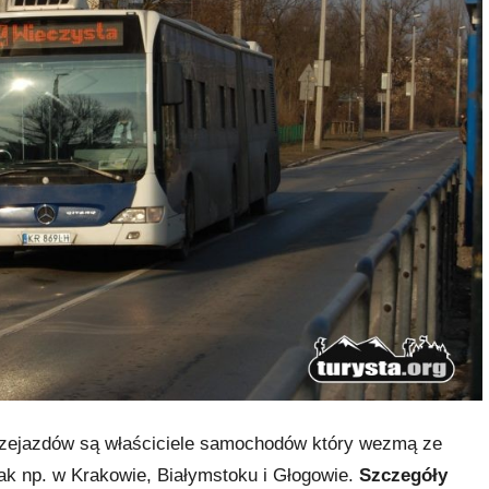
rzejazdów są właściciele samochodów który wezmą ze
ak np. w Krakowie, Białymstoku i Głogowie.
Szczegóły