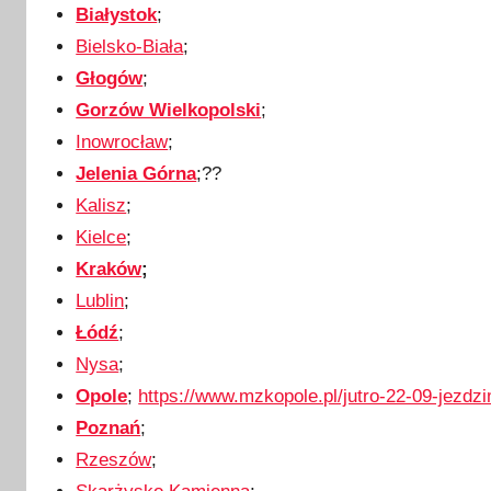
Białystok
;
Bielsko-Biała
;
Głogów
;
Gorzów Wielkopolski
;
Inowrocław
;
Jelenia Górna
;??
Kalisz
;
Kielce
;
Kraków
;
Lublin
;
Łódź
;
Nysa
;
Opole
;
https://www.mzkopole.pl/jutro-22-09-jezdz
Poznań
;
Rzeszów
;