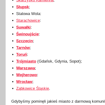
Skarżysko Kamienna
;
Słupsk
;
Stalowa Wola:
Starachowice
:
Suwałki
:
Świnoujście
:
Szczecin
;
Tarnów
;
Toruń
:
Trójmiasto
(Gdańsk, Gdynia, Sopot);
Warszawa
;
Wejherowo
:
Wrocław
;
Ząbkowice Śląskie
.
Gdybyśmy pominęli jakieś miasto z darmową komunik