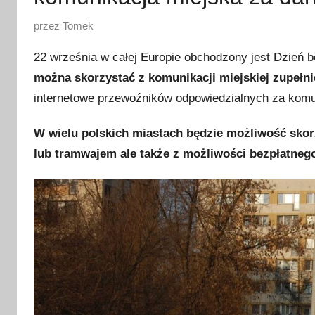
O
przez
Tomek
p
22 września w całej Europie obchodzony jest Dzień
u
można skorzystać z komunikacji miejskiej zupełn
b
internetowe przewoźników odpowiedzialnych za komu
l
i
W wielu polskich miastach będzie możliwość sko
k
lub tramwajem ale także z możliwości bezpłatneg
o
w
a
n
o
2
1
w
r