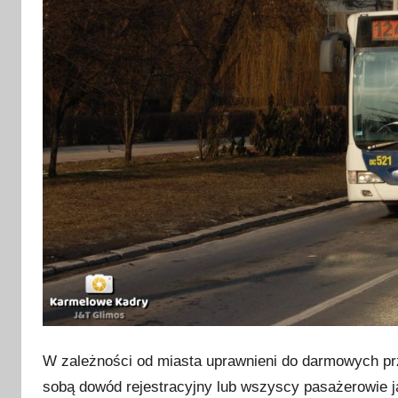
z
e
ś
n
i
a
2
0
2
2
W zależności od miasta uprawnieni do darmowych p
sobą dowód rejestracyjny lub wszyscy pasażerowie j