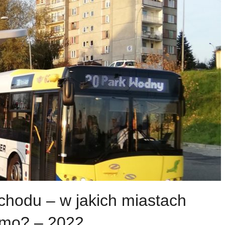
chodu – w jakich miastach
rmo? – 2022