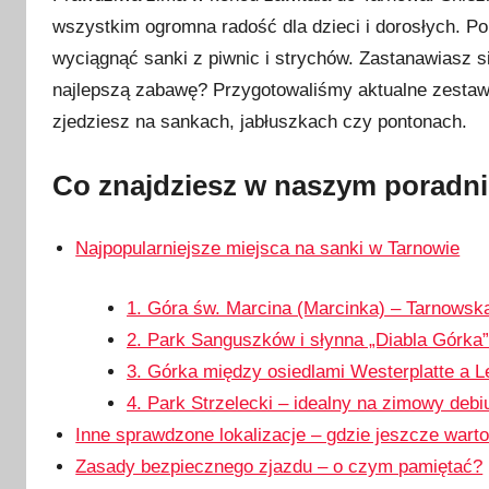
u
wszystkim ogromna radość dla dzieci i dorosłych. Po
b
wyciągnąć sanki z piwnic i strychów. Zastanawiasz s
l
i
najlepszą zabawę? Przygotowaliśmy aktualne zestaw
k
zjedziesz na sankach, jabłuszkach czy pontonach.
o
w
Co znajdziesz w naszym poradn
a
n
Najpopularniejsze miejsca na sanki w Tarnowie
o
1
1. Góra św. Marcina (Marcinka) – Tarnowsk
3
2. Park Sanguszków i słynna „Diabla Górka”
s
3. Górka między osiedlami Westerplatte a 
t
y
4. Park Strzelecki – idealny na zimowy debi
c
Inne sprawdzone lokalizacje – gdzie jeszcze wart
z
Zasady bezpiecznego zjazdu – o czym pamiętać?
n