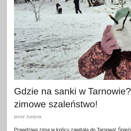
Gdzie na sanki w Tarnowie?
zimowe szaleństwo!
O
przez
Justyna
p
Prawdziwa zima w końcu zawitała do Tarnowa! Śnieżn