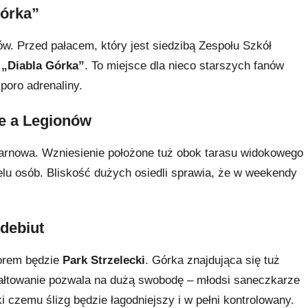
Górka”
ów. Przed pałacem, który jest siedzibą Zespołu Szkół
a
„Diabla Górka”
. To miejsce dla nieco starszych fanów
poro adrenaliny.
te a Legionów
Tarnowa. Wzniesienie położone tuż obok tarasu widokowego
elu osób. Bliskość dużych osiedli sprawia, że w weekendy
 debiut
orem będzie
Park Strzelecki
. Górka znajdująca się tuż
tałtowanie pozwala na dużą swobodę – młodsi saneczkarze
i czemu ślizg będzie łagodniejszy i w pełni kontrolowany.