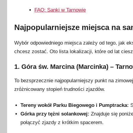
i
FAQ: Sanki w Tarnowie
a
2
Najpopularniejsze miejsca na sa
0
2
Wybór odpowiedniego miejsca zależy od tego, jak ek
6
chcesz zostać. Oto lista lokalizacji, które od lat ci
1. Góra św. Marcina (Marcinka) – Tarn
To bezsprzecznie najpopularniejszy punkt na zimowej
zróżnicowany stopień trudności zjazdów.
Tereny wokół Parku Biegowego i Pumptracka:
S
Górka przy tężni solankowej:
Znajduje się poniże
połączyć zjazdy z krótkim spacerem.