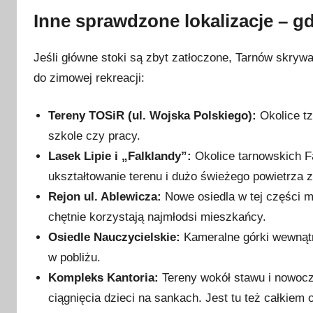
Inne sprawdzone lokalizacje – gd
Jeśli główne stoki są zbyt zatłoczone, Tarnów skrywa 
do zimowej rekreacji:
Tereny TOSiR (ul. Wojska Polskiego):
Okolice tz
szkole czy pracy.
Lasek Lipie i „Falklandy”:
Okolice tarnowskich Fa
ukształtowanie terenu i dużo świeżego powietrza z 
Rejon ul. Ablewicza:
Nowe osiedla w tej części mi
chętnie korzystają najmłodsi mieszkańcy.
Osiedle Nauczycielskie:
Kameralne górki wewnątr
w pobliżu.
Kompleks Kantoria:
Tereny wokół stawu i nowocze
ciągnięcia dzieci na sankach. Jest tu też całkiem