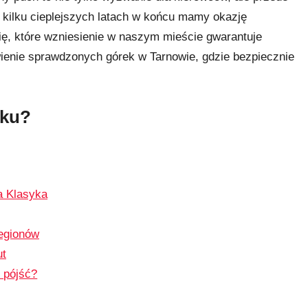
 kilku cieplejszych latach w końcu mamy okazję
ię, które wzniesienie w naszym mieście gwarantuje
ienie sprawdzonych górek w Tarnowie, gdzie bezpiecznie
iku?
a Klasyka
Legionów
ut
o pójść?