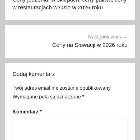
r
w restauracjach w Oslo w 2026 roku
n
y
D
u
Następny wpis
n
Ceny na Słowacji w 2026 roku
a
j
e
Dodaj komentarz
c
,
Twój adres email nie zostanie opublikowany.
j
Wymagane pola są oznaczone
*
a
k
Komentarz
*
o
m
i