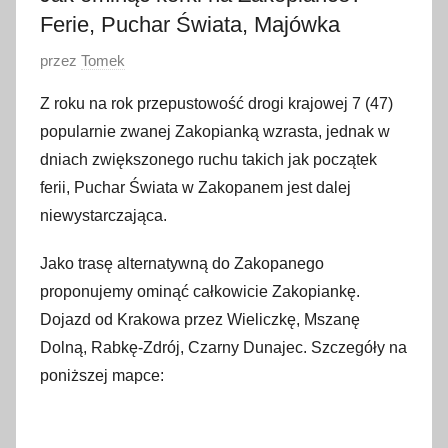
Ferie, Puchar Świata, Majówka
O
przez
Tomek
p
Z roku na rok przepustowość drogi krajowej 7 (47)
u
popularnie zwanej Zakopianką wzrasta, jednak w
b
dniach zwiększonego ruchu takich jak początek
l
ferii, Puchar Świata w Zakopanem jest dalej
i
niewystarczająca.
k
o
Jako trasę alternatywną do Zakopanego
w
proponujemy ominąć całkowicie Zakopiankę.
a
Dojazd od Krakowa przez Wieliczkę, Mszanę
n
o
Dolną, Rabkę-Zdrój, Czarny Dunajec. Szczegóły na
9
poniższej mapce:
s
t