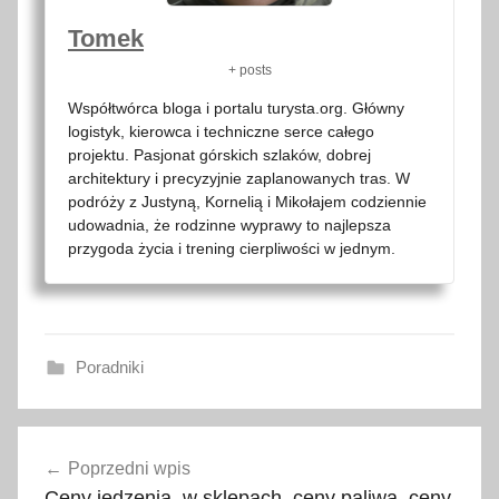
Tomek
+ posts
Współtwórca bloga i portalu turysta.org. Główny
logistyk, kierowca i techniczne serce całego
projektu. Pasjonat górskich szlaków, dobrej
architektury i precyzyjnie zaplanowanych tras. W
podróży z Justyną, Kornelią i Mikołajem codziennie
udowadnia, że rodzinne wyprawy to najlepsza
przygoda życia i trening cierpliwości w jednym.
Poradniki
C
Nawigacja
z
Poprzedni wpis
wpisu
a
Ceny jedzenia, w sklepach, ceny paliwa, ceny