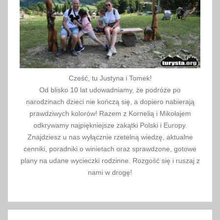
k
o
r
k
ó
w
Cześć, tu Justyna i Tomek!
,
Od blisko 10 lat udowadniamy, że podróże po
R
narodzinach dzieci nie kończą się, a dopiero nabierają
a
prawdziwych kolorów! Razem z Kornelią i Mikołajem
b
odkrywamy najpiękniejsze zakątki Polski i Europy.
k
Znajdziesz u nas wyłącznie rzetelną wiedzę, aktualne
cenniki, poradniki o winietach oraz sprawdzone, gotowe
a
plany na udane wycieczki rodzinne. Rozgość się i ruszaj z
Z
nami w drogę!
d
r
ó
j