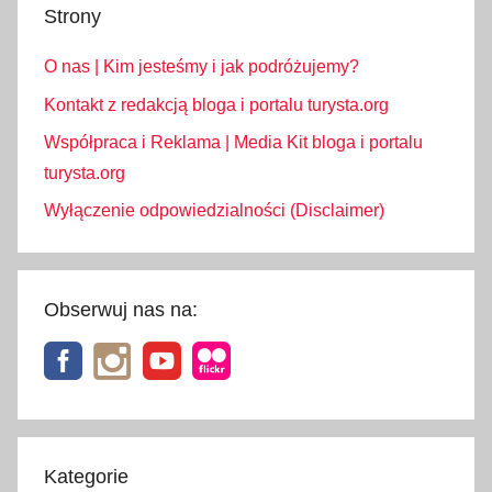
,
Strony
w
O nas | Kim jesteśmy i jak podróżujemy?
i
e
Kontakt z redakcją bloga i portalu turysta.org
l
Współpraca i Reklama | Media Kit bloga i portalu
i
turysta.org
c
Wyłączenie odpowiedzialności (Disclaimer)
z
k
a
,
Obserwuj nas na:
z
a
k
o
p
i
Kategorie