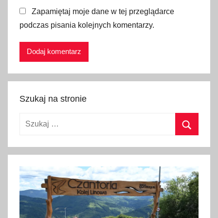
Zapamiętaj moje dane w tej przeglądarce
a
podczas pisania kolejnych komentarzy.
n
a
D
o
l
n
Szukaj na stronie
a
,
Szukaj:
o
m
Szukaj
i
j
a
n
i
e