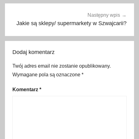
o
t
Następny wpis
w
Jakie są sklepy/ supermarkety w Szwajcarii?
a
r
c
Dodaj komentarz
i
a
Twój adres email nie zostanie opublikowany.
s
Wymagane pola są oznaczone
*
k
l
Komentarz
*
e
p
ó
w
,
i