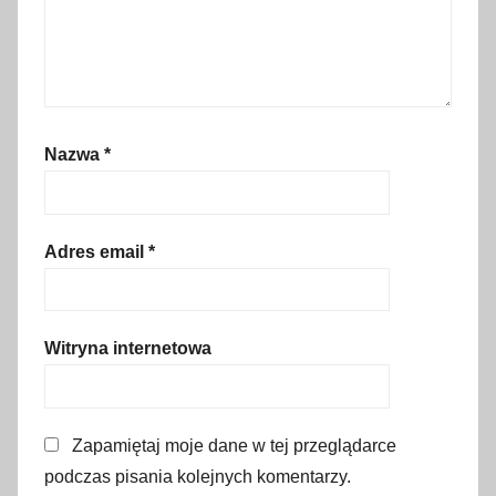
n
f
o
r
m
Nazwa
*
a
c
j
e
Adres email
*
o
s
k
Witryna internetowa
l
e
p
Zapamiętaj moje dane w tej przeglądarce
a
podczas pisania kolejnych komentarzy.
c