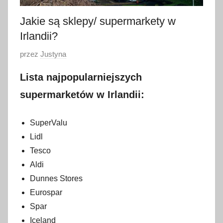
Jakie są sklepy/ supermarkety w
Irlandii?
O
przez
Justyna
p
Lista najpopularniejszych
u
b
supermarketów w Irlandii:
l
i
SuperValu
k
Lidl
o
Tesco
w
Aldi
a
Dunnes Stores
n
Eurospar
o
Spar
1
Iceland
s