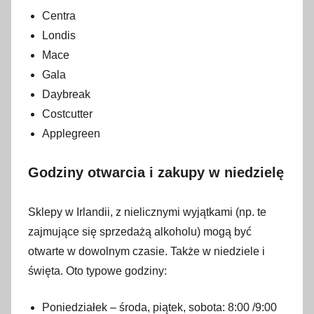
Centra
t
y
Londis
c
Mace
z
Gala
n
Daybreak
i
Costcutter
a
Applegreen
2
0
Godziny otwarcia i zakupy w niedzielę
2
3
Sklepy w Irlandii, z nielicznymi wyjątkami (np. te
zajmujące się sprzedażą alkoholu) mogą być
otwarte w dowolnym czasie. Także w niedziele i
święta. Oto typowe godziny:
Poniedziałek – środa, piątek, sobota: 8:00 /9:00