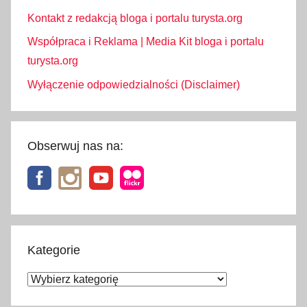
k
Kontakt z redakcją bloga i portalu turysta.org
l
Współpraca i Reklama | Media Kit bloga i portalu
e
turysta.org
p
Wyłączenie odpowiedzialności (Disclaimer)
y
w
I
r
Obserwuj nas na:
l
a
n
d
i
i
Kategorie
,
Kategorie
s
u