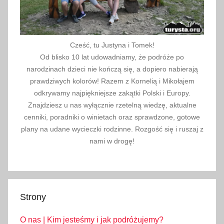
,
s
k
l
Cześć, tu Justyna i Tomek!
e
Od blisko 10 lat udowadniamy, że podróże po
p
narodzinach dzieci nie kończą się, a dopiero nabierają
y
prawdziwych kolorów! Razem z Kornelią i Mikołajem
s
odkrywamy najpiękniejsze zakątki Polski i Europy.
Znajdziesz u nas wyłącznie rzetelną wiedzę, aktualne
p
cenniki, poradniki o winietach oraz sprawdzone, gotowe
o
plany na udane wycieczki rodzinne. Rozgość się i ruszaj z
ż
nami w drogę!
y
w
c
z
Strony
e
,
O nas | Kim jesteśmy i jak podróżujemy?
s