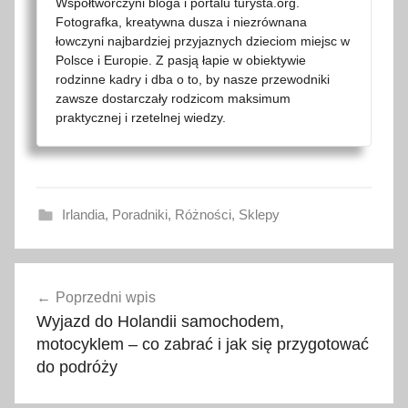
Współtwórczyni bloga i portalu turysta.org.
Fotografka, kreatywna dusza i niezrównana
łowczyni najbardziej przyjaznych dzieciom miejsc w
Polsce i Europie. Z pasją łapie w obiektywie
rodzinne kadry i dba o to, by nasze przewodniki
zawsze dostarczały rodzicom maksimum
praktycznej i rzetelnej wiedzy.
Irlandia
,
Poradniki
,
Różności
,
Sklepy
g
Nawigacja
o
Poprzedni wpis
wpisu
d
Wyjazd do Holandii samochodem,
z
motocyklem – co zabrać i jak się przygotować
i
do podróży
n
y