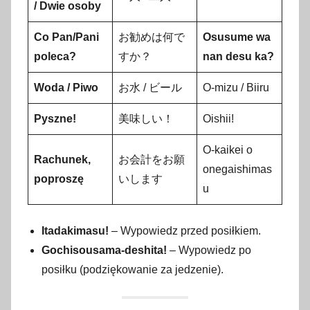
/ Dwie osoby
Co Pan/Pani
お勧めは何で
Osusume wa
poleca?
すか？
nan desu ka?
Woda / Piwo
お水 / ビール
O-mizu / Biiru
Pyszne!
美味しい！
Oishii!
O-kaikei o
Rachunek,
お会計をお願
onegaishimas
poproszę
いします
u
Itadakimasu!
– Wypowiedz przed posiłkiem.
Gochisousama-deshita!
– Wypowiedz po
posiłku (podziękowanie za jedzenie).