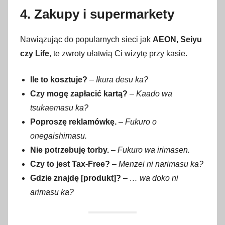
4. Zakupy i supermarkety
Nawiązując do popularnych sieci jak
AEON, Seiyu
czy Life
, te zwroty ułatwią Ci wizytę przy kasie.
Ile to kosztuje?
–
Ikura desu ka?
Czy mogę zapłacić kartą?
–
Kaado wa
tsukaemasu ka?
Poproszę reklamówkę.
–
Fukuro o
onegaishimasu.
Nie potrzebuję torby.
–
Fukuro wa irimasen.
Czy to jest Tax-Free?
–
Menzei ni narimasu ka?
Gdzie znajdę [produkt]?
–
… wa doko ni
arimasu ka?