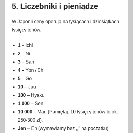
5. Liczebniki i pieniądze
W Japonii ceny operują na tysiącach i dziesiątkach
tysięcy jenów.
1
– Ichi
2
– Ni
3
– San
4
– Yon / Shi
5
– Go
10
– Juu
100
– Hyaku
1 000
– Sen
10 000
– Man (Pamiętaj: 10 tysięcy jenów to ok.
250-300 zł).
Jen
– En (wymawiamy bez „j” na początku).