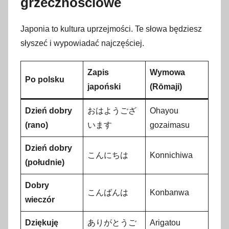
grzecznościowe
Japonia to kultura uprzejmości. Te słowa będziesz
słyszeć i wypowiadać najczęściej.
Zapis
Wymowa
Po polsku
japoński
(Rōmaji)
Dzień dobry
おはようござ
Ohayou
(rano)
います
gozaimasu
Dzień dobry
こんにちは
Konnichiwa
(południe)
Dobry
こんばんは
Konbanwa
wieczór
Dziękuję
ありがとうご
Arigatou