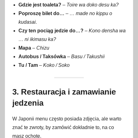
Gdzie jest toaleta?
–
Toire wa doko desu ka?
Poproszę bilet do…
–
… made no kippu o
kudasai.
Czy ten pociąg jedzie do…?
–
Kono densha wa
… ni ikimasu ka?
Mapa
–
Chizu
Autobus / Taksówka
–
Basu / Takushii
Tu / Tam
–
Koko / Soko
3. Restauracja i zamawianie
jedzenia
W Japonii menu często posiada zdjęcia, ale warto
znać te zwroty, by zamówić dokładnie to, na co
masz ochotę.