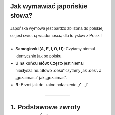
t
Jak wymawiać japońskie
y
słowa?
c
z
Japońska wymowa jest bardzo zbliżona do polskiej,
n
co jest świetną wiadomością dla turystów z Polski!
i
a
Samogłoski (A, E, I, O, U):
Czytamy niemal
2
identycznie jak po polsku.
0
2
U na końcu słów:
Często jest niemal
6
niesłyszalne. Słowo „desu” czytamy jak „des”, a
„gozaimasu” jak „gozaimas”.
R:
Brzmi jak delikatne połączenie „r” i „l”.
1. Podstawowe zwroty