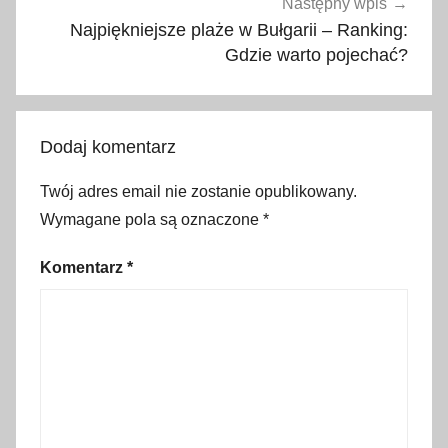
a
Następny wpis
e
Najpiękniejsze plaże w Bułgarii – Ranking:
t
Gdzie warto pojechać?
y
k
i
Dodaj komentarz
e
t
Twój adres email nie zostanie opublikowany.
a
Wymagane pola są oznaczone
*
,
j
Komentarz
*
ę
z
y
k
j
a
p