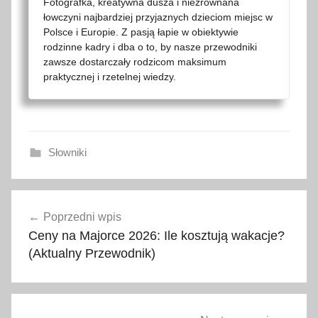
Fotografka, kreatywna dusza i niezrównana
łowczyni najbardziej przyjaznych dzieciom miejsc w
Polsce i Europie. Z pasją łapie w obiektywie
rodzinne kadry i dba o to, by nasze przewodniki
zawsze dostarczały rodzicom maksimum
praktycznej i rzetelnej wiedzy.
Słowniki
j
Nawigacja
a
Poprzedni wpis
wpisu
p
Ceny na Majorce 2026: Ile kosztują wakacje?
o
(Aktualny Przewodnik)
ń
s
k