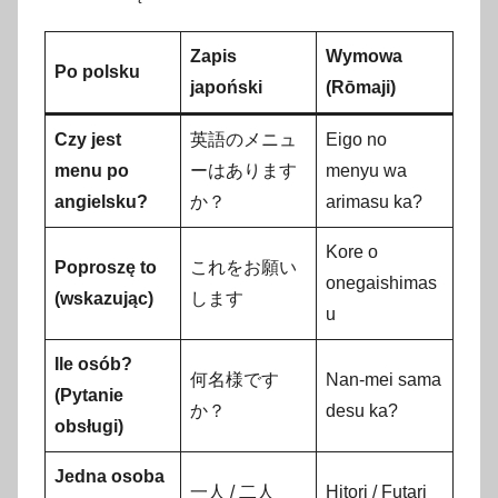
Zapis
Wymowa
Po polsku
japoński
(Rōmaji)
Czy jest
英語のメニュ
Eigo no
menu po
ーはあります
menyu wa
angielsku?
か？
arimasu ka?
Kore o
Poproszę to
これをお願い
onegaishimas
(wskazując)
します
u
Ile osób?
何名様です
Nan-mei sama
(Pytanie
か？
desu ka?
obsługi)
Jedna osoba
一人 / 二人
Hitori / Futari