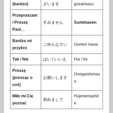
(bardzo)
ざいます
gozaimasu
Przepraszam
/ Proszę
すみません
Sumimasen
Pani…
Bardzo mi
ごめんなさい
Gomen nasai
przykro
Tak / Nie
はい / いいえ
Hai / Iie
Proszę
Onegaishimas
(prosząc o
お願いします
u
coś)
Miło mi Cię
Hajimemashit
初めまして
poznać
e