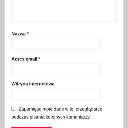
o
ń
s
k
Nazwa
*
i
,
k
o
Adres email
*
m
u
n
Witryna internetowa
i
k
a
Zapamiętaj moje dane w tej przeglądarce
c
podczas pisania kolejnych komentarzy.
j
a