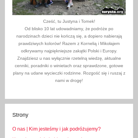
o
ń
s
Cześć, tu Justyna i Tomek!
k
Od blisko 10 lat udowadniamy, że podróże po
i
narodzinach dzieci nie kończą się, a dopiero nabierają
e
prawdziwych kolorów! Razem z Kornelią i Mikołajem
g
odkrywamy najpiękniejsze zakątki Polski i Europy.
Znajdziesz u nas wyłącznie rzetelną wiedzę, aktualne
o
cenniki, poradniki o winietach oraz sprawdzone, gotowe
,
plany na udane wycieczki rodzinne. Rozgość się i ruszaj z
p
nami w drogę!
o
d
r
ó
Strony
ż
d
O nas | Kim jesteśmy i jak podróżujemy?
o