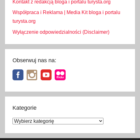
J
Kontakt z redakcją bloga i portalu turysta.org
a
Współpraca i Reklama | Media Kit bloga i portalu
p
turysta.org
o
Wyłączenie odpowiedzialności (Disclaimer)
n
i
i
,
Obserwuj nas na:
p
o
d
s
t
a
Kategorie
w
Kategorie
y
j
a