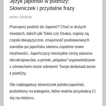
Język japoński w podróży:
Słowniczek i przydatne frazy
O
przez
Justyna
p
Planujesz podróż do Japonii? Choć w dużych
u
miastach, takich jak Tokio czy Osaka, napisy są
b
często dwujęzyczne, znajomość podstawowych
l
zwrotów po japońsku otwiera zupełnie nowe
i
możliwości. Japończycy niezwykle cenią starania
k
o
obcokrajowców, a proste „arigatou” wypowiedziane
w
z uśmiechem może odmienić Twoje doświadczenie
a
z podróży.
n
o
Oto najbogatszy słowniczek polsko-japoński,
1
podzielony na kategorie, które realnie przydadzą Ci
0
się na miejscu.
s