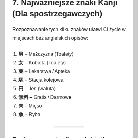
7. Najważniejsze znaki Kanji
(Dla spostrzegawczych)
Rozpoznawanie tych kilku znaków ułatwi Ci życie w
miejscach bez angielskich opisów:
男
– Mężczyzna (Toalety)
女
– Kobieta (Toalety)
薬
– Lekarstwa / Apteka
駅
– Stacja kolejowa
円
– Jen (waluta)
無料
– Gratis / Darmowe
肉
– Mięso
魚
– Ryba