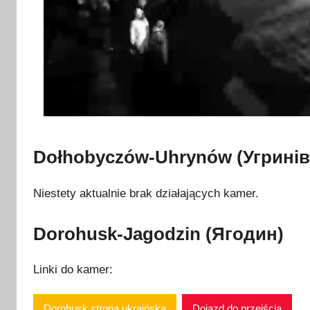
Dołhobyczów-Uhrynów (Угринів
Niestety aktualnie brak działających kamer.
Dorohusk-Jagodzin (Ягодин)
Linki do kamer:
Dorohusk strona ukraińska
Dojazd do przejścia