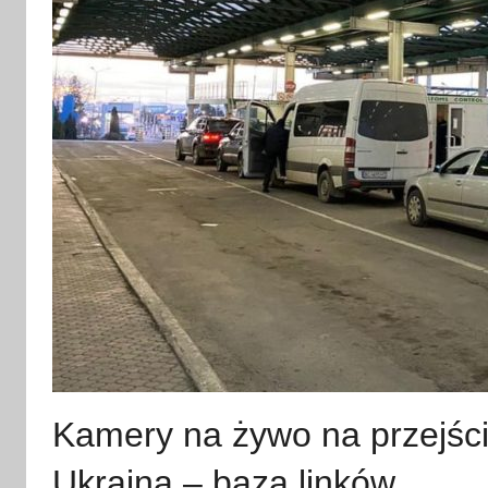
Kamery na żywo na przejści
Ukraina – baza linków