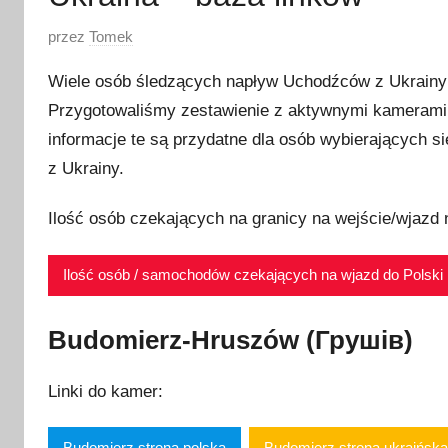
O
przez
Tomek
p
Wiele osób śledzących napływ Uchodźców z Ukrainy d
u
Przygotowaliśmy zestawienie z aktywnymi kamerami z
b
informacje te są przydatne dla osób wybierających 
l
i
z Ukrainy.
k
Ilość osób czekających na granicy na wejście/wjazd 
o
w
a
Ilość osób / samochodów czekających na wjazd do Polski
n
o
Budomierz-Hruszów (Грушів)
4
m
Linki do kamer:
a
r
Budomierz strona polska
Budomierz strona ukraińska