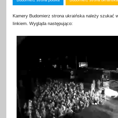
c
a
2
Kamery Budomierz strona ukraińska należy szukać 
0
linkiem. Wygląda następująco:
2
2