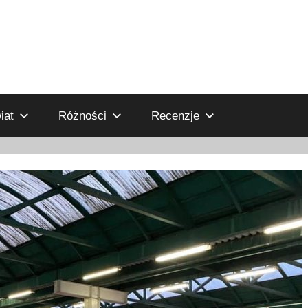
iat
Różności
Recenzje