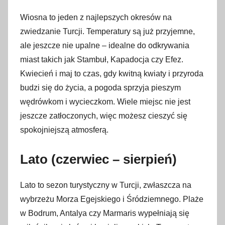
p
Wiosna to jeden z najlepszych okresów na
c
zwiedzanie Turcji. Temperatury są już przyjemne,
a
ale jeszcze nie upalne – idealne do odkrywania
2
miast takich jak Stambuł, Kapadocja czy Efez.
0
Kwiecień i maj to czas, gdy kwitną kwiaty i przyroda
2
budzi się do życia, a pogoda sprzyja pieszym
5
wędrówkom i wycieczkom. Wiele miejsc nie jest
jeszcze zatłoczonych, więc możesz cieszyć się
spokojniejszą atmosferą.
Lato (czerwiec – sierpień)
Lato to sezon turystyczny w Turcji, zwłaszcza na
wybrzeżu Morza Egejskiego i Śródziemnego. Plaże
w Bodrum, Antalya czy Marmaris wypełniają się