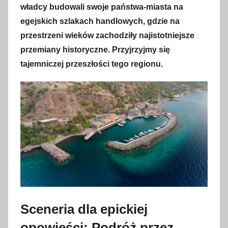
1
władcy budowali swoje państwa-miasta na
s
egejskich szlakach handlowych, gdzie na
i
przestrzeni wieków zachodziły najistotniejsze
e
przemiany historyczne. Przyjrzyjmy się
r
tajemniczej przeszłości tego regionu.
p
n
i
a
2
0
2
3
Sceneria dla epickiej
opowieści: Podróż przez