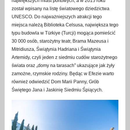
największych miast portowych, a w 2015 roku
został wpisany na listę światowego dziedzictwa
UNESCO. Do najważniejszych atrakcji tego
miejsca należą Biblioteka Celsusa, największa tego
typu budowla w Türkiye (Turcji) mogąca pomieścić
30 000 osób, starożytny teatr, Brama Mazeusa i
Mitridiusza, Świątynia Hadriana i Świątynia
Artemidy, czyli jeden z siedmiu cudów starożytnego
świata oraz „domy na tarasach” ukazujące jak żyły
zamożne, rzymskie rodziny. Będąc w Efezie warto
również odwiedzić Dom Marii Panny, Grób
Świętego Jana i Jaskinię Siedmiu Śpiących.