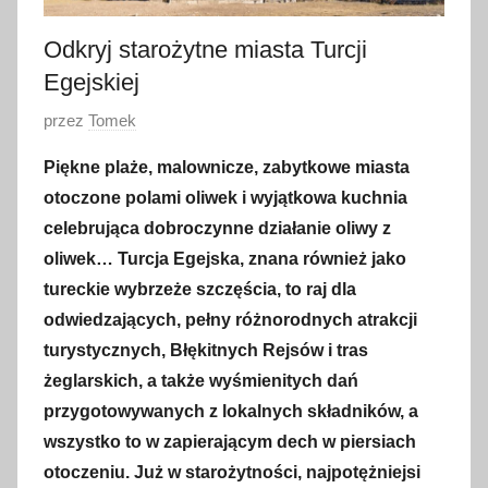
Odkryj starożytne miasta Turcji
Egejskiej
O
przez
Tomek
p
Piękne plaże, malownicze, zabytkowe miasta
u
otoczone polami oliwek i wyjątkowa kuchnia
b
celebrująca dobroczynne działanie oliwy z
l
oliwek… Turcja Egejska, znana również jako
i
tureckie wybrzeże szczęścia, to raj dla
k
o
odwiedzających, pełny różnorodnych atrakcji
w
turystycznych, Błękitnych Rejsów i tras
a
żeglarskich, a także wyśmienitych dań
n
przygotowywanych z lokalnych składników, a
o
wszystko to w zapierającym dech w piersiach
2
otoczeniu. Już w starożytności, najpotężniejsi