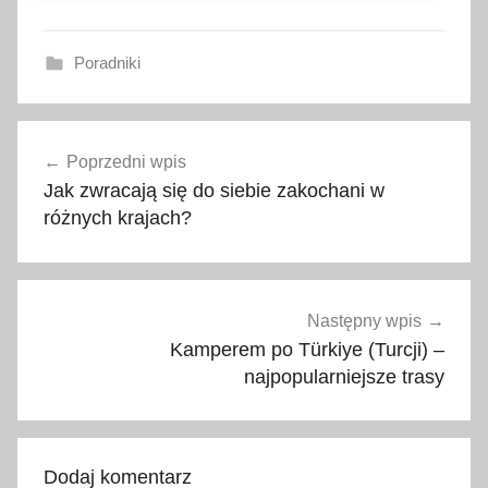
Poradniki
m
Nawigacja
i
Poprzedni wpis
wpisu
a
Jak zwracają się do siebie zakochani w
s
różnych krajach?
t
a
,
p
Następny wpis
o
Kamperem po Türkiye (Turcji) –
m
najpopularniejsze trasy
y
s
ł
Dodaj komentarz
y