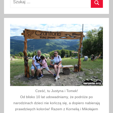
,
T
Szukaj
ü
r
k
i
y
e
,
z
a
b
y
t
Cześć, tu Justyna i Tomek!
k
Od blisko 10 lat udowadniamy, że podróże po
i
narodzinach dzieci nie kończą się, a dopiero nabierają
,
prawdziwych kolorów! Razem z Kornelią i Mikołajem