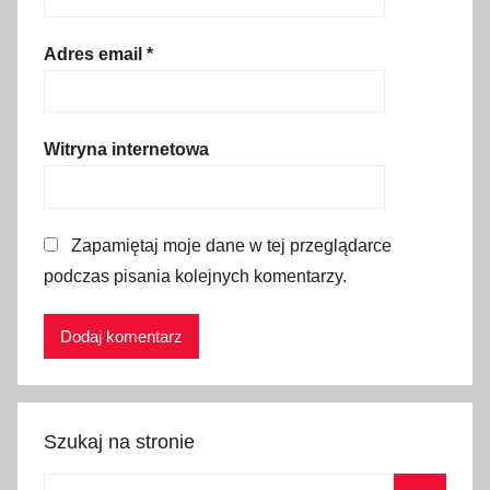
c
j
Adres email
*
a
,
T
Witryna internetowa
u
r
c
Zapamiętaj moje dane w tej przeglądarce
j
podczas pisania kolejnych komentarzy.
a
E
g
e
j
s
Szukaj na stronie
k
a
Szukaj: