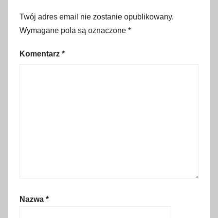
,
Twój adres email nie zostanie opublikowany.
s
Wymagane pola są oznaczone
*
t
a
Komentarz
*
r
o
ż
y
t
n
o
ś
ć
,
T
Nazwa
*
u
r