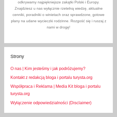
z
odkrywamy najpiękniejsze zakątki Polski i Europy.
Znajdziesz u nas wyłącznie rzetelną wiedzę, aktualne
d
cenniki, poradniki o winietach oraz sprawdzone, gotowe
j
plany na udane wycieczki rodzinne. Rozgość się i ruszaj z
ę
nami w drogę!
c
i
a
,
Strony
z
e
O nas | Kim jesteśmy i jak podróżujemy?
s
t
Kontakt z redakcją bloga i portalu turysta.org
a
Współpraca i Reklama | Media Kit bloga i portalu
w
turysta.org
i
Wyłączenie odpowiedzialności (Disclaimer)
e
n