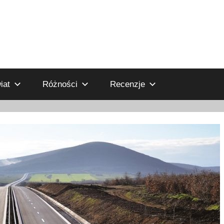
iat
Różności
Recenzje