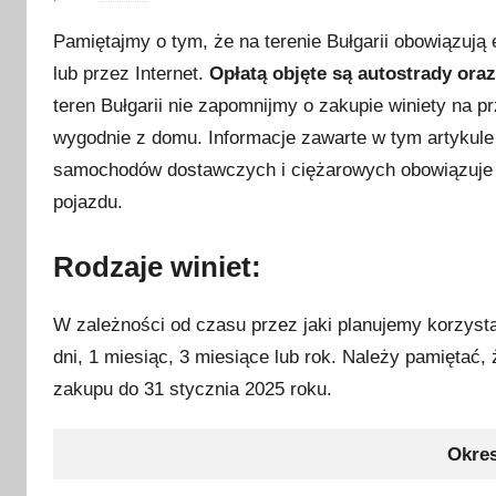
p
Pamiętajmy o tym, że na terenie Bułgarii obowiązują 
u
lub przez Internet.
Opłatą objęte są autostrady oraz 
b
teren Bułgarii nie zapomnijmy o zakupie winiety na 
l
i
wygodnie z domu. Informacje zawarte w tym artykul
k
samochodów dostawczych i ciężarowych obowiązuje sy
o
pojazdu.
w
a
Rodzaje winiet:
n
o
W zależności od czasu przez jaki planujemy korzyst
1
dni, 1 miesiąc, 3 miesiące lub rok. Należy pamiętać
3
zakupu do 31 stycznia 2025 roku.
m
a
r
Okre
c