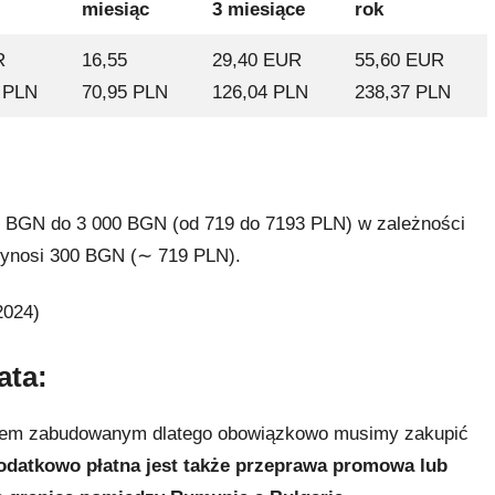
miesiąc
3 miesiące
rok
R
16,55
29,40 EUR
55,60 EUR
 PLN
70,95 PLN
126,04 PLN
238,37 PLN
00 BGN do 3 000 BGN (od 719 do 7193 PLN) w zależności
wynosi 300 BGN (∼ 719 PLN).
2024)
ata:
enem zabudowanym dlatego obowiązkowo musimy zakupić
odatkowo płatna jest także przeprawa promowa lub