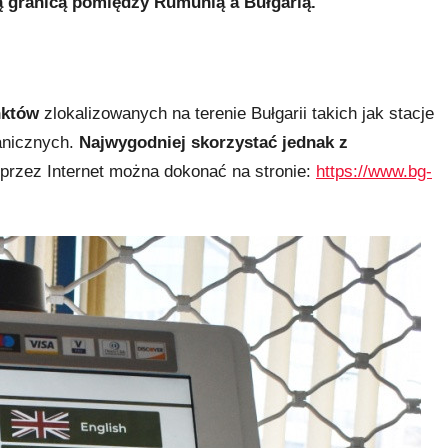
ą granicą pomiędzy Rumunią a Bułgarią.
nktów
zlokalizowanych na terenie Bułgarii takich jak stacje
anicznych.
Najwygodniej skorzystać jednak z
rzez Internet można dokonać na stronie:
https://www.bg-