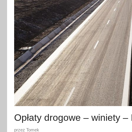
Opłaty drogowe – winiety – 
O
przez
Tomek