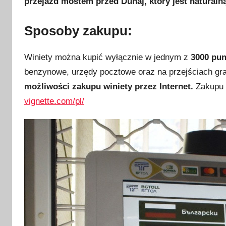
przejazd mostem przed Dunaj, który jest naturaln
Sposoby zakupu:
Winiety można kupić wyłącznie w jednym z
3000 pu
benzynowe, urzędy pocztowe oraz na przejściach gr
możliwości zakupu winiety przez Internet.
Zakupu p
vignette.com/pl/