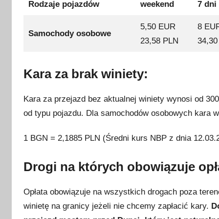
Rodzaje pojazdów
weekend
7 dni
a
2
5,50 EUR
8 EU
0
Samochody osobowe
23,58 PLN
34,30
2
4
Kara za brak winiety:
Kara za przejazd bez aktualnej winiety wynosi od 3
od typu pojazdu. Dla samochodów osobowych kara 
1 BGN = 2,1885 PLN (Średni kurs NBP z dnia 12.03.
Drogi na których obowiązuje opł
Opłata obowiązuje na wszystkich drogach poza ter
winietę na granicy jeżeli nie chcemy zapłacić kary.
D