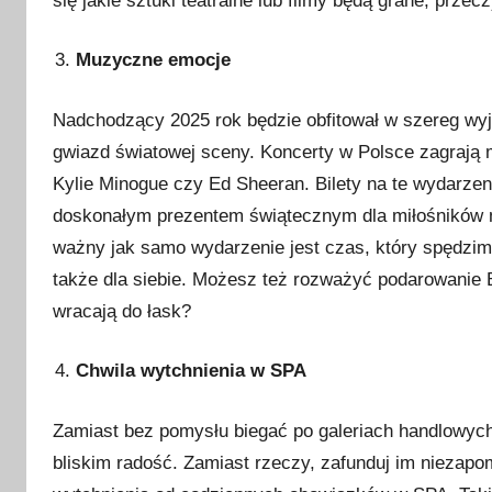
się jakie sztuki teatralne lub filmy będą grane, przec
Muzyczne emocje
Nadchodzący 2025 rok będzie obfitował w szereg w
gwiazd światowej sceny. Koncerty w Polsce zagrają m.i
Kylie Minogue czy Ed Sheeran. Bilety na te wydarzen
doskonałym prezentem świątecznym dla miłośników m
ważny jak samo wydarzenie jest czas, który spędzimy
także dla siebie. Możesz też rozważyć podarowanie Bl
wracają do łask?
Chwila wytchnienia w SPA
Zamiast bez pomysłu biegać po galeriach handlowyc
bliskim radość. Zamiast rzeczy, zafunduj im niezapomn