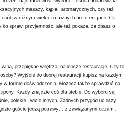
 prezent daje możliwość wyboru – osoba obdarowana
sacyjnych masaży, kąpieli aromatycznych, czy też
a osób w różnym wieku i o różnych preferencjach. Co
ylko sprawi przyjemność, ale też pokaże, że dbasz o
wina, przepiękne wnętrza, najlepsze restauracje. Czy to
j osoby? Wyjście do dobrej restauracji kupisz na każdym
ty w formie doświadczenia. Możesz także sprawdzić na
e kupony. Każdy znajdzie coś dla siebie. Do wyboru są
dnie, polskie i wiele innych. Żądnych przygód ucieszy
, gdzie goście jedzą potrawy… z zawiązanymi oczami.