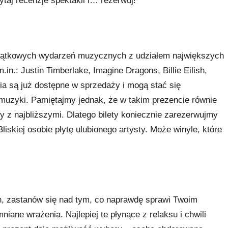
zytaj recenzje spektakli i… rezerwuj!
yjątkowych wydarzeń muzycznych z udziałem największych
n.: Justin Timberlake, Imagine Dragons, Billie Eilish,
ia są już dostępne w sprzedaży i mogą stać się
uzyki. Pamiętajmy jednak, że w takim prezencie równie
 z najbliższymi. Dlatego bilety koniecznie zarezerwujmy
iskiej osobie płytę ulubionego artysty. Może winyle, które
h, zastanów się nad tym, co naprawdę sprawi Twoim
iane wrażenia. Najlepiej te płynące z relaksu i chwili