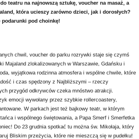
do teatru na najnowszą sztukę, voucher na masaż, a
and, która ucieszy zarówno dzieci, jak i dorosłych?
 podarunki pod choinkę!
anych chwil, voucher do parku rozrywki staje się czymś
wki Majaland zlokalizowanych w Warszawie, Gdańsku i
da, wyjątkowa rodzinna atmosfera i wspólne chwile, które
adość i czas spędzony z Najbliższymi – rzeczy
nych przygód odkrywców czeka mnóstwo atrakcji.
yk emocji wywołany przez szybkie rollercoastery,
antowane. W parkach jest też bajkowy teatr, w którym
 tańca i wspólnego świętowania, a Papa Smerf i Smerfetka
oniec! Do 23 grudnia spotkać tu można św. Mikołaja, który
aruj Bliskim przeżycia, które nie mieszczą się w pudełku!