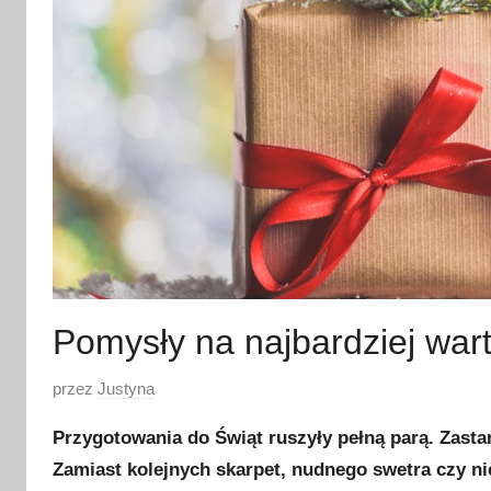
Pomysły na najbardziej war
O
przez
Justyna
p
Przygotowania do Świąt ruszyły pełną parą. Zast
u
Zamiast kolejnych skarpet, nudnego swetra czy ni
b