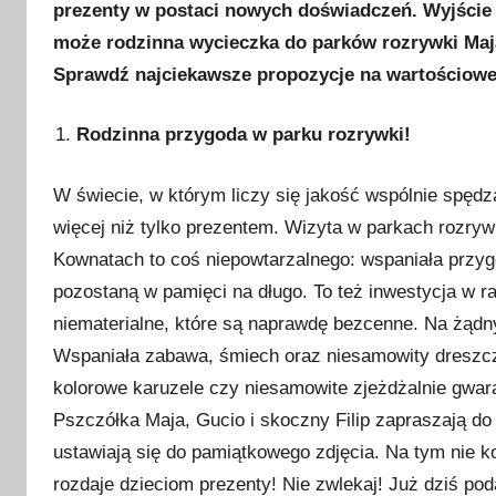
prezenty w postaci nowych doświadczeń. Wyjście 
l
i
może rodzinna wycieczka do parków rozrywki Majal
k
Sprawdź najciekawsze propozycje na wartościowe
o
w
Rodzinna przygoda w parku rozrywki!
a
n
W świecie, w którym liczy się jakość wspólnie spędz
o
więcej niż tylko prezentem. Wizyta w parkach rozry
1
Kownatach to coś niepowtarzalnego: wspaniała przygo
7
pozostaną w pamięci na długo. To też inwestycja w r
g
niematerialne, które są naprawdę bezcenne. Na żąd
r
Wspaniała zabawa, śmiech oraz niesamowity dreszcz
u
d
kolorowe karuzele czy niesamowite zjeżdżalnie gwar
n
Pszczółka Maja, Gucio i skoczny Filip zapraszają do
i
ustawiają się do pamiątkowego zdjęcia. Na tym nie k
a
rozdaje dzieciom prezenty! Nie zwlekaj! Już dziś pod