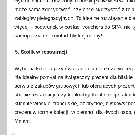
wytchnienia od codziennych obowiązków w SPA. Taki
może sama zdecydować, czy chce skorzystać z relak
zabiegów pielęgnacyjnych. To idealne rozwiązanie dl
więcej – podarunek w postaci vouchera do SPA, nie t
samopoczucie i komfort bliskiej osoby!
Stolik w restauracji
Wyborna kolacja przy świecach i lampce czerwonego 
nie idealny pomysł na świąteczny prezent dla bliskie
serwisie zakupów grupowych lub oferujących prezen
stronie restauracji, czy konkretny lokal oferuje taki
kuchnie włoskie, francuskie, azjatyckie, bliskowscho
prezent w formie kolacji „w ciemno” dla dwóch osób
Mniam!