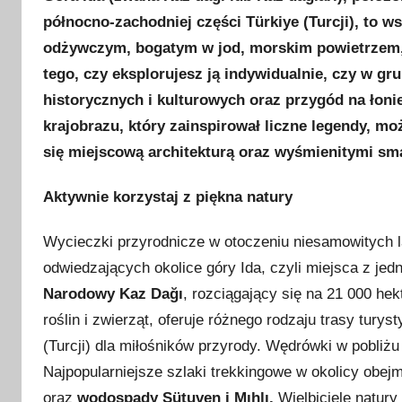
u
północno-zachodniej części
Türkiye (Turcji), to w
b
odżywczym, bogatym w jod, morskim powietrzem,
l
i
tego, czy eksplorujesz ją indywidualnie, czy w gru
k
historycznych i kulturowych oraz przygód na łon
o
krajobrazu, który zainspirował liczne legendy, mo
w
się miejscową architekturą oraz wyśmienitymi sm
a
n
Aktywnie korzystaj z piękna natury
o
1
Wycieczki przyrodnicze w otoczeniu niesamowitych l
5
odwiedzających okolice góry Ida, czyli miejsca z j
m
Narodowy Kaz Dağı
, rozciągający się na 21 000 h
a
roślin i zwierząt, oferuje różnego rodzaju trasy tury
j
(Turcji) dla miłośników przyrody. Wędrówki w pobliż
a
Najpopularniejsze szlaki trekkingowe w okolicy obe
2
oraz
wodospady Sütuven i Mıhlı.
Wielbiciele natury
0