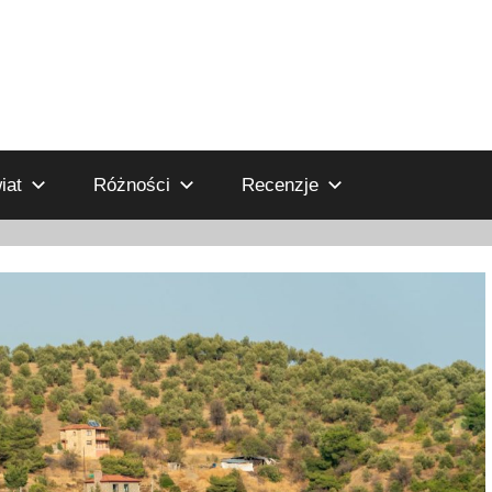
iat
Różności
Recenzje