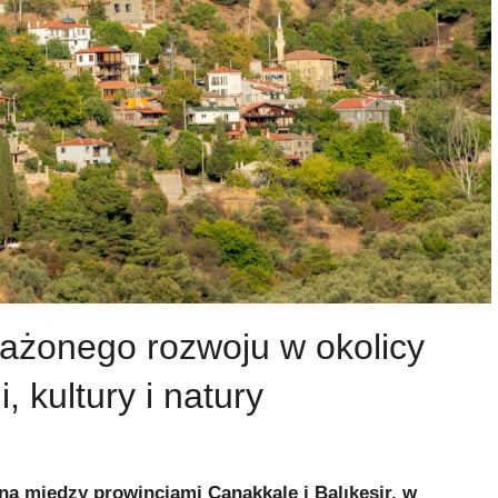
żonego rozwoju w okolicy
, kultury i natury
na między prowincjami Çanakkale i Balıkesir, w