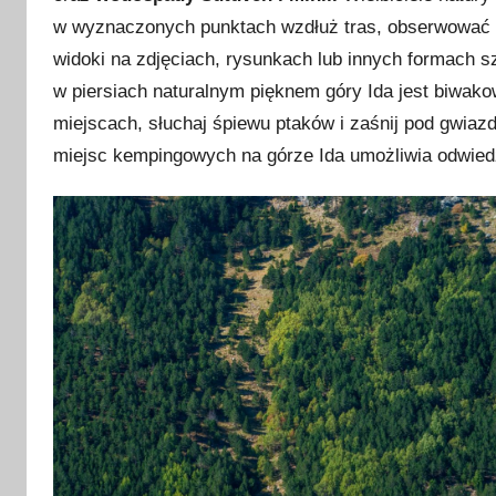
2
w wyznaczonych punktach wzdłuż tras, obserwować dz
4
widoki na zdjęciach, rysunkach lub innych formach s
w piersiach naturalnym pięknem góry Ida jest biwako
miejscach, słuchaj śpiewu ptaków i zaśnij pod gwiaz
miejsc kempingowych na górze Ida umożliwia odwi