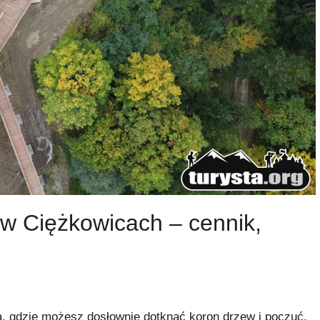
w Ciężkowicach – cennik,
, gdzie możesz dosłownie dotknąć koron drzew i poczuć,