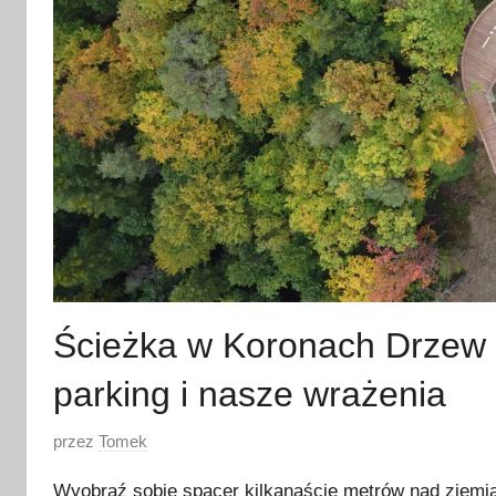
Ścieżka w Koronach Drzew 
parking i nasze wrażenia
O
przez
Tomek
p
Wyobraź sobie spacer kilkanaście metrów nad ziemią