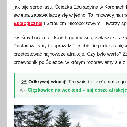
u
jak bije serce lasu. Ścieżka Edukacyjna w Koronach 
b
świetna zabawa łączą się w jedno! To innowacyjna tr
l
i
Ekologicznej
i Szlakiem Nietoperzowym – tworzy spó
k
Byliśmy bardzo ciekawi tego miejsca, zwłaszcza że w 
o
w
Postanowiliśmy to sprawdzić osobiście podczas piękn
a
przetestować najnowsze atrakcje. Czy było warto?
n
przewodnik po Ścieżce, w którym rozprawiamy się z
o
1
🗺️
Odkrywaj więcej!
Ten wpis to część naszego 
9
l
👉
Ciężkowice na weekend – najlepsze atrakcje
i
p
c
a
2