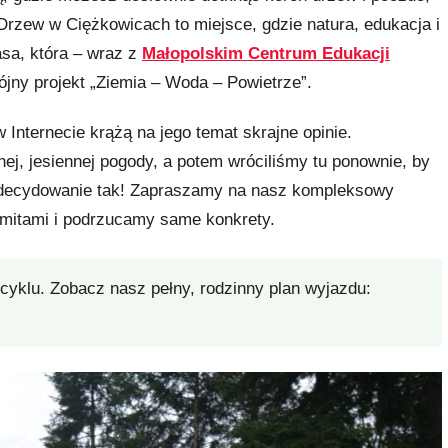
Drzew w Ciężkowicach to miejsce, gdzie natura, edukacja i
asa, która – wraz z
Małopolskim Centrum Edukacji
jny projekt „Ziemia – Woda – Powietrze”.
Internecie krążą na jego temat skrajne opinie.
ej, jesiennej pogody, a potem wróciliśmy tu ponownie, by
 Zdecydowanie tak! Zapraszamy na nasz kompleksowy
 mitami i podrzucamy same konkrety.
cyklu. Zobacz nasz pełny, rodzinny plan wyjazdu: