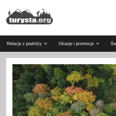
Przejdź
do
treści
Rodzinny
Turysta.org
blog
podróżniczy
Relacje z podróży
Okazje i promocje
Św
i
portal
turystyczny