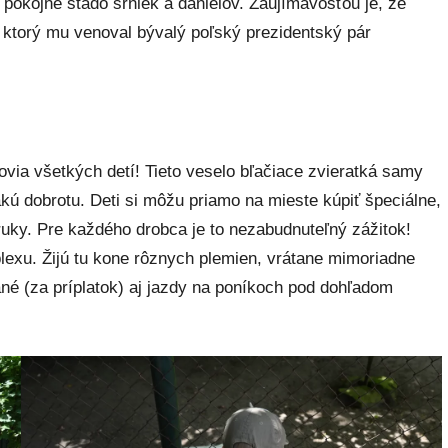
 pokojné stádo srniek a danielov. Zaujímavosťou je, že
ktorý mu venoval bývalý poľský prezidentský pár
ovia všetkých detí! Tieto veselo bľačiace zvieratká samy
akú dobrotu. Deti si môžu priamo na mieste kúpiť špeciálne,
uky. Pre každého drobca je to nezabudnuteľný zážitok!
exu. Žijú tu kone rôznych plemien, vrátane mimoriadne
né (za príplatok) aj jazdy na poníkoch pod dohľadom