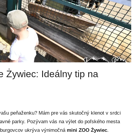
 Żywiec: Ideálny tip na
e vašu peňaženku? Mám pre vás skutočný klenot v srdci
bavné parky. Pozývam vás na výlet do poľského mesta
sburgovcov ukrýva výnimočná
mini ZOO Żywiec
.