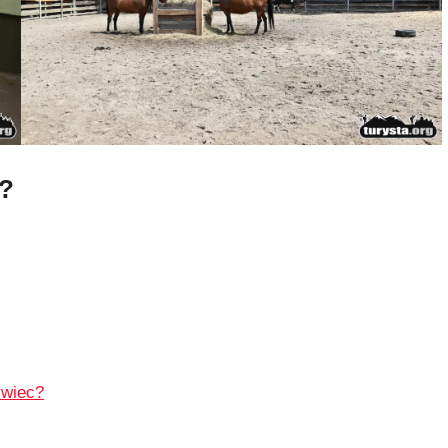
i?
ywiec?