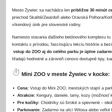
d
Mesto Żywiec sa nachádza len
približne 30 minút 
o
priechod Skalité/Zwardoň alebo Oravská Polhora/Korbi
n
1
víkendový únik pre slovenské rodiny.
6
m
Namiesto stavania ďalšieho betónového komplexu tu m
á
kontaktu s prírodou, fascinujúcu lekciu histórie a be
j
vstup do ZOO aj do celého parku je úplne zadarm
a
hľadajú hodnotné a zároveň cenovo dostupné tipy, ka
2
0
Mini ZOO v meste Żywiec v kocke:
2
6
Cena:
Vstup do Mini ZOO, mestských stajní a par
Atrakcie:
Kengury, daniele, lamy, kozy (možnosť 
Pre kočíky:
Chodníky sú široké a spevnené – ideá
Parkovanie:
Zadarmo na ulici Witosa alebo veľké b