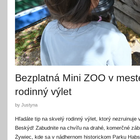
Bezplatná Mini ZOO v meste
rodinný výlet
P
by
Justyna
o
Hľadáte tip na skvelý rodinný výlet, ktorý nezruinuj
s
Beskýd! Zabudnite na chvíľu na drahé, komerčné zá
t
Żywiec, kde sa v nádhernom historickom Parku Hab
e