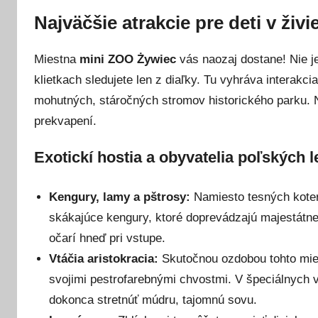
Najväčšie atrakcie pre deti v živ
Miestna
mini ZOO Żywiec
vás naozaj dostane! Nie je
klietkach sledujete len z diaľky. Tu vyhráva interakci
mohutných, stáročných stromov historického parku. 
prekvapení.
Exotickí hostia a obyvatelia poľských 
Kengury, lamy a pštrosy:
Namiesto tesných koterc
skákajúce kengury, ktoré doprevádzajú majestátne
očarí hneď pri vstupe.
Vtáčia aristokracia:
Skutočnou ozdobou tohto mies
svojimi pestrofarebnými chvostmi. V špeciálnych v
dokonca stretnúť múdru, tajomnú sovu.