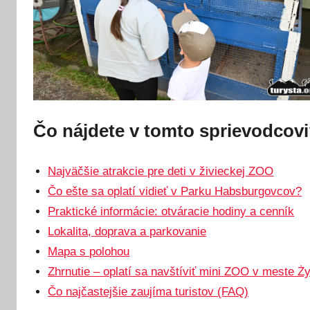
Čo nájdete v tomto sprievodcov
Najväčšie atrakcie pre deti v živieckej ZOO
Čo ešte sa oplatí vidieť v Parku Habsburgovcov?
Praktické informácie: otváracie hodiny a cenník
Lokalita, doprava a parkovanie
Mapa s polohou
Zhrnutie – oplatí sa navštíviť mini ZOO v meste Ż
Čo najčastejšie zaujíma turistov (FAQ)