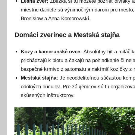
Lesná zver:
Zblízka si tu môžete pozrieť diviaky a
miestne daniele sú výnimočným darom pre mesto, 
Bronisław a Anna Komorowskí.
Domáci zverinec a Mestská stajňa
Kozy a kamerunské ovce:
Absolútny hit a miláčik
prichádzajú k plotu a čakajú na pohladkanie či nej
bezpečné krmivo z automatu a nakŕmiť kozičky z r
Mestská stajňa:
Je neoddeliteľnou súčasťou kompl
odolných huculov. Pre záujemcov sú tu organizova
skúsených inštruktorov.