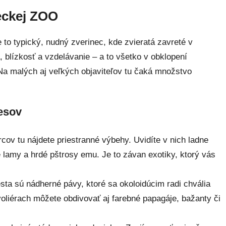
ieckej ZOO
 to typický, nudný zverinec, kde zvieratá zavreté v
a, blízkosť a vzdelávanie – a to všetko v obklopení
Na malých aj veľkých objaviteľov tu čaká množstvo
lesov
ov tu nájdete priestranné výbehy. Uvidíte v nich ladne
 lamy a hrdé pštrosy emu. Je to závan exotiky, ktorý vás
ta sú nádherné pávy, ktoré sa okoloidúcim radi chvália
oliérach môžete obdivovať aj farebné papagáje, bažanty či