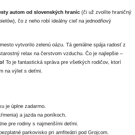
cesty autom od slovenských hraníc
(či už zvolíte hraničný
elów), čo z neho robí ideálny cieľ na jednodňový
esto vytvorilo zelenú oázu. Tá geniálne spája radosť z
zstarostný relax na čerstvom vzduchu. Čo je najlepšie –
o!
To je fantastická správa pre všetkých rodičov, ktorí
m na výlet s deťmi.
ku je úplne zadarmo.
kŕmenia) a jazda na poníkoch.
lne pre rodiny s najmenšími deťmi.
ezplatné parkovisko pri amfiteátri pod Grojcom.