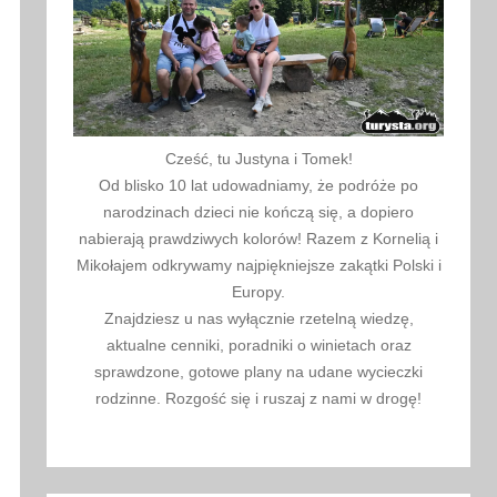
Cześć, tu Justyna i Tomek!
Od blisko 10 lat udowadniamy, że podróże po
narodzinach dzieci nie kończą się, a dopiero
nabierają prawdziwych kolorów! Razem z Kornelią i
Mikołajem odkrywamy najpiękniejsze zakątki Polski i
Europy.
Znajdziesz u nas wyłącznie rzetelną wiedzę,
aktualne cenniki, poradniki o winietach oraz
sprawdzone, gotowe plany na udane wycieczki
rodzinne. Rozgość się i ruszaj z nami w drogę!