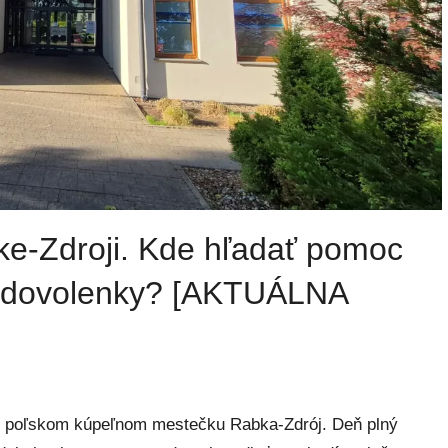
ke-Zdroji. Kde hľadať pomoc
as dovolenky? [AKTUÁLNA
u v poľskom kúpeľnom mestečku Rabka-Zdrój. Deň plný