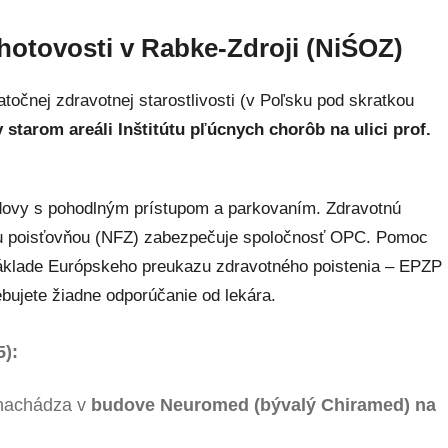
hotovosti v Rabke-Zdroji (NiŚOZ)
točnej zdravotnej starostlivosti (v Poľsku pod skratkou
starom areáli Inštitútu pľúcnych chorôb na ulici prof.
udovy s pohodlným prístupom a parkovaním. Zdravotnú
nou poisťovňou (NFZ) zabezpečuje spoločnosť OPC. Pomoc
základe Európskeho preukazu zdravotného poistenia – EPZP
ebujete žiadne odporúčanie od lekára.
):
 nachádza v
budove Neuromed (bývalý Chiramed) na