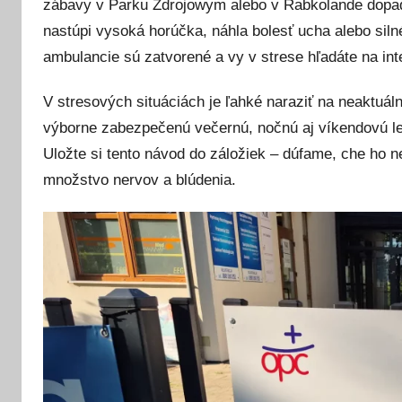
zábavy v Parku Zdrojowym alebo v Rabkolande dopado
t
nastúpi vysoká horúčka, náhla bolesť ucha alebo siln
e
d
ambulancie sú zatvorené a vy v strese hľadáte na int
o
V stresových situáciách je ľahké naraziť na neaktuá
n
5
výborne zabezpečenú večernú, nočnú aj víkendovú le
j
Uložte si tento návod do záložiek – dúfame, che ho n
ú
množstvo nervov a blúdenia.
n
a
2
0
2
6