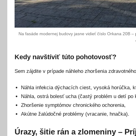
Na fasáde modernej budovy jasne vidieť číslo Orkana 20B – 
Kedy navštíviť túto pohotovosť?
Sem zájdite v prípade náhleho zhoršenia zdravotného
Náhla infekcia dýchacích ciest, vysoká horúčka, kt
Náhla, ostrá bolesť ucha (častý problém u detí po 
Zhoršenie symptómov chronického ochorenia,
Akútne žalúdočné problémy (vracanie, hnačka).
Úrazy, šitie rán a zlomeniny – Pr