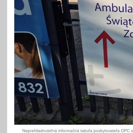
Neprehliadnuteľná informačná tabuľa poskytovateľa OPC s 