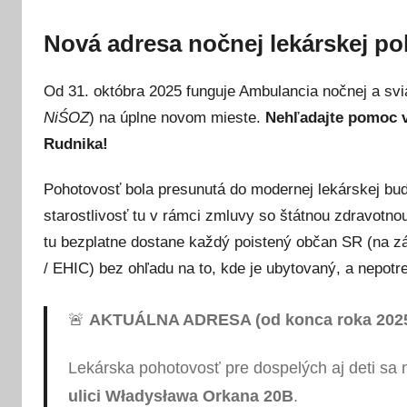
Nová adresa nočnej lekárskej po
Od 31. októbra 2025 funguje Ambulancia nočnej a svia
NiŚOZ
) na úplne novom mieste.
Nehľadajte pomoc v 
Rudnika!
Pohotovosť bola presunutá do modernej lekárskej b
starostlivosť tu v rámci zmluvy so štátnou zdravot
tu bezplatne dostane každý poistený občan SR (na 
/ EHIC) bez ohľadu na to, kde je ubytovaný, a nepotr
🚨
AKTUÁLNA ADRESA (od konca roka 2025
Lekárska pohotovosť pre dospelých aj deti sa
ulici Władysława Orkana 20B
.