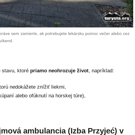
práve sem zamierte, ak potrebujete lekársku pomoc večer alebo cez
víkend.
 stavu, ktoré
priamo neohrozuje život
, napríklad:
orú nedokážete znížiť liekmi,
kúpaní alebo ofúknutí na horskej túre),
íjmová ambulancia (Izba Przyjeć) v