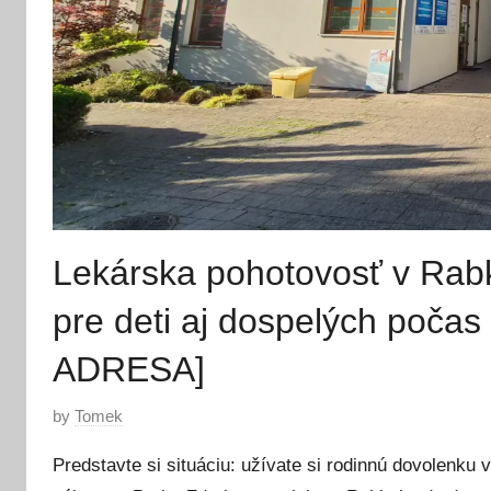
Lekárska pohotovosť v Rab
pre deti aj dospelých poč
ADRESA]
P
by
Tomek
o
Predstavte si situáciu: užívate si rodinnú dovolenk
s