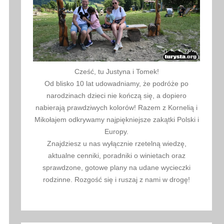
Cześć, tu Justyna i Tomek!
Od blisko 10 lat udowadniamy, że podróże po
narodzinach dzieci nie kończą się, a dopiero
nabierają prawdziwych kolorów! Razem z Kornelią i
Mikołajem odkrywamy najpiękniejsze zakątki Polski i
Europy.
Znajdziesz u nas wyłącznie rzetelną wiedzę,
aktualne cenniki, poradniki o winietach oraz
sprawdzone, gotowe plany na udane wycieczki
rodzinne. Rozgość się i ruszaj z nami w drogę!