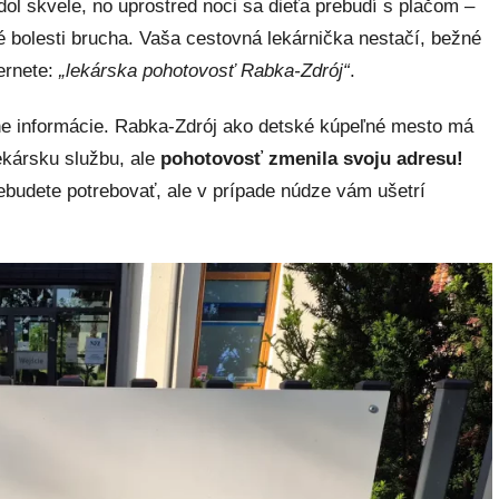
l skvele, no uprostred noci sa dieťa prebudí s plačom –
é bolesti brucha. Vaša cestovná lekárnička nestačí, bežné
ernete:
„lekárska pohotovosť Rabka-Zdrój“
.
lne informácie. Rabka-Zdrój ako detské kúpeľné mesto má
kársku službu, ale
pohotovosť zmenila svoju adresu!
ebudete potrebovať, ale v prípade núdze vám ušetrí