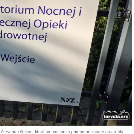
červenou šípkou, ktorá sa nachádza priamo pri vstupe do areálu.