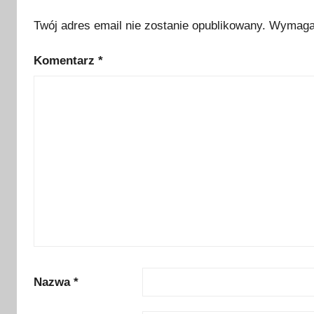
k
r
Twój adres email nie zostanie opublikowany.
Wymagan
a
Komentarz
*
j
o
b
r
a
z
y
,
P
o
l
s
k
Nazwa
*
a