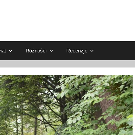
iat
Różności
Recenzje