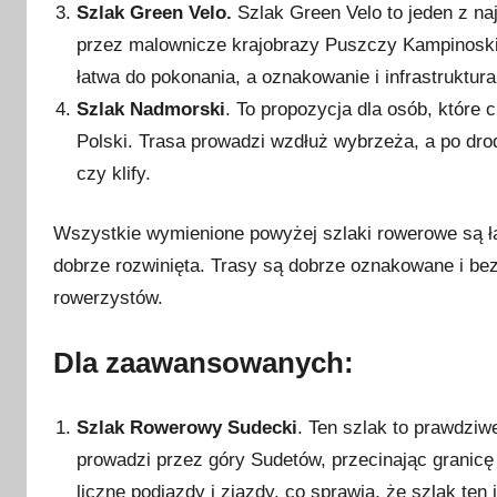
r
Szlak Green Velo.
Szlak Green Velo to jeden z 
c
przez malownicze krajobrazy Puszczy Kampinoskie
a
łatwa do pokonania, a oznakowanie i infrastruktu
2
Szlak Nadmorski
. To propozycja dla osób, które
0
Polski. Trasa prowadzi wzdłuż wybrzeża, a po dro
2
czy klify.
3
Wszystkie wymienione powyżej szlaki rowerowe są łat
dobrze rozwinięta. Trasy są dobrze oznakowane i bez
rowerzystów.
Dla zaawansowanych:
Szlak Rowerowy Sudecki
. Ten szlak to prawdzi
prowadzi przez góry Sudetów, przecinając granicę
liczne podjazdy i zjazdy, co sprawia, że szlak ten