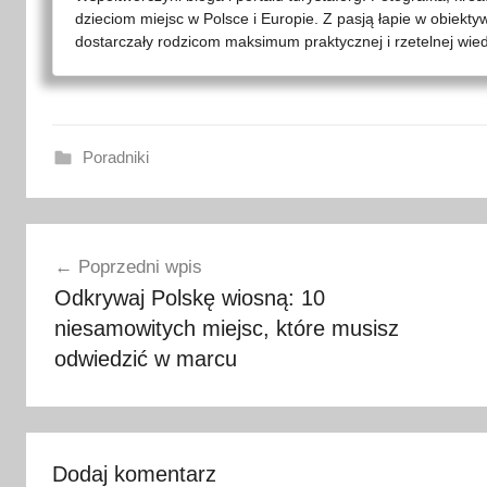
dzieciom miejsc w Polsce i Europie. Z pasją łapie w obiekty
dostarczały rodzicom maksimum praktycznej i rzetelnej wied
Poradniki
G
Nawigacja
r
Poprzedni wpis
e
wpisu
Odkrywaj Polskę wiosną: 10
e
niesamowitych miejsc, które musisz
n
V
odwiedzić w marcu
e
l
o
,
Dodaj komentarz