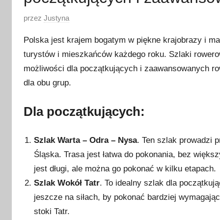
O
przez
Justyna
p
Polska jest krajem bogatym w piękne krajobrazy i ma
u
turystów i mieszkańców każdego roku. Szlaki rowero
b
możliwości dla początkujących i zaawansowanych ro
l
i
dla obu grup.
k
o
Dla początkujących:
w
a
Szlak Warta – Odra – Nysa
. Ten szlak prowadzi p
n
Śląska. Trasa jest łatwa do pokonania, bez więks
o
jest długi, ale można go pokonać w kilku etapach.
2
Szlak Wokół Tatr
. To idealny szlak dla początkują
3
jeszcze na siłach, by pokonać bardziej wymagając
m
a
stoki Tatr.