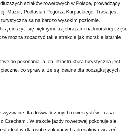
najdłuższych szlaków rowerowych w Polsce, prowadzący
j, Mazur, Podlasia i Pogórza Karpackiego. Trasa jest
ra turystyczna są na bardzo wysokim poziomie.
 chcą cieszyć się pięknymi krajobrazami nadmorskiej części
dze można zobaczyć takie atrakcje jak morskie latarnie
we do pokonania, a ich infrastruktura turystyczna jest
pieczne, co sprawia, że są idealne dla początkujących
we wyzwanie dla doświadczonych rowerzystów. Trasa
 z Czechami. W trakcie jazdy rowerowej pokonuje się
 jest idealny dla osób szukających adrenaliny i wrażeń.