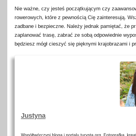
Nie ważne, czy jesteś początkującym czy zaawansow
rowerowych, które z pewnością Cię zainteresują. W
zadbane i bezpieczne. Należy jednak pamiętać, że p
zaplanować trasę, zabrać ze sobą odpowiednie wypos
będziesz mógł cieszyć się pięknymi krajobrazami i 
Justyna
Współtwórczyni bloga i portalu turysta.org. Fotografka, kre