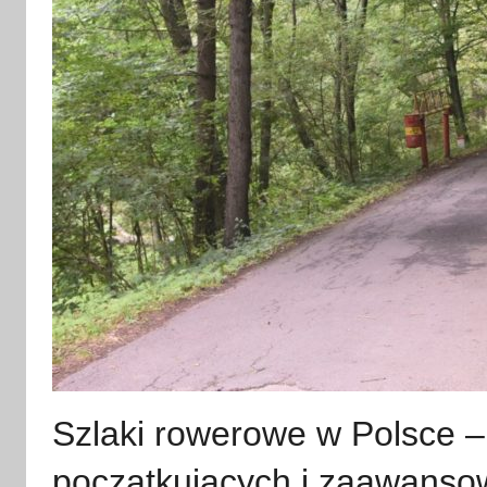
Szlaki rowerowe w Polsce –
początkujących i zaawans