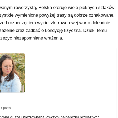
anym rowerzystą, Polska oferuje wiele pięknych szlaków
szystkie wymienione powyżej trasy są dobrze oznakowane,
rzed rozpoczęciem wycieczki rowerowej warto dokładnie
ażenie oraz zadbać o kondycję fizyczną. Dzięki temu
przeżyć niezapomniane wrażenia.
+ posts
atywna dusza i niezrównana łowczyni najbardziej przyjaznych