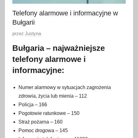
Telefony alarmowe i informacyjne w
Bułgarii
O
przez
Justyna
p
Bułgaria – najważniejsze
u
telefony alarmowe i
b
l
informacyjne:
i
k
Numer alarmowy w sytuacjach zagrożenia
o
zdrowia, życia lub mienia – 112
w
Policja – 166
a
Pogotowie ratunkowe – 150
n
o
Straż pożarna – 160
2
Pomoc drogowa – 145
g