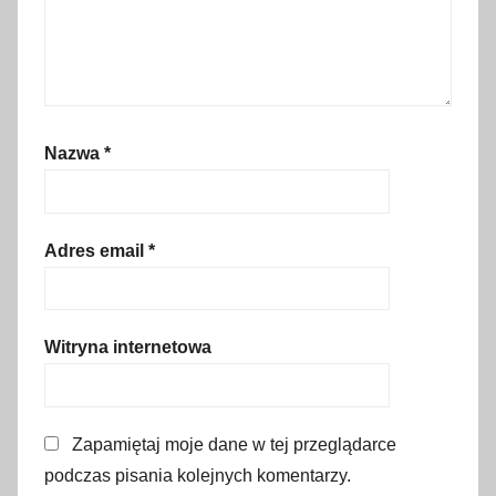
n
k
o
w
e
Nazwa
*
,
p
o
l
Adres email
*
i
c
j
Witryna internetowa
a
,
s
Zapamiętaj moje dane w tej przeglądarce
t
r
podczas pisania kolejnych komentarzy.