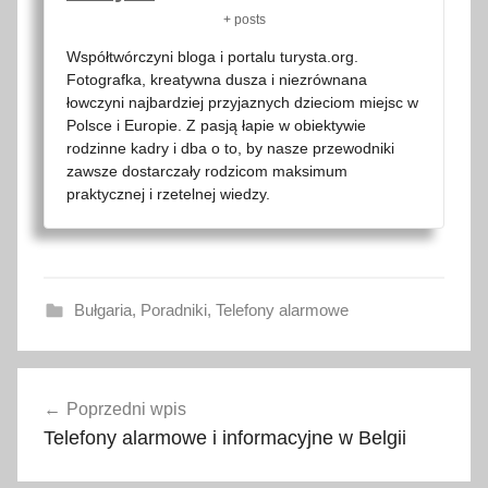
+ posts
Współtwórczyni bloga i portalu turysta.org.
Fotografka, kreatywna dusza i niezrównana
łowczyni najbardziej przyjaznych dzieciom miejsc w
Polsce i Europie. Z pasją łapie w obiektywie
rodzinne kadry i dba o to, by nasze przewodniki
zawsze dostarczały rodzicom maksimum
praktycznej i rzetelnej wiedzy.
Bułgaria
,
Poradniki
,
Telefony alarmowe
B
Nawigacja
u
Poprzedni wpis
wpisu
ł
Telefony alarmowe i informacyjne w Belgii
g
a