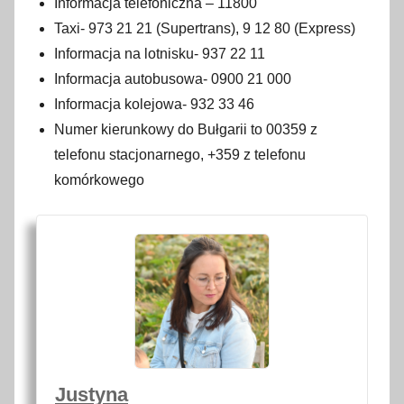
Informacja telefoniczna – 11800
r
Taxi- 973 21 21 (Supertrans), 9 12 80 (Express)
u
Informacja na lotnisku- 937 22 11
d
Informacja autobusowa- 0900 21 000
n
Informacja kolejowa- 932 33 46
i
Numer kierunkowy do Bułgarii to 00359 z
a
telefonu stacjonarnego, +359 z telefonu
2
komórkowego
0
2
1
Justyna