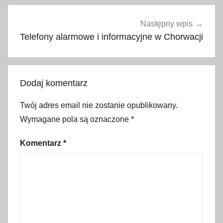
r
i
Następny wpis
a
Telefony alarmowe i informacyjne w Chorwacji
,
p
o
Dodaj komentarz
g
o
Twój adres email nie zostanie opublikowany.
t
Wymagane pola są oznaczone
*
o
w
Komentarz
*
i
e
r
a
t
u