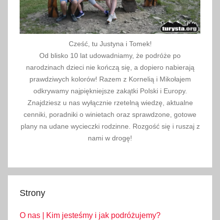
y
a
l
a
Cześć, tu Justyna i Tomek!
r
Od blisko 10 lat udowadniamy, że podróże po
m
narodzinach dzieci nie kończą się, a dopiero nabierają
o
prawdziwych kolorów! Razem z Kornelią i Mikołajem
w
odkrywamy najpiękniejsze zakątki Polski i Europy.
e
Znajdziesz u nas wyłącznie rzetelną wiedzę, aktualne
cenniki, poradniki o winietach oraz sprawdzone, gotowe
plany na udane wycieczki rodzinne. Rozgość się i ruszaj z
nami w drogę!
Strony
O nas | Kim jesteśmy i jak podróżujemy?