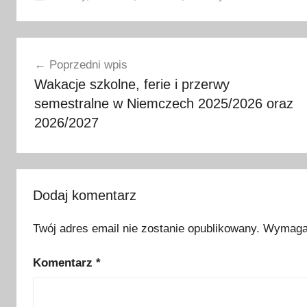
N
Nawigacja
i
Poprzedni wpis
e
wpisu
Wakacje szkolne, ferie i przerwy
m
semestralne w Niemczech 2025/2026 oraz
c
y
2026/2027
,
p
o
g
Dodaj komentarz
o
t
Twój adres email nie zostanie opublikowany.
Wymagan
o
Komentarz
*
w
i
e