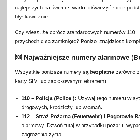
u
najlepszych na świecie, warto odświeżyć sobie pod
b
błyskawicznie.
l
i
Czy wiesz, że oprócz standardowych numerów 110 i 1
k
przychodnie są zamknięte? Poniżej znajdziesz kompl
o
w
🆘 Najważniejsze numery alarmowe (Be
a
n
Wszystkie poniższe numery są
bezpłatne
zarówno z 
o
karty SIM lub zablokowanym ekranem).
2
0
110 – Policja (Polizei):
Używaj tego numeru w syt
l
u
drogowych, kradzieży lub włamań.
t
112 – Straż Pożarna (Feuerwehr) i Pogotowie R
e
alarmowy. Dzwoń tutaj w przypadku pożaru, wypad
g
zagrożenia życia.
o