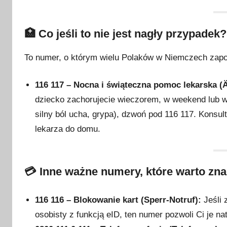
2
0
🏥 Co jeśli to nie jest nagły przypadek
2
6
To numer, o którym wielu Polaków w Niemczech zapom
116 117 – Nocna i świąteczna pomoc lekarska (Ä
dziecko zachorujecie wieczorem, w weekend lub w 
silny ból ucha, grypa), dzwoń pod 116 117. Konsult
lekarza do domu.
💳 Inne ważne numery, które warto zn
116 116 – Blokowanie kart (Sperr-Notruf):
Jeśli 
osobisty z funkcją eID, ten numer pozwoli Ci je n