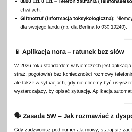
0800 111 0 111 – Telefon zaufania (Telefonseelso
chwilach.
Giftnotruf (Informacja toksykologiczna):
Niemcy 
dla swojego landu (np. dla Berlina to 030 19240).
📱 Aplikacja nora – ratunek bez słów
W 2026 roku standardem w Niemczech jest aplikacj
straż, pogotowie) bez konieczności rozmowy telefonic
ale także w sytuacjach, gdy nie chcemy być usłyszeni
wystarczający, by opisać sytuację. Aplikacja automa
🗣️ Zasada 5W – Jak rozmawiać z dys
Gdy zadzwonisz pod numer alarmowy, staraj się zach