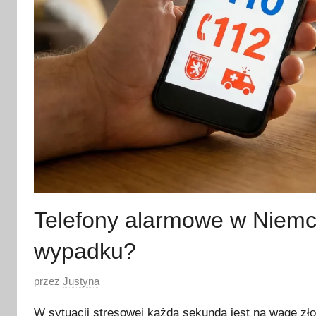
Telefony alarmowe w Niemc
wypadku?
O
przez
Justyna
p
W sytuacji stresowej każda sekunda jest na wagę zł