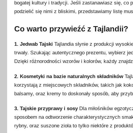
bogatej kultury i tradycji. Jeśli zastanawiasz się, c
l
i
podzielić się nimi z bliskimi, przedstawiamy listę mu
k
o
Co warto przywieźć z Tajlandii?
w
a
1. Jedwab Tajski
Tajlandia słynie z produkcji wysokiej
n
trwały. Szukając autentycznego prezentu, wybierz je
o
Dzięki różnorodności wzorów i kolorów, każdy znajdzi
2
6
2. Kosmetyki na bazie naturalnych składników
Tajl
m
korzystają z miejscowych składników, takich jak koko
a
balsamy, oraz kremy to doskonały sposób, aby przybli
r
c
3. Tajskie przyprawy i sosy
Dla miłośników egzotycz
a
sposobem na odtworzenie charakterystycznych smaków
2
rybny, oraz suszone zioła to tylko niektóre z produkt
0