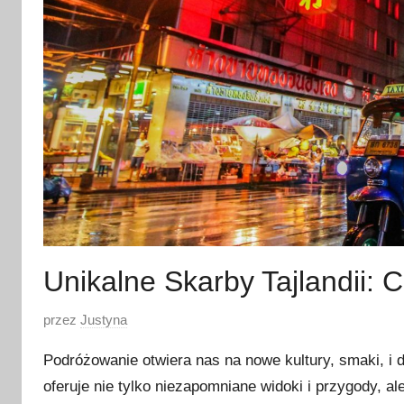
Unikalne Skarby Tajlandii: 
O
przez
Justyna
p
Podróżowanie otwiera nas na nowe kultury, smaki, i 
u
oferuje nie tylko niezapomniane widoki i przygody, al
b