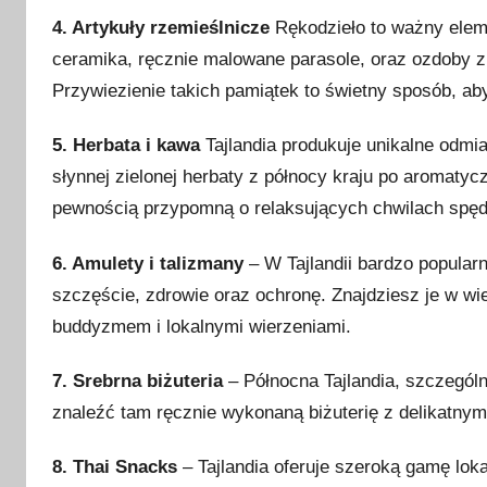
2
4. Artykuły rzemieślnicze
Rękodzieło to ważny elemen
4
ceramika, ręcznie malowane parasole, oraz ozdoby z 
Przywiezienie takich pamiątek to świetny sposób, ab
5. Herbata i kawa
Tajlandia produkuje unikalne odm
słynnej zielonej herbaty z północy kraju po aromatyc
pewnością przypomną o relaksujących chwilach spędz
6. Amulety i talizmany
– W Tajlandii bardzo popularn
szczęście, zdrowie oraz ochronę. Znajdziesz je w wie
buddyzmem i lokalnymi wierzeniami.
7. Srebrna biżuteria
– Północna Tajlandia, szczególn
znaleźć tam ręcznie wykonaną biżuterię z delikatnymi
8. Thai Snacks
– Tajlandia oferuje szeroką gamę lok