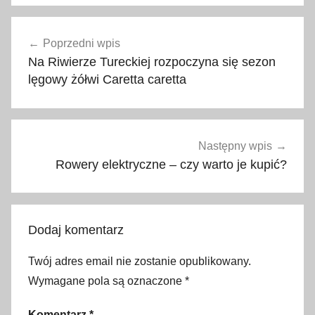
a
Nawigacja
t
Poprzedni wpis
wpisu
r
Na Riwierze Tureckiej rozpoczyna się sezon
a
lęgowy żółwi Caretta caretta
k
c
j
e
Następny wpis
,
Rowery elektryczne – czy warto je kupić?
t
ę
ż
Dodaj komentarz
n
i
Twój adres email nie zostanie opublikowany.
a
Wymagane pola są oznaczone
*
,
w
Komentarz
*