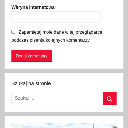
c
Witryna internetowa
z
a
b
Zapamiętaj moje dane w tej przeglądarce
a
podczas pisania kolejnych komentarzy.
w
,
z
d
j
ę
Szukaj na stronie
c
i
Szukaj:
a
Szukaj