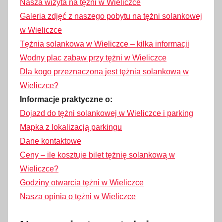
Nasza wizyta na tężni w Wieliczce
Galeria zdjęć z naszego pobytu na tężni solankowej
w Wieliczce
Tężnia solankowa w Wieliczce – kilka informacji
Wodny plac zabaw przy tężni w Wieliczce
Dla kogo przeznaczona jest tężnia solankowa w
Wieliczce?
Informacje praktyczne o:
Dojazd do tężni solankowej w Wieliczce i parking
Mapka z lokalizacją parkingu
Dane kontaktowe
Ceny – ile kosztuje bilet tężnię solankową w
Wieliczce?
Godziny otwarcia tężni w Wieliczce
Nasza opinia o tężni w Wieliczce