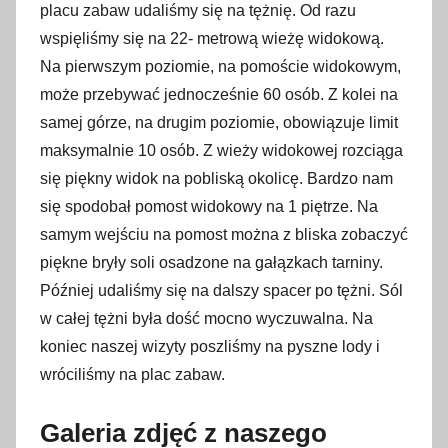
placu zabaw udaliśmy się na tężnię. Od razu
wspięliśmy się na 22- metrową wieżę widokową.
Na pierwszym poziomie, na pomoście widokowym,
może przebywać jednocześnie 60 osób. Z kolei na
samej górze, na drugim poziomie, obowiązuje limit
maksymalnie 10 osób. Z wieży widokowej rozciąga
się piękny widok na pobliską okolicę. Bardzo nam
się spodobał pomost widokowy na 1 piętrze. Na
samym wejściu na pomost można z bliska zobaczyć
piękne bryły soli osadzone na gałązkach tarniny.
Później udaliśmy się na dalszy spacer po tężni. Sól
w całej tężni była dość mocno wyczuwalna. Na
koniec naszej wizyty poszliśmy na pyszne lody i
wróciliśmy na plac zabaw.
Galeria zdjęć z naszego