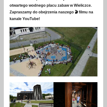
z
otwartego wodnego placu zabaw w Wieliczce.
e
Zapraszamy do obejrzenia naszego 🎬 filmu na
r
kanale YouTube!
w
c
a
2
0
2
4