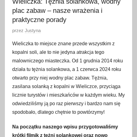
Wieliczka: Tężnia solankowa, wodny
plac zabaw – nasze wrażenia i
praktyczne porady
O
przez
Justyna
p
Wieliczka to miejsce znane przede wszystkim z
u
kopalni soli, ale to nie jedyna atrakcja tego
b
malowniczego miasteczka. Od 1 grudnia 2014 roku
l
działa tu tężnia solankowa, a 1 czerwca 2024 roku
i
otwarto przy niej wodny plac zabaw. Tężnia,
k
o
zasilana solanką z kopalni w Wieliczce, przyciąga
w
licznie turystów i mieszkańców w każdym wieku. My
a
odwiedziliśmy ją po raz pierwszy i bardzo nam się
n
spodobało, dlatego chętnie to powtórzymy!
o
6
Na początku naszego wpisu przygotowaliśmy
c
krótki filmik z tężni solankowej oraz nowo