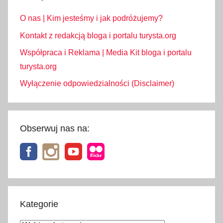
f
O nas | Kim jesteśmy i jak podróżujemy?
o
r
Kontakt z redakcją bloga i portalu turysta.org
m
Współpraca i Reklama | Media Kit bloga i portalu
a
turysta.org
c
Wyłączenie odpowiedzialności (Disclaimer)
j
e
,
l
Obserwuj nas na:
i
m
i
t
y
a
Kategorie
l