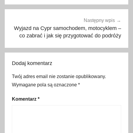
c
z
k
Następny wpis
a
Wyjazd na Cypr samochodem, motocyklem –
,
co zabrać i jak się przygotować do podróży
c
o
z
Dodaj komentarz
a
b
Twój adres email nie zostanie opublikowany.
r
Wymagane pola są oznaczone
*
a
ć
Komentarz
*
,
d
o
s