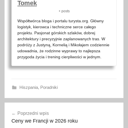
Tomek
+ posts
Współtwórca bloga i portalu turysta.org. Główny
logistyk, kierowca i techniczne serce całego
projektu. Pasjonat górskich szlaków, dobrej
architektury i precyzyjnie zaplanowanych tras. W
podróży z Justyną, Kornelią i Mikołajem codziennie
udowadnia, że rodzinne wyprawy to najlepsza
przygoda życia i trening cierpliwości w jednym.
Hiszpania
,
Poradniki
a
Nawigacja
p
Poprzedni wpis
wpisu
t
Ceny we Francji w 2026 roku
e