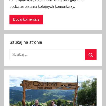
i
podczas pisania kolejnych komentarzy.
e
t
y
,
g
a
Szukaj na stronie
ś
n
Szukaj:
i
c
Szukaj
a
,
h
i
s
z
p