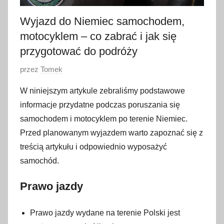
Wyjazd do Niemiec samochodem,
motocyklem – co zabrać i jak się
przygotować do podróży
O
przez
Tomek
p
W niniejszym artykule zebraliśmy podstawowe
u
informacje przydatne podczas poruszania się
b
samochodem i motocyklem po terenie Niemiec.
l
Przed planowanym wyjazdem warto zapoznać się z
i
treścią artykułu i odpowiednio wyposażyć
k
o
samochód.
w
Prawo jazdy
a
n
o
Prawo jazdy wydane na terenie Polski jest