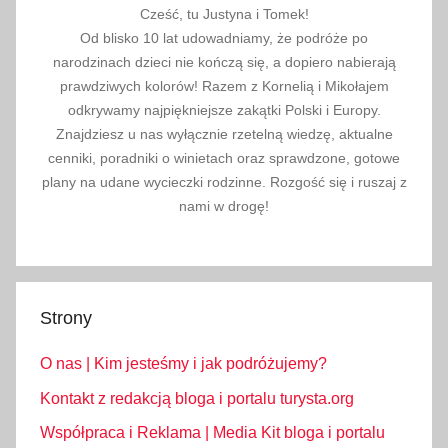
,
Cześć, tu Justyna i Tomek!
l
Od blisko 10 lat udowadniamy, że podróże po
i
narodzinach dzieci nie kończą się, a dopiero nabierają
m
prawdziwych kolorów! Razem z Kornelią i Mikołajem
i
odkrywamy najpiękniejsze zakątki Polski i Europy.
Znajdziesz u nas wyłącznie rzetelną wiedzę, aktualne
t
cenniki, poradniki o winietach oraz sprawdzone, gotowe
y
plany na udane wycieczki rodzinne. Rozgość się i ruszaj z
a
nami w drogę!
l
k
o
h
Strony
o
l
O nas | Kim jesteśmy i jak podróżujemy?
u
,
Kontakt z redakcją bloga i portalu turysta.org
l
Współpraca i Reklama | Media Kit bloga i portalu
i