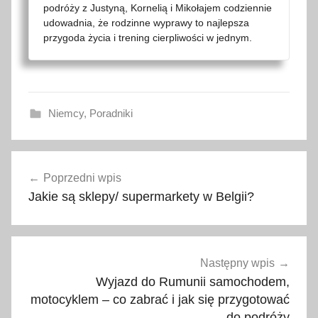
podróży z Justyną, Kornelią i Mikołajem codziennie
udowadnia, że rodzinne wyprawy to najlepsza
przygoda życia i trening cierpliwości w jednym.
Niemcy
,
Poradniki
a
Nawigacja
p
Poprzedni wpis
wpisu
t
Jakie są sklepy/ supermarkety w Belgii?
e
c
z
k
Następny wpis
a
Wyjazd do Rumunii samochodem,
,
motocyklem – co zabrać i jak się przygotować
c
do podróży