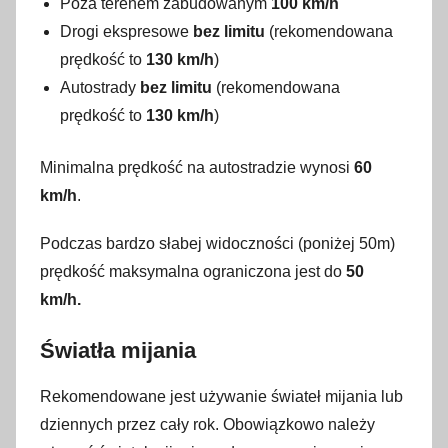
Poza terenem zabudowanym
100 km/h
Drogi ekspresowe
bez limitu
(rekomendowana
prędkość to
130 km/h
)
Autostrady
bez limitu
(rekomendowana
prędkość to
130 km/h
)
Minimalna prędkość na autostradzie wynosi
60
km/h
.
Podczas bardzo słabej widoczności (poniżej 50m)
prędkość maksymalna ograniczona jest do
50
km/h.
Światła mijania
Rekomendowane jest używanie świateł mijania lub
dziennych przez cały rok. Obowiązkowo należy