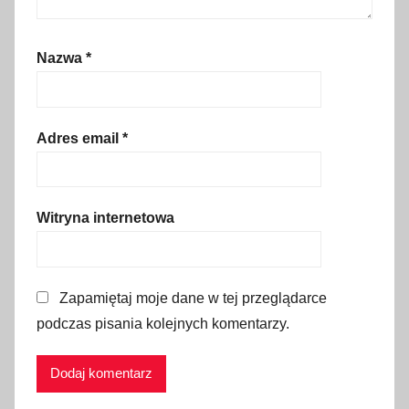
a
l
Nazwa
*
i
w
o
,
Adres email
*
e
-
w
Witryna internetowa
i
n
i
Zapamiętaj moje dane w tej przeglądarce
e
podczas pisania kolejnych komentarzy.
t
y
,
g