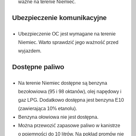
1
ważne na terenie Niemiec.
4
s
Ubezpieczenie komunikacyjne
t
y
Ubezpieczenie OC jest wymagane na terenie
c
Niemiec. Warto sprawdzić jego ważność przed
z
wyjazdem.
n
i
Dostępne paliwo
a
2
Na terenie Niemiec dostępne są benzyna
0
bezołowiowa (95 i 98 oktanów), olej napędowy i
2
gaz LPG. Dodatkowo dostępna jest benzyna E10
3
(zawierająca 10% etanolu).
Benzyna ołowiowa nie jest dostępna.
Można przewozić zapasowe paliwo w kanistrze
o pojemności do 10 litrów. Na pokład promów nie