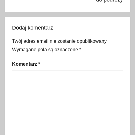
o
z
a
Dodaj komentarz
b
r
Twój adres email nie zostanie opublikowany.
a
Wymagane pola są oznaczone
*
ć
,
Komentarz
*
d
o
s
t
ę
p
n
e
p