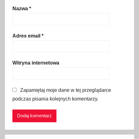
w
Nazwa
*
a
c
j
a
Adres email
*
,
t
u
Witryna internetowa
r
y
s
Zapamiętaj moje dane w tej przeglądarce
t
podczas pisania kolejnych komentarzy.
y
k
a
,
Z