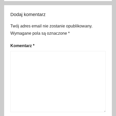
r
c
Dodaj komentarz
h
i
Twój adres email nie zostanie opublikowany.
t
Wymagane pola są oznaczone
*
e
t
Komentarz
*
k
t
u
r
a
,
C
h
o
r