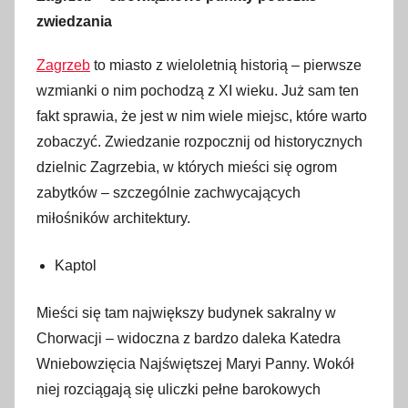
zwiedzania
k
w
Zagrzeb
to miasto z wieloletnią historią – pierwsze
i
wzmianki o nim pochodzą z XI wieku. Już sam ten
e
fakt sprawia, że jest w nim wiele miejsc, które warto
t
n
zobaczyć. Zwiedzanie rozpocznij od historycznych
i
dzielnic Zagrzebia, w których mieści się ogrom
a
zabytków – szczególnie zachwycających
2
miłośników architektury.
0
2
Kaptol
2
Mieści się tam największy budynek sakralny w
Chorwacji – widoczna z bardzo daleka Katedra
Wniebowzięcia Najświętszej Maryi Panny. Wokół
niej rozciągają się uliczki pełne barokowych