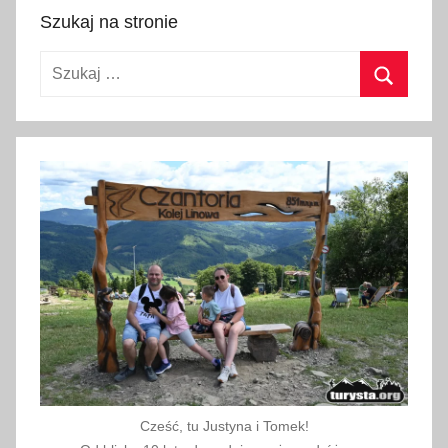
a
Szukaj na stronie
g
r
Szukaj:
z
e
Szukaj
b
,
z
w
i
e
d
z
a
n
i
e
Cześć, tu Justyna i Tomek!