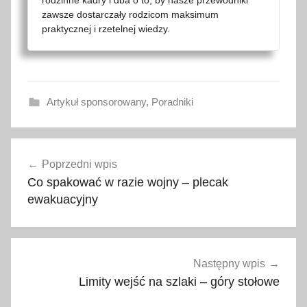
zawsze dostarczały rodzicom maksimum
praktycznej i rzetelnej wiedzy.
Artykuł sponsorowany
,
Poradniki
a
Nawigacja
d
Poprzedni wpis
wpisu
r
Co spakować w razie wojny – plecak
i
ewakuacyjny
a
t
y
k
Następny wpis
,
Limity wejść na szlaki – góry stołowe
a