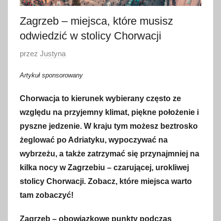
Zagrzeb – miejsca, które musisz
odwiedzić w stolicy Chorwacji
O
przez
Justyna
p
Artykuł sponsorowany
u
b
Chorwacja to kierunek wybierany często ze
l
względu na przyjemny klimat, piękne położenie i
i
pyszne jedzenie. W kraju tym możesz beztrosko
k
żeglować po Adriatyku, wypoczywać na
o
wybrzeżu, a także zatrzymać się przynajmniej na
w
kilka nocy w Zagrzebiu – czarującej, urokliwej
a
stolicy Chorwacji. Zobacz, które miejsca warto
n
o
tam zobaczyć!
1
Zagrzeb – obowiązkowe punkty podczas
5