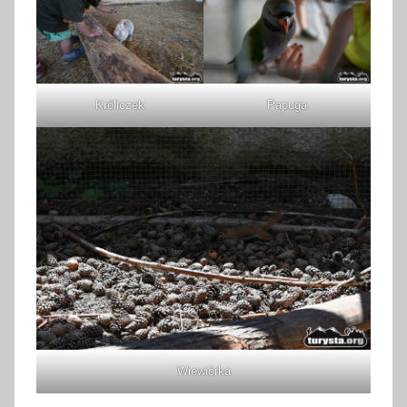
Króliczek
Papuga
Wiewiórka