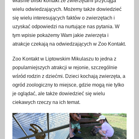
właśnie bliski kontakt ze zwierzętami przyciąga
i
wielu odwiedzających. Możemy także dowiedzieć
p
się wielu interesujących faktów o zwierzętach i
c
uzyskać odpowiedzi na nurtujące nas pytania. W
a
tym wpisie pokażemy Wam jakie zwierzęta i
2
atrakcje czekają na odwiedzających w Zoo Kontakt.
0
2
Zoo Kontakt w Liptowskim Mikulaszu to jedna z
4
popularniejszych atrakcji w rejonie, szczególnie
wśród rodzin z dziećmi. Dzieci kochają zwierzęta, a
ogród zoologiczny to miejsce, gdzie mogą nie tylko
je oglądać, ale także dowiedzieć się wielu
ciekawych rzeczy na ich temat.