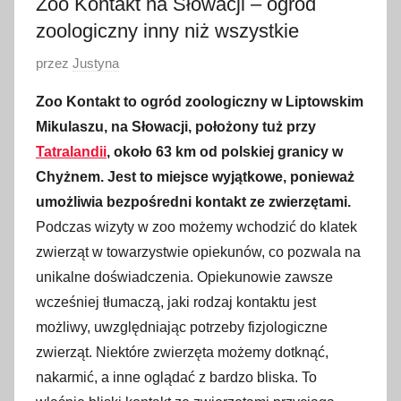
Zoo Kontakt na Słowacji – ogród
zoologiczny inny niż wszystkie
O
przez
Justyna
p
Zoo Kontakt to ogród zoologiczny w Liptowskim
u
Mikulaszu, na Słowacji, położony tuż przy
b
Tatralandii
, około 63 km od polskiej granicy w
l
Chyżnem. Jest to miejsce wyjątkowe, ponieważ
i
umożliwia bezpośredni kontakt ze zwierzętami.
k
o
Podczas wizyty w zoo możemy wchodzić do klatek
w
zwierząt w towarzystwie opiekunów, co pozwala na
a
unikalne doświadczenia. Opiekunowie zawsze
n
wcześniej tłumaczą, jaki rodzaj kontaktu jest
o
możliwy, uwzględniając potrzeby fizjologiczne
2
zwierząt. Niektóre zwierzęta możemy dotknąć,
6
nakarmić, a inne oglądać z bardzo bliska. To
l