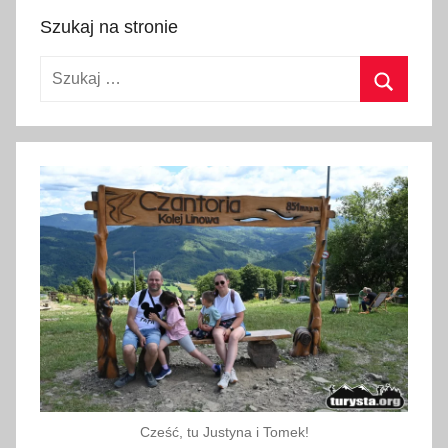
o
Szukaj na stronie
w
a
Szukaj:
c
j
Szukaj
a
,
V
i
s
i
t
L
i
p
t
o
Cześć, tu Justyna i Tomek!