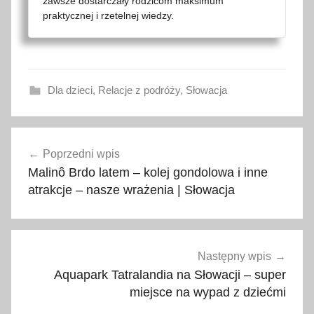
zawsze dostarczały rodzicom maksimum
praktycznej i rzetelnej wiedzy.
Dla dzieci
,
Relacje z podróży
,
Słowacja
a
Nawigacja
t
Poprzedni wpis
wpisu
r
Malinô Brdo latem – kolej gondolowa i inne
a
atrakcje – nasze wrażenia | Słowacja
k
c
j
e
Następny wpis
d
Aquapark Tatralandia na Słowacji – super
l
miejsce na wypad z dziećmi
a