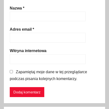
t
Nazwa
*
o
w
s
k
Adres email
*
i
M
i
Witryna internetowa
k
u
ł
Zapamiętaj moje dane w tej przeglądarce
a
podczas pisania kolejnych komentarzy.
s
z
,
S
ł