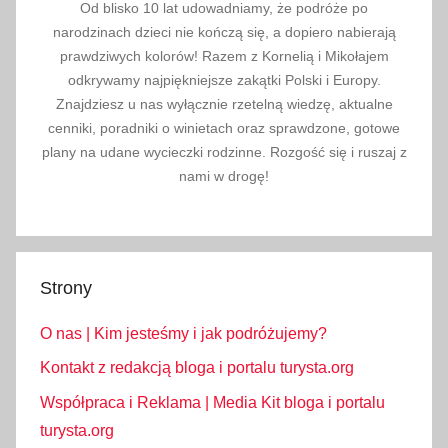
v
Od blisko 10 lat udowadniamy, że podróże po
,
narodzinach dzieci nie kończą się, a dopiero nabierają
z
prawdziwych kolorów! Razem z Kornelią i Mikołajem
o
odkrywamy najpiękniejsze zakątki Polski i Europy.
Znajdziesz u nas wyłącznie rzetelną wiedzę, aktualne
o
cenniki, poradniki o winietach oraz sprawdzone, gotowe
,
plany na udane wycieczki rodzinne. Rozgość się i ruszaj z
z
nami w drogę!
o
o
k
o
Strony
n
t
O nas | Kim jesteśmy i jak podróżujemy?
a
k
Kontakt z redakcją bloga i portalu turysta.org
t
Współpraca i Reklama | Media Kit bloga i portalu
,
turysta.org
Z