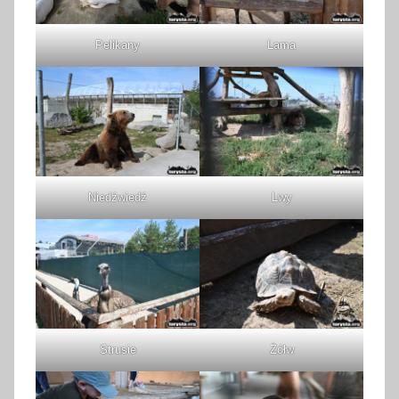
Pelikany
Lama
Niedźwiedź
Lwy
Strusie
Żółw