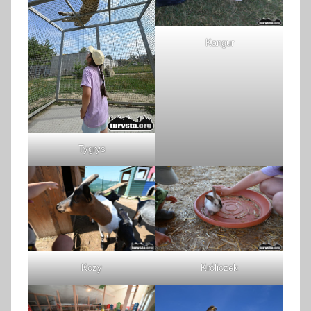
Kangur
Tygrys
Kozy
Króliczek