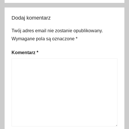
d
z
Dodaj komentarz
i
e
Twój adres email nie zostanie opublikowany.
c
Wymagane pola są oznaczone
*
i
,
Komentarz
*
L
i
p
t
ó
w
,
L
i
p