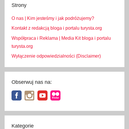
Strony
y
j
O nas | Kim jesteśmy i jak podróżujemy?
a
z
Kontakt z redakcją bloga i portalu turysta.org
d
Współpraca i Reklama | Media Kit bloga i portalu
,
turysta.org
Z
Wyłączenie odpowiedzialności (Disclaimer)
a
k
o
p
Obserwuj nas na:
a
n
e
Kategorie