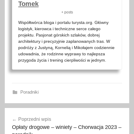
Tomek
+ posts
Współtwórca bloga i portalu turysta.org. Główny
logistyk, kierowca i techniczne serce całego
projektu. Pasjonat górskich szlaków, dobrej
architektury i precyzyjnie zaplanowanych tras. W
podróży z Justyną, Kornelią i Mikołajem codziennie
udowadnia, że rodzinne wyprawy to najlepsza
przygoda życia i trening cierpliwości w jednym.
Poradniki
G
Nawigacja
d
Poprzedni wpis
wpisu
a
Opłaty drogowe – winiety – Chorwacja 2023 –
ń