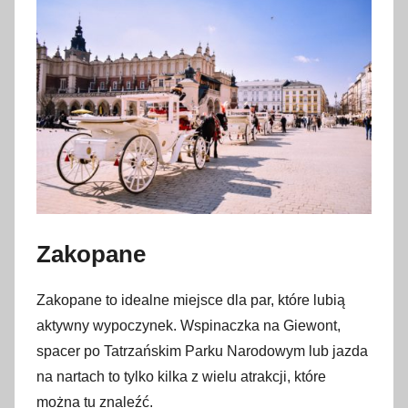
2
l
u
t
e
g
o
2
0
2
3
Zakopane
Zakopane to idealne miejsce dla par, które lubią
aktywny wypoczynek. Wspinaczka na Giewont,
spacer po Tatrzańskim Parku Narodowym lub jazda
na nartach to tylko kilka z wielu atrakcji, które
można tu znaleźć.