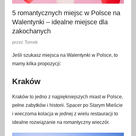
5 romantycznych miejsc w Polsce na
Walentynki – idealne miejsce dla
zakochanych
O
przez
Tomek
p
Jeśli szukasz miejsca na Walentynki w Polsce, to
u
mamy kilka propozycji:
b
l
Kraków
i
k
Kraków to jedno z najpiękniejszych miast w Polsce,
o
w
pełne zabytków i historii. Spacer po Starym Mieście
a
i wieczorna kolacja w jednej z wielu restauracji to
n
idealne rozwiązanie na romantyczny wieczór.
o