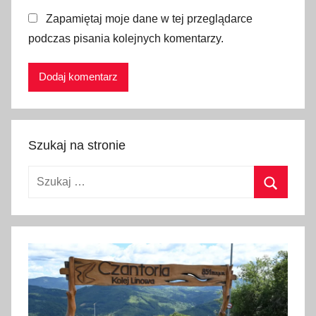
e
Zapamiętaj moje dane w tej przeglądarce
n
podczas pisania kolejnych komentarzy.
t
,
s
a
n
d
Szukaj na stronie
o
m
Szukaj:
i
e
Szukaj
r
z
,
W
a
l