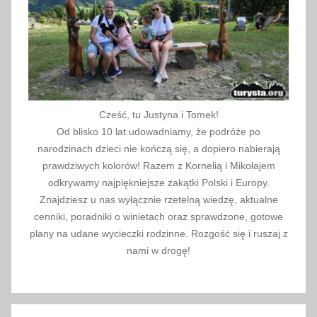
e
n
t
y
n
k
Cześć, tu Justyna i Tomek!
i
Od blisko 10 lat udowadniamy, że podróże po
,
narodzinach dzieci nie kończą się, a dopiero nabierają
w
prawdziwych kolorów! Razem z Kornelią i Mikołajem
r
odkrywamy najpiękniejsze zakątki Polski i Europy.
Znajdziesz u nas wyłącznie rzetelną wiedzę, aktualne
o
cenniki, poradniki o winietach oraz sprawdzone, gotowe
c
plany na udane wycieczki rodzinne. Rozgość się i ruszaj z
ł
nami w drogę!
a
w
,
w