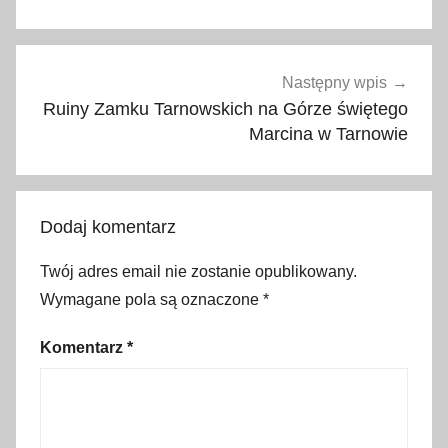
ł
a
t
n
Następny wpis
e
Ruiny Zamku Tarnowskich na Górze świętego
p
Marcina w Tarnowie
r
z
e
Dodaj komentarz
j
a
Twój adres email nie zostanie opublikowany.
z
Wymagane pola są oznaczone
*
d
y
Komentarz
*
,
d
z
i