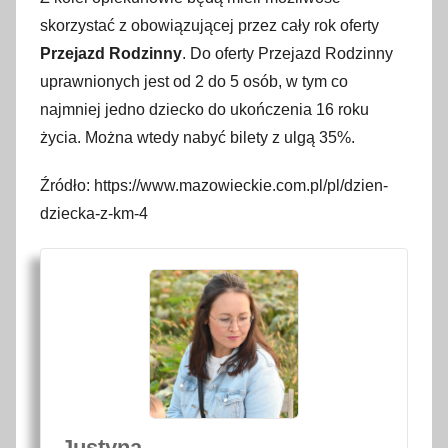
2
skorzystać z obowiązującej przez cały rok oferty
5
Przejazd Rodzinny
. Do oferty Przejazd Rodzinny
m
a
uprawnionych jest od 2 do 5 osób, w tym co
j
najmniej jedno dziecko do ukończenia 16 roku
a
życia. Można wtedy nabyć bilety z ulgą 35%.
2
0
Źródło: https://www.mazowieckie.com.pl/pl/dzien-
2
dziecka-z-km-4
1
Justyna