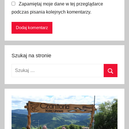
Zapamiętaj moje dane w tej przeglądarce
a
podczas pisania kolejnych komentarzy.
z
o
w
i
e
c
Szukaj na stronie
k
i
Szukaj:
e
,
Szukaj
p
o
c
i
ą
g