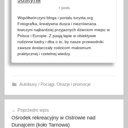
+ posts
Współtwórczyni bloga i portalu turysta.org.
Fotografka, kreatywna dusza i niezrównana
łowczyni najbardziej przyjaznych dzieciom miejsc w
Polsce i Europie. Z pasją łapie w obiektywie
rodzinne kadry i dba o to, by nasze przewodniki
zawsze dostarczały rodzicom maksimum
praktycznej i rzetelnej wiedzy.
Autobusy / Pociągi
,
Okazje i promocje
b
Nawigacja
e
Poprzedni wpis
wpisu
z
Ośrodek rekreacyjny w Ostrowie nad
p
Dunajcem (koło Tarnowa)