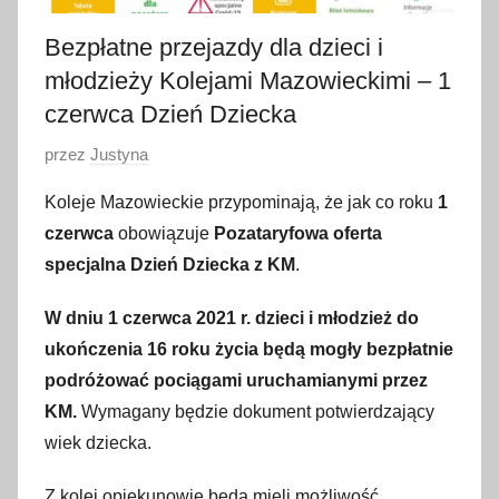
Bezpłatne przejazdy dla dzieci i
młodzieży Kolejami Mazowieckimi – 1
czerwca Dzień Dziecka
O
przez
Justyna
p
Koleje Mazowieckie przypominają, że jak co roku
1
u
czerwca
obowiązuje
Pozataryfowa oferta
b
specjalna Dzień Dziecka z KM
.
l
i
W dniu 1 czerwca 2021 r. dzieci i młodzież do
k
ukończenia 16 roku życia będą mogły bezpłatnie
o
podróżować pociągami uruchamianymi przez
w
KM.
Wymagany będzie dokument potwierdzający
a
wiek dziecka.
n
o
Z kolei opiekunowie będą mieli możliwość