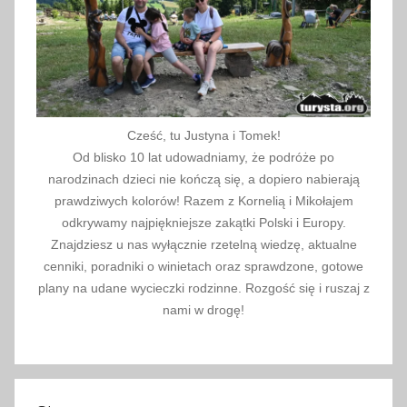
,
p
r
z
e
j
Cześć, tu Justyna i Tomek!
a
Od blisko 10 lat udowadniamy, że podróże po
z
narodzinach dzieci nie kończą się, a dopiero nabierają
d
prawdziwych kolorów! Razem z Kornelią i Mikołajem
,
odkrywamy najpiękniejsze zakątki Polski i Europy.
Znajdziesz u nas wyłącznie rzetelną wiedzę, aktualne
W
cenniki, poradniki o winietach oraz sprawdzone, gotowe
a
plany na udane wycieczki rodzinne. Rozgość się i ruszaj z
r
nami w drogę!
s
z
a
w