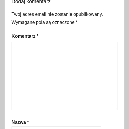
Dodaj komentarz
t
o
Twój adres email nie zostanie opublikowany.
w
Wymagane pola są oznaczone
*
e
,
Komentarz
*
J
e
s
i
e
ń
,
m
o
d
a
Nazwa
*