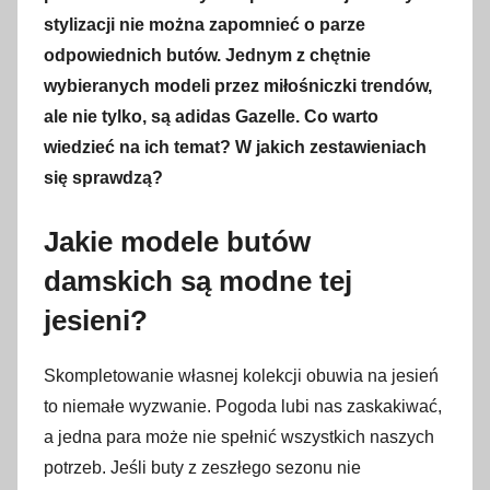
a
stylizacji nie można zapomnieć o parze
n
odpowiednich butów. Jednym z chętnie
o
wybieranych modeli przez miłośniczki trendów,
2
ale nie tylko, są adidas Gazelle. Co warto
8
wiedzieć na ich temat? W jakich zestawieniach
w
się sprawdzą?
r
z
Jakie modele butów
e
damskich są modne tej
ś
n
jesieni?
i
a
Skompletowanie własnej kolekcji obuwia na jesień
2
to niemałe wyzwanie. Pogoda lubi nas zaskakiwać,
0
a jedna para może nie spełnić wszystkich naszych
2
potrzeb. Jeśli buty z zeszłego sezonu nie
3