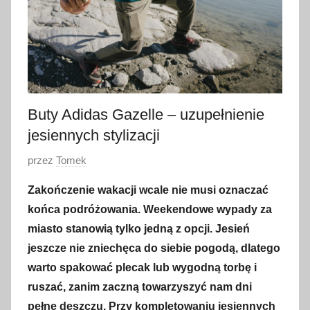
Buty Adidas Gazelle – uzupełnienie
jesiennych stylizacji
O
przez
Tomek
p
Zakończenie wakacji wcale nie musi oznaczać
u
końca podróżowania. Weekendowe wypady za
b
miasto stanowią tylko jedną z opcji. Jesień
l
jeszcze nie zniechęca do siebie pogodą, dlatego
i
warto spakować plecak lub wygodną torbę i
k
o
ruszać, zanim zaczną towarzyszyć nam dni
w
pełne deszczu. Przy kompletowaniu jesiennych