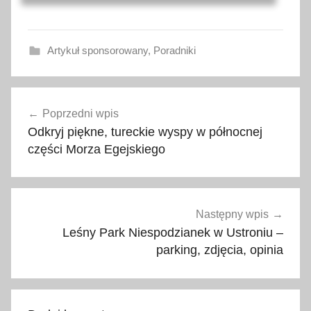
Artykuł sponsorowany
,
Poradniki
b
Nawigacja
u
Poprzedni wpis
wpisu
t
Odkryj piękne, tureckie wyspy w północnej
y
części Morza Egejskiego
,
b
u
t
Następny wpis
y
Leśny Park Niespodzianek w Ustroniu –
s
parking, zdjęcia, opinia
p
o
r