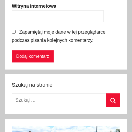
j
Witryna internetowa
a
,
t
Zapamiętaj moje dane w tej przeglądarce
u
podczas pisania kolejnych komentarzy.
r
y
s
t
y
k
Szukaj na stronie
a
,
Szukaj:
w
y
Szukaj
s
p