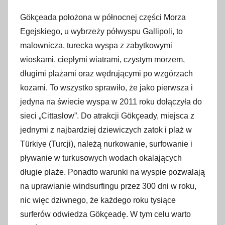
Gökçeada położona w północnej części Morza
Egejskiego, u wybrzeży półwyspu Gallipoli, to
malownicza, turecka wyspa z zabytkowymi
wioskami, ciepłymi wiatrami, czystym morzem,
długimi plażami oraz wędrującymi po wzgórzach
kozami. To wszystko sprawiło, że jako pierwsza i
jedyna na świecie wyspa w 2011 roku dołączyła do
sieci „Cittaslow”. Do atrakcji Gökçeady, miejsca z
jednymi z najbardziej dziewiczych zatok i plaż w
Türkiye (Turcji), należą nurkowanie, surfowanie i
pływanie w turkusowych wodach okalających
długie plaże. Ponadto warunki na wyspie pozwalają
na uprawianie windsurfingu przez 300 dni w roku,
nic więc dziwnego, że każdego roku tysiące
surferów odwiedza Gökçeadę. W tym celu warto