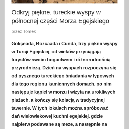
Odkryj piękne, tureckie wyspy w
północnej części Morza Egejskiego
O
przez
Tomek
p
Gökçeada, Bozcaada i Cunda, trzy piękne wyspy
u
w Turcji Egejskiej, od wieków przyciągają
b
turystów swoim bogactwem i różnorodnością
l
przyrodniczą. Dzień na wyspach rozpoczyna się
i
od pysznego tureckiego śniadania w typowych
k
o
dla tego regionu kamiennych domach, po nim
w
następuje kąpiel w morzu i wizyta na urokliwych
a
plażach, a kończy się kolacją w tradycyjnej
n
tawernie. W tych lokalach można spróbować
o
dań wielowiekowej kuchni egejskiej, gdzie
2
najpierw podawane są meze, a następnie na
7