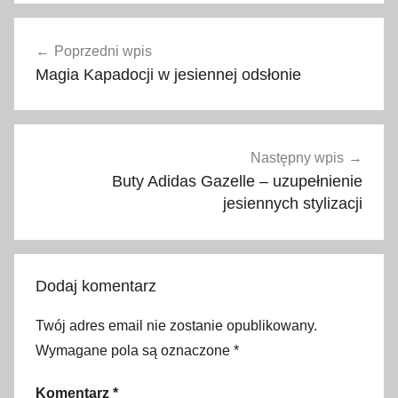
M
Nawigacja
o
Poprzedni wpis
wpisu
r
Magia Kapadocji w jesiennej odsłonie
z
e
E
g
Następny wpis
e
Buty Adidas Gazelle – uzupełnienie
j
jesiennych stylizacji
s
k
i
Dodaj komentarz
e
,
Twój adres email nie zostanie opublikowany.
p
Wymagane pola są oznaczone
*
i
ę
Komentarz
*