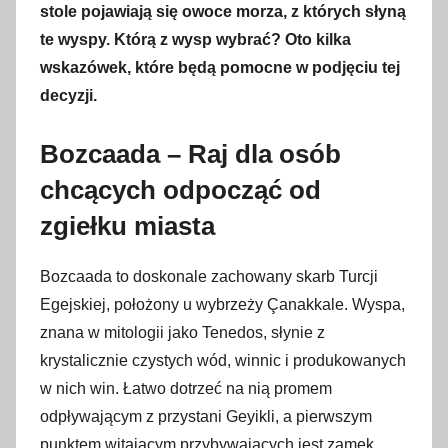
stole pojawiają się owoce morza, z których słyną
w
te wyspy. Którą z wysp wybrać? Oto kilka
r
wskazówek, które będą pomocne w podjęciu tej
z
decyzji.
e
ś
Bozcaada – Raj dla osób
n
i
chcących odpocząć od
a
zgiełku miasta
2
0
Bozcaada to doskonale zachowany skarb Turcji
2
Egejskiej, położony u wybrzeży Çanakkale. Wyspa,
3
znana w mitologii jako Tenedos, słynie z
krystalicznie czystych wód, winnic i produkowanych
w nich win. Łatwo dotrzeć na nią promem
odpływającym z przystani Geyikli, a pierwszym
punktem witającym przybywających jest zamek,