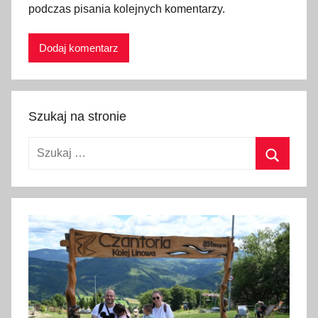
o
podczas pisania kolejnych komentarzy.
s
z
t
y
u
Szukaj na stronie
t
r
Szukaj:
z
y
Szukaj
m
a
n
i
a
,
N