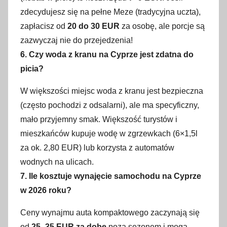
zdecydujesz się na pełne Meze (tradycyjna uczta),
zapłacisz od
20 do 30 EUR
za osobę, ale porcje są
zazwyczaj nie do przejedzenia!
6. Czy woda z kranu na Cyprze jest zdatna do
picia?
W większości miejsc woda z kranu jest bezpieczna
(często pochodzi z odsalarni), ale ma specyficzny,
mało przyjemny smak. Większość turystów i
mieszkańców kupuje wodę w zgrzewkach (6×1,5l
za ok. 2,80 EUR) lub korzysta z automatów
wodnych na ulicach.
7. Ile kosztuje wynajęcie samochodu na Cyprze
w 2026 roku?
Ceny wynajmu auta kompaktowego zaczynają się
od
25–35 EUR za dobę
poza sezonem i mogą