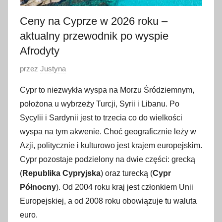
Ceny na Cyprze w 2026 roku –
aktualny przewodnik po wyspie
Afrodyty
O
przez
Justyna
p
Cypr to niezwykła wyspa na Morzu Śródziemnym,
u
położona u wybrzeży Turcji, Syrii i Libanu. Po
b
Sycylii i Sardynii jest to trzecia co do wielkości
l
wyspa na tym akwenie. Choć geograficznie leży w
i
Azji, politycznie i kulturowo jest krajem europejskim.
k
o
Cypr pozostaje podzielony na dwie części: grecką
w
(
Republika Cypryjska
) oraz turecką (
Cypr
a
Północny
). Od 2004 roku kraj jest członkiem Unii
n
Europejskiej, a od 2008 roku obowiązuje tu waluta
o
euro.