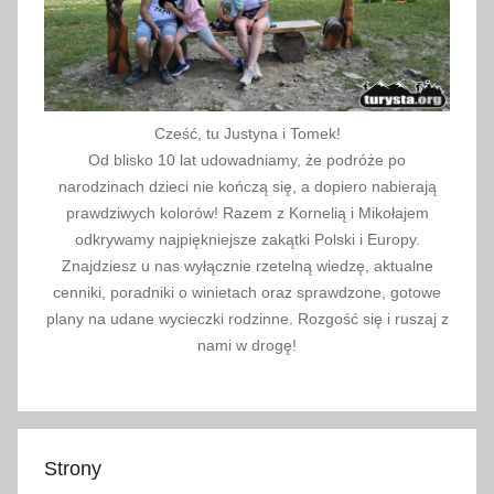
i
k
o
z
j
Cześć, tu Justyna i Tomek!
a
Od blisko 10 lat udowadniamy, że podróże po
,
narodzinach dzieci nie kończą się, a dopiero nabierają
P
prawdziwych kolorów! Razem z Kornelią i Mikołajem
a
odkrywamy najpiękniejsze zakątki Polski i Europy.
f
Znajdziesz u nas wyłącznie rzetelną wiedzę, aktualne
o
cenniki, poradniki o winietach oraz sprawdzone, gotowe
plany na udane wycieczki rodzinne. Rozgość się i ruszaj z
s
nami w drogę!
,
p
a
l
i
Strony
w