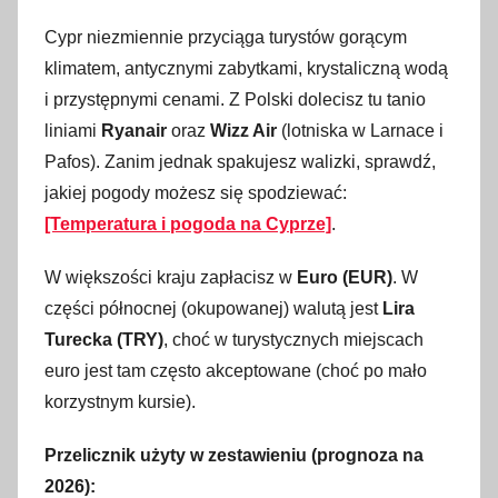
1
9
Cypr niezmiennie przyciąga turystów gorącym
l
klimatem, antycznymi zabytkami, krystaliczną wodą
u
i przystępnymi cenami. Z Polski dolecisz tu tanio
t
liniami
Ryanair
oraz
Wizz Air
(lotniska w Larnace i
e
Pafos). Zanim jednak spakujesz walizki, sprawdź,
g
jakiej pogody możesz się spodziewać:
o
[Temperatura i pogoda na Cyprze]
.
2
0
W większości kraju zapłacisz w
Euro (EUR)
. W
2
części północnej (okupowanej) walutą jest
Lira
6
Turecka (TRY)
, choć w turystycznych miejscach
euro jest tam często akceptowane (choć po mało
korzystnym kursie).
Przelicznik użyty w zestawieniu (prognoza na
2026):