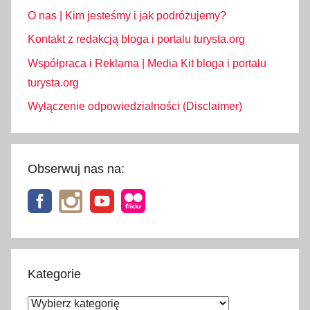
O nas | Kim jesteśmy i jak podróżujemy?
o
,
Kontakt z redakcją bloga i portalu turysta.org
p
Współpraca i Reklama | Media Kit bloga i portalu
a
turysta.org
p
Wyłączenie odpowiedzialności (Disclaimer)
i
e
r
o
Obserwuj nas na:
s
y
,
P
e
j
Kategorie
a
Kategorie
,