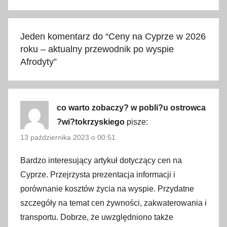
e
n
y
Jeden komentarz do “
Ceny na Cyprze w 2026
,
roku – aktualny przewodnik po wyspie
a
Afrodyty
”
l
k
o
h
co warto zobaczy? w pobli?u ostrowca
o
?wi?tokrzyskiego
pisze:
l
13 października 2023 o 00:51
,
c
Bardzo interesujący artykuł dotyczący cen na
e
Cyprze. Przejrzysta prezentacja informacji i
n
porównanie kosztów życia na wyspie. Przydatne
y
szczegóły na temat cen żywności, zakwaterowania i
,
transportu. Dobrze, że uwzględniono także
c