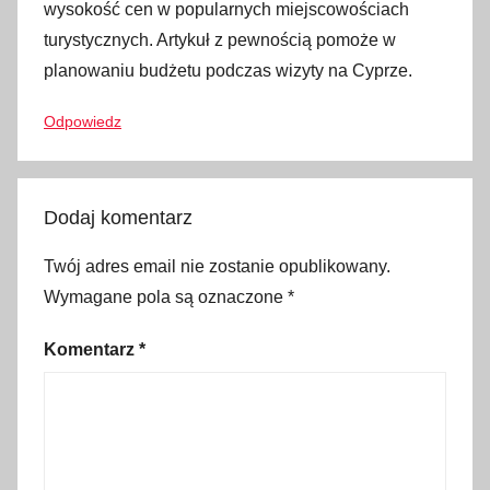
wysokość cen w popularnych miejscowościach
e
turystycznych. Artykuł z pewnością pomoże w
n
planowaniu budżetu podczas wizyty na Cyprze.
y
C
Odpowiedz
y
p
r
Dodaj komentarz
,
c
Twój adres email nie zostanie opublikowany.
e
Wymagane pola są oznaczone
*
n
y
Komentarz
*
j
e
d
z
e