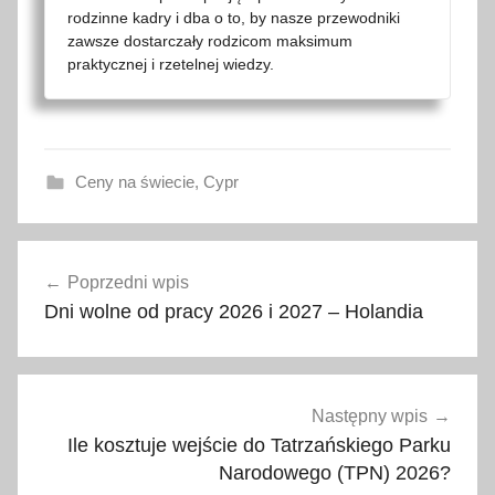
rodzinne kadry i dba o to, by nasze przewodniki
zawsze dostarczały rodzicom maksimum
praktycznej i rzetelnej wiedzy.
Ceny na świecie
,
Cypr
a
Nawigacja
k
Poprzedni wpis
wpisu
t
Dni wolne od pracy 2026 i 2027 – Holandia
u
a
l
n
Następny wpis
e
Ile kosztuje wejście do Tatrzańskiego Parku
c
Narodowego (TPN) 2026?