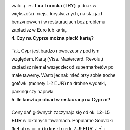
walutą jest
Lira Turecka (TRY)
, jednak w
większości miejsc turystycznych, na stacjach
benzynowych i w restauracjach bez problemu
zapłacisz w Euro lub kartą.
4. Czy na Cyprze można płacić kartą?
Tak, Cypr jest bardzo nowoczesny pod tym
względem. Kartą (Visa, Mastercard, Revolut)
zapłacisz niemal wszędzie: od supermarketów po
małe tawerny. Warto jednak mieć przy sobie trochę
gotówki (monety 1-2 EUR) na drobne wydatki,
parkingi czy napiwki.
5. Ile kosztuje obiad w restauracji na Cyprze?
Ceny dań głównych zaczynają się od ok.
12–15
EUR
w lokalnych tawernach. Popularne Souvlaki
(kebab w picie) to koszt rzędu
7–9 EUR
. Jeśli