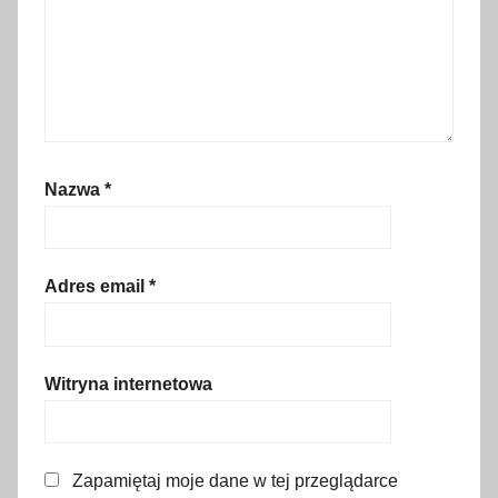
n
i
a
,
C
y
Nazwa
*
p
r
,
E
Adres email
*
u
r
o
Witryna internetowa
p
a
,
k
Zapamiętaj moje dane w tej przeglądarce