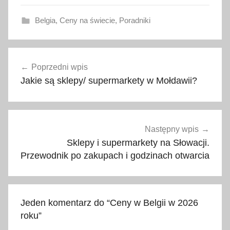
Belgia
,
Ceny na świecie
,
Poradniki
a
Nawigacja
k
Poprzedni wpis
wpisu
t
Jakie są sklepy/ supermarkety w Mołdawii?
u
a
l
n
Następny wpis
e
Sklepy i supermarkety na Słowacji.
c
Przewodnik po zakupach i godzinach otwarcia
e
n
y
Jeden komentarz do “
Ceny w Belgii w 2026
,
roku
”
a