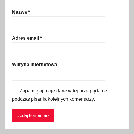
z
Nazwa
*
e
n
i
a
Adres email
*
,
k
o
Witryna internetowa
s
z
t
Zapamiętaj moje dane w tej przeglądarce
y
podczas pisania kolejnych komentarzy.
u
t
r
z
y