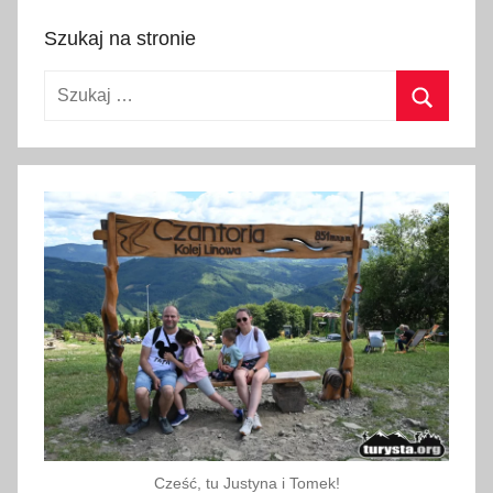
m
Szukaj na stronie
a
n
Szukaj:
i
a
Szukaj
,
p
a
l
i
w
o
,
p
a
p
i
Cześć, tu Justyna i Tomek!