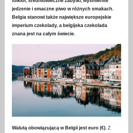
folklor, średniowieczne zabytki, wyśmienite
t
jedzenie i smaczne piwo w różnych smakach.
y
Belgia stanowi także największe europejskie
c
imperium czekolady, a belgijska czekolada
z
znana jest na całym świecie.
n
i
a
2
0
2
3
Walutą obowiązującą w Belgii jest euro (
€
).
Z