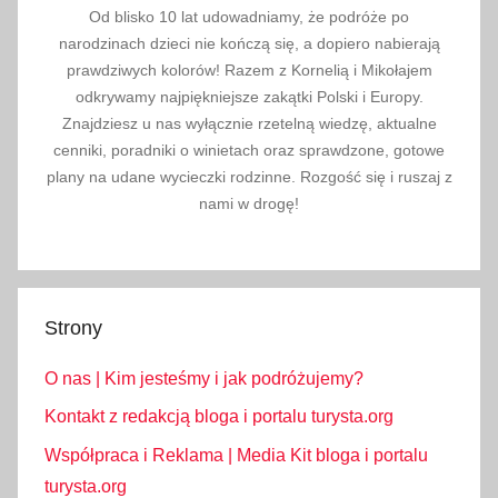
e
Od blisko 10 lat udowadniamy, że podróże po
r
narodzinach dzieci nie kończą się, a dopiero nabierają
o
prawdziwych kolorów! Razem z Kornelią i Mikołajem
odkrywamy najpiękniejsze zakątki Polski i Europy.
s
Znajdziesz u nas wyłącznie rzetelną wiedzę, aktualne
y
cenniki, poradniki o winietach oraz sprawdzone, gotowe
,
plany na udane wycieczki rodzinne. Rozgość się i ruszaj z
r
nami w drogę!
e
s
t
a
Strony
u
r
O nas | Kim jesteśmy i jak podróżujemy?
a
c
Kontakt z redakcją bloga i portalu turysta.org
j
Współpraca i Reklama | Media Kit bloga i portalu
e
turysta.org