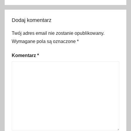
k
s
e
Dodaj komentarz
l
a
Twój adres email nie zostanie opublikowany.
,
Wymagane pola są oznaczone
*
c
e
Komentarz
*
n
y
,
c
e
n
y
j
e
d