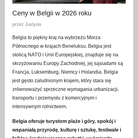
Ceny w Belgii w 2026 roku
O
przez
Justyna
p
Belgia to piękny kraj na wybrzeżu Morza
u
Północnego w krajach Beneluksu. Belgia jest
b
stolicą NATO i Unii Europejskiej, znajduje się na
l
skrzyżowaniu Europy Zachodniej, jej sąsiadami są
i
Francja, Luksemburg, Niemcy i Holandia. Belgia
k
o
jest gęsto zaludnionym krajem, który stara się
w
zrównoważyć sprzeczne wymagania urbanizacji,
a
transportu i przemysłu z komercyjnym i
n
intensywnym rolnictwem.
o
2
Belgia oferuje turystom plaże i góry, spokój i
1
wspaniałą przyrodę, kulturę i sztukę, festiwale i
s