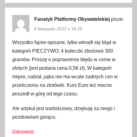
l
k
o
Fanatyk Platformy Obywatelskiej
pisze:
h
6 listopada 2022 o 16:25
o
l
Wszystko fajnie opisane, tylko wkradł się błąd w
,
kategorii PIECZYWO: 4 bułeczki zbożowe 300
B
gramów. Proszę o poprawienie błędu w cenie w
e
złotych (jest podana cena 0,56 zł). W kategorii
l
mięso, nabiał, jajka nie ma wcale żadnych cen w
g
przeliczeniu na złotówki. Kurs Euro też mocno
i
poszedł w górę od tego czasu.
a
,
Ale artykuł jest wartościowy, dziękuję za niego i
B
pozdrawiam gorąco.
r
u
Odpowiedz