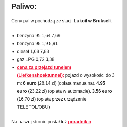
Paliwo:
Ceny paliw pochodzą ze stacji
Lukoil w Brukseli.
benzyna 95 1,64 7,69
benzyna 98 1,9 8,91
diesel 1,68 7,88
gaz LPG 0,72 3,38
cena za przejazd tunelem
(Liefkenshoektunnel):
pojazd o wysokości do 3
m:
6 euro (
28,14 zł)
(opłata manualna),
4,95
euro
(23,22 zł) (opłata w automacie),
3,56 euro
(16,70 zł) (opłata przez urządzenie
TELETOL/OBU)
Na naszej stronie postał też
poradnik o