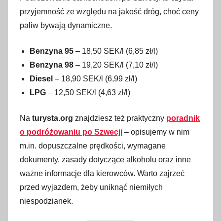
przyjemność ze względu na jakość dróg, choć ceny
paliw bywają dynamiczne.
Benzyna 95
– 18,50 SEK/l (6,85 zł/l)
Benzyna 98
– 19,20 SEK/l (7,10 zł/l)
Diesel
– 18,90 SEK/l (6,99 zł/l)
LPG
– 12,50 SEK/l (4,63 zł/l)
Na
turysta.org
znajdziesz też praktyczny
poradnik
o podróżowaniu po Szwecji
– opisujemy w nim
m.in. dopuszczalne prędkości, wymagane
dokumenty, zasady dotyczące alkoholu oraz inne
ważne informacje dla kierowców. Warto zajrzeć
przed wyjazdem, żeby uniknąć niemiłych
niespodzianek.