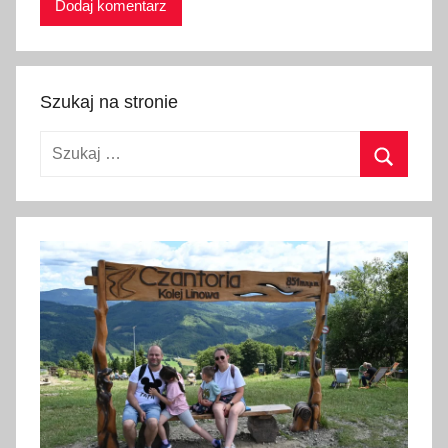
s
y
,
r
Szukaj na stronie
e
Szukaj:
s
t
Szukaj
a
u
r
a
c
j
e
,
s
k