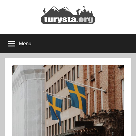
Przejdź
do
treści
Turysta.org
Rodzinny
blog
Menu
podróżniczy
i
portal
turystyczny