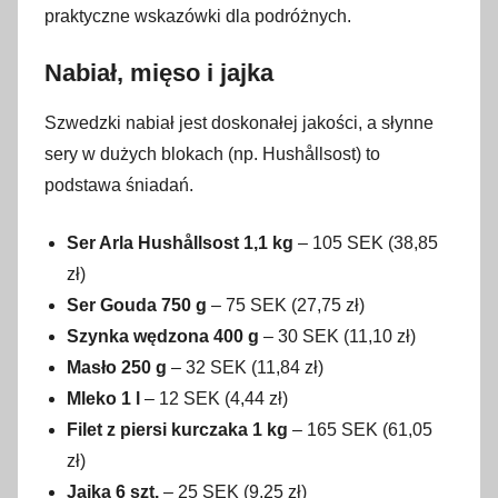
praktyczne wskazówki dla podróżnych.
Nabiał, mięso i jajka
Szwedzki nabiał jest doskonałej jakości, a słynne
sery w dużych blokach (np. Hushållsost) to
podstawa śniadań.
Ser Arla Hushållsost 1,1 kg
– 105 SEK (38,85
zł)
Ser Gouda 750 g
– 75 SEK (27,75 zł)
Szynka wędzona 400 g
– 30 SEK (11,10 zł)
Masło 250 g
– 32 SEK (11,84 zł)
Mleko 1 l
– 12 SEK (4,44 zł)
Filet z piersi kurczaka 1 kg
– 165 SEK (61,05
zł)
Jajka 6 szt.
– 25 SEK (9,25 zł)