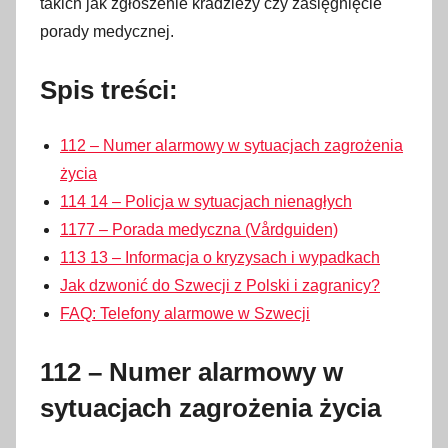
takich jak zgłoszenie kradzieży czy zasięgnięcie
l
porady medycznej.
u
t
Spis treści:
e
g
112 – Numer alarmowy w sytuacjach zagrożenia
o
życia
2
114 14 – Policja w sytuacjach nienagłych
0
1177 – Porada medyczna (Vårdguiden)
2
113 13 – Informacja o kryzysach i wypadkach
6
Jak dzwonić do Szwecji z Polski i zagranicy?
FAQ: Telefony alarmowe w Szwecji
112 – Numer alarmowy w
sytuacjach zagrożenia życia