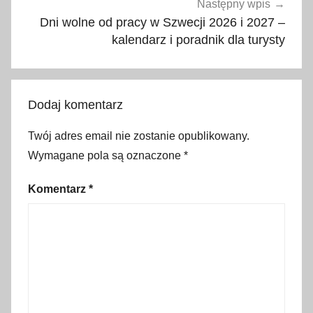
i
Następny wpis
e
Dni wolne od pracy w Szwecji 2026 i 2027 –
r
kalendarz i poradnik dla turysty
a
t
u
Dodaj komentarz
n
k
Twój adres email nie zostanie opublikowany.
o
Wymagane pola są oznaczone
*
w
e
Komentarz
*
,
p
o
l
i
c
j