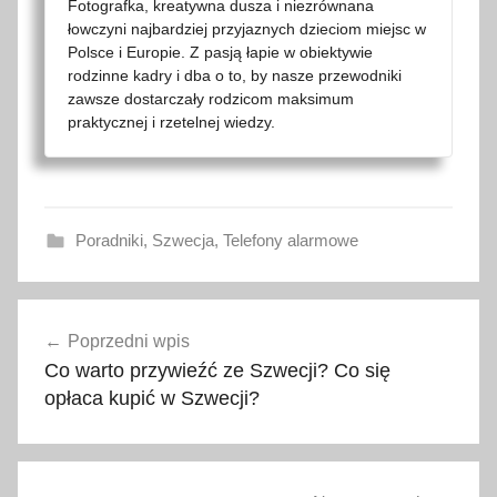
Fotografka, kreatywna dusza i niezrównana
łowczyni najbardziej przyjaznych dzieciom miejsc w
Polsce i Europie. Z pasją łapie w obiektywie
rodzinne kadry i dba o to, by nasze przewodniki
zawsze dostarczały rodzicom maksimum
praktycznej i rzetelnej wiedzy.
Poradniki
,
Szwecja
,
Telefony alarmowe
p
Nawigacja
o
Poprzedni wpis
wpisu
g
Co warto przywieźć ze Szwecji? Co się
o
opłaca kupić w Szwecji?
t
o
w