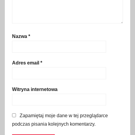
a
,
s
t
Nazwa
*
r
a
ż
p
Adres email
*
o
ż
a
Witryna internetowa
r
n
a
Zapamiętaj moje dane w tej przeglądarce
,
podczas pisania kolejnych komentarzy.
S
z