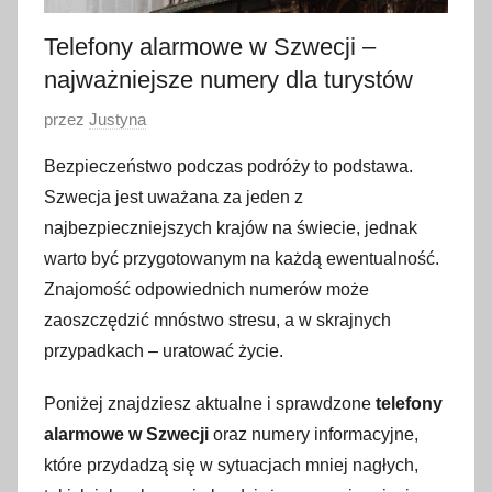
Telefony alarmowe w Szwecji –
najważniejsze numery dla turystów
O
przez
Justyna
p
Bezpieczeństwo podczas podróży to podstawa.
u
Szwecja jest uważana za jeden z
b
najbezpieczniejszych krajów na świecie, jednak
l
warto być przygotowanym na każdą ewentualność.
i
Znajomość odpowiednich numerów może
k
o
zaoszczędzić mnóstwo stresu, a w skrajnych
w
przypadkach – uratować życie.
a
Poniżej znajdziesz aktualne i sprawdzone
telefony
n
o
alarmowe w Szwecji
oraz numery informacyjne,
2
które przydadzą się w sytuacjach mniej nagłych,
4