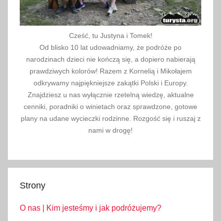
r
m
o
Cześć, tu Justyna i Tomek!
w
Od blisko 10 lat udowadniamy, że podróże po
e
narodzinach dzieci nie kończą się, a dopiero nabierają
prawdziwych kolorów! Razem z Kornelią i Mikołajem
odkrywamy najpiękniejsze zakątki Polski i Europy.
Znajdziesz u nas wyłącznie rzetelną wiedzę, aktualne
cenniki, poradniki o winietach oraz sprawdzone, gotowe
plany na udane wycieczki rodzinne. Rozgość się i ruszaj z
nami w drogę!
Strony
O nas | Kim jesteśmy i jak podróżujemy?